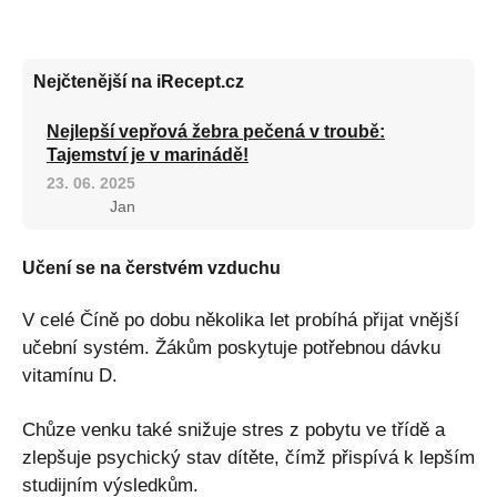
Nejčtenější na iRecept.cz
Nejlepší vepřová žebra pečená v troubě:
Tajemství je v marinádě!
23. 06. 2025
Jan
Učení se na čerstvém vzduchu
V celé Číně po dobu několika let probíhá přijat vnější
učební systém. Žákům poskytuje potřebnou dávku
vitamínu D.
Chůze venku také snižuje stres z pobytu ve třídě a
zlepšuje psychický stav dítěte, čímž přispívá k lepším
studijním výsledkům.