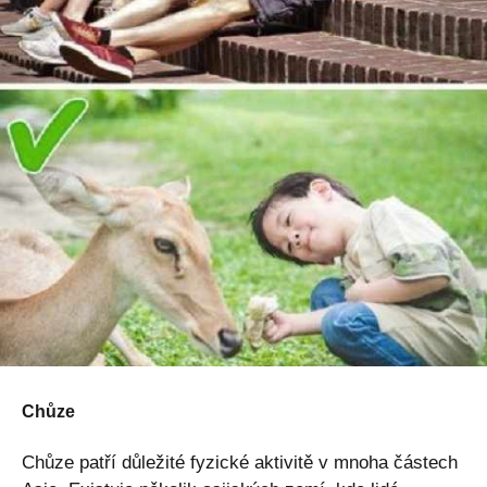
Chůze
Chůze patří důležité fyzické aktivitě v mnoha částech