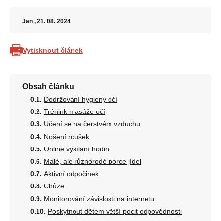
Jan
, 21. 08. 2024
Vytisknout článek
Obsah článku
Dodržování hygieny očí
Trénink masáže očí
Učení se na čerstvém vzduchu
Nošení roušek
Online vysílání hodin
Malé, ale různorodé porce jídel
Aktivní odpočinek
Chůze
Monitorování závislosti na internetu
Poskytnout dětem větší pocit odpovědnosti