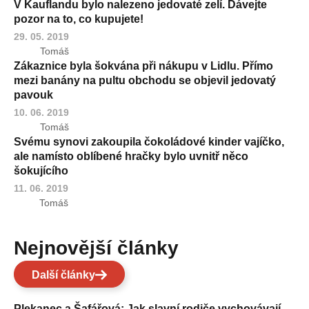
V Kauflandu bylo nalezeno jedovaté zelí. Dávejte
pozor na to, co kupujete!
29. 05. 2019
Tomáš
Zákaznice byla šokvána při nákupu v Lidlu. Přímo
mezi banány na pultu obchodu se objevil jedovatý
pavouk
10. 06. 2019
Tomáš
Svému synovi zakoupila čokoládové kinder vajíčko,
ale namísto oblíbené hračky bylo uvnitř něco
šokujícího
11. 06. 2019
Tomáš
Nejnovější články
Další články
Plekanec a Šafářová: Jak slavní rodiče vychovávají