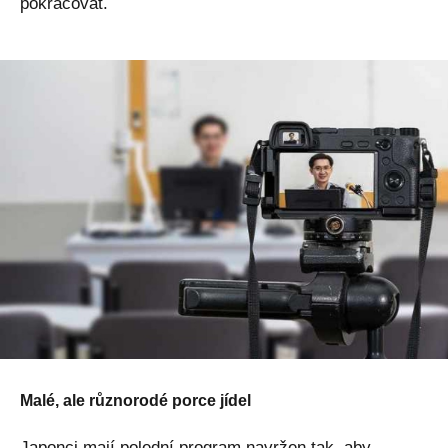
pokračovat.
Malé, ale různorodé porce jídel
Japonci mají polední program navržen tak, aby