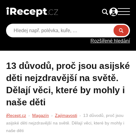
Rozšířené hledání
13 důvodů, proč jsou asijské
děti nejzdravější na světě.
Dělají věci, které by mohly i
naše děti
iRecept.cz
Magazín
Zajímavosti
13 důvodů, proč jsou
asijské děti nejzdravější na světě. Dělají věci, které by mohly i
naše děti