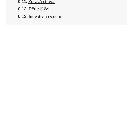
Zdravá strava
Děti pijí čaj
Inovativní cvičení