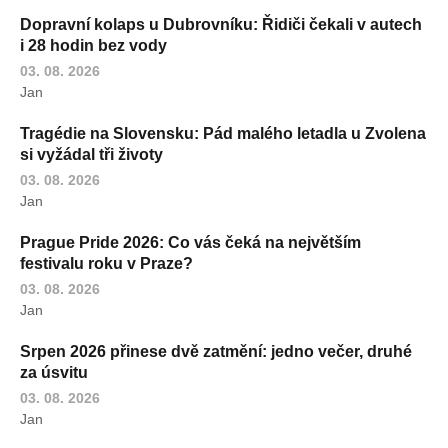
Dopravní kolaps u Dubrovníku: Řidiči čekali v autech
i 28 hodin bez vody
03. 08. 2026
Jan
Tragédie na Slovensku: Pád malého letadla u Zvolena
si vyžádal tři životy
03. 08. 2026
Jan
Prague Pride 2026: Co vás čeká na největším
festivalu roku v Praze?
03. 08. 2026
Jan
Srpen 2026 přinese dvě zatmění: jedno večer, druhé
za úsvitu
03. 08. 2026
Jan