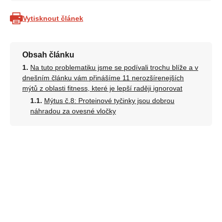
Vytisknout článek
Obsah článku
Na tuto problematiku jsme se podívali trochu blíže a v
dnešním článku vám přinášíme 11 nerozšírenejších
mýtů z oblasti fitness, které je lepší raději ignorovat
Mýtus č.8: Proteinové tyčinky jsou dobrou
náhradou za ovesné vločky