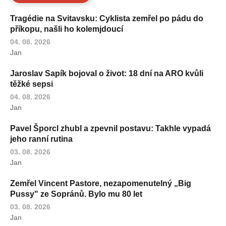
Tragédie na Svitavsku: Cyklista zemřel po pádu do
příkopu, našli ho kolemjdoucí
04. 08. 2026
Jan
Jaroslav Sapík bojoval o život: 18 dní na ARO kvůli
těžké sepsi
04. 08. 2026
Jan
Pavel Šporcl zhubl a zpevnil postavu: Takhle vypadá
jeho ranní rutina
03. 08. 2026
Jan
Zemřel Vincent Pastore, nezapomenutelný „Big
Pussy" ze Sopránů. Bylo mu 80 let
03. 08. 2026
Jan