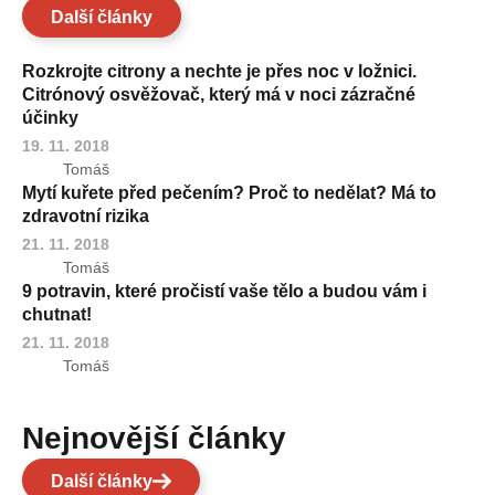
Další články
Rozkrojte citrony a nechte je přes noc v ložnici.
Citrónový osvěžovač, který má v noci zázračné
účinky
19. 11. 2018
Tomáš
Mytí kuřete před pečením? Proč to nedělat? Má to
zdravotní rizika
21. 11. 2018
Tomáš
9 potravin, které pročistí vaše tělo a budou vám i
chutnat!
21. 11. 2018
Tomáš
Nejnovější články
Další články