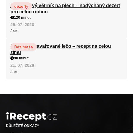
Karamelový větrník na plech – nadýchaný dezert
dezerty
pro celou rodinu
120 minut
25. 07. 2026
Jan
Babiččino zavařované lečo – recept na celou
Bez masa
zimu
90 minut
21. 07. 2026
Jan
DŮLEŽITÉ ODKAZY