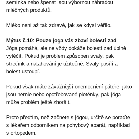
semínka nebo špenát jsou výbornou náhradou
mléčných produktů.
Mléko není až tak zdravé, jak se kdysi věřilo.
Mýtus č.10: Pouze joga vás zbaví bolestí zad
Jóga pomáhá, ale ne vždy dokáže bolesti zad úplně
vyléčit. Pokud je problém způsoben svaly, pak
strečink a natahování je užitečné. Svaly posílí a
bolest ustoupí.
Pokud však máte závažnější onemocnění páteře, jako
jsou hernie nebo opotřebované ploténky, pak jóga
může problém ještě zhoršit.
Proto předtím, než začnete s jógou, určitě se poraďte
s lékařem odborníkem na pohybový aparát, například
s ortopedem.