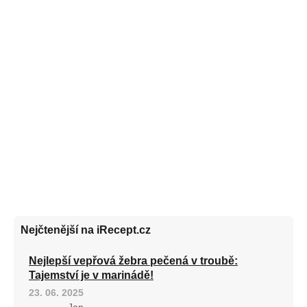
Nejčtenější na iRecept.cz
Nejlepší vepřová žebra pečená v troubě:
Tajemství je v marinádě!
23. 06. 2025