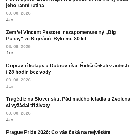
jeho ranní rutina
03. 08. 2026
Jan
Zemřel Vincent Pastore, nezapomenutelný „Big
Pussy" ze Sopránů. Bylo mu 80 let
03. 08. 2026
Jan
Dopravní kolaps u Dubrovníku: Řidiči čekali v autech
i 28 hodin bez vody
03. 08. 2026
Jan
Tragédie na Slovensku: Pád malého letadla u Zvolena
si vyžádal tři životy
03. 08. 2026
Jan
Prague Pride 2026: Co vás čeká na největším