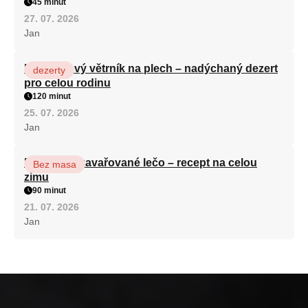
45 minut
27. 07. 2026
Jan
Karamelový větrník na plech – nadýchaný dezert
dezerty
pro celou rodinu
120 minut
25. 07. 2026
Jan
Babiččino zavařované lečo – recept na celou
Bez masa
zimu
90 minut
21. 07. 2026
Jan