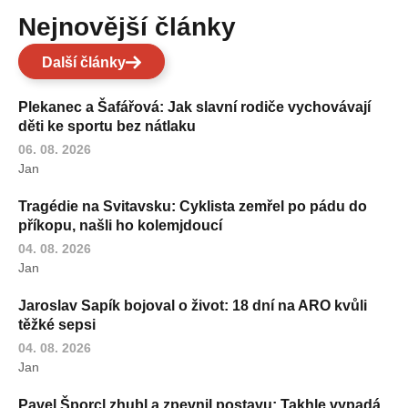
Nejnovější články
Další články
Plekanec a Šafářová: Jak slavní rodiče vychovávají
děti ke sportu bez nátlaku
06. 08. 2026
Jan
Tragédie na Svitavsku: Cyklista zemřel po pádu do
příkopu, našli ho kolemjdoucí
04. 08. 2026
Jan
Jaroslav Sapík bojoval o život: 18 dní na ARO kvůli
těžké sepsi
04. 08. 2026
Jan
Pavel Šporcl zhubl a zpevnil postavu: Takhle vypadá