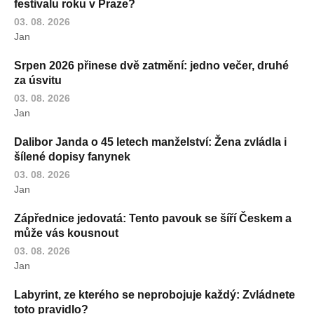
festivalu roku v Praze?
03. 08. 2026
Jan
Srpen 2026 přinese dvě zatmění: jedno večer, druhé
za úsvitu
03. 08. 2026
Jan
Dalibor Janda o 45 letech manželství: Žena zvládla i
šílené dopisy fanynek
03. 08. 2026
Jan
Zápřednice jedovatá: Tento pavouk se šíří Českem a
může vás kousnout
03. 08. 2026
Jan
Labyrint, ze kterého se neprobojuje každý: Zvládnete
toto pravidlo?