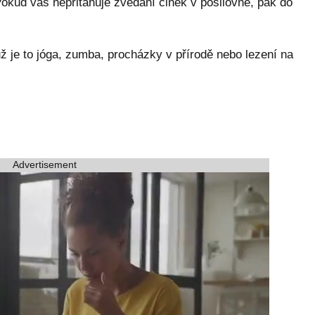
okud vás nepřitahuje zvedání činek v posilovně, pak do
 už je to jóga, zumba, procházky v přírodě nebo lezení na
Advertisement