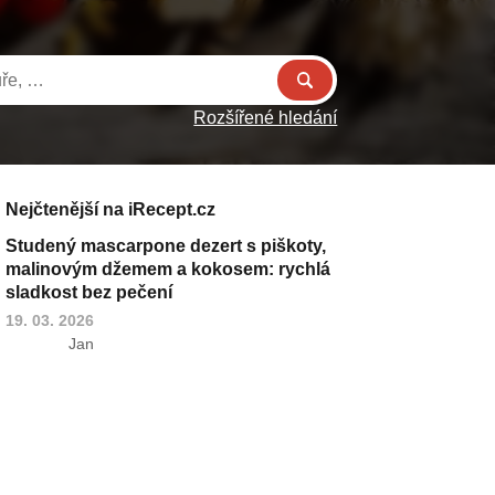
Rozšířené hledání
Nejčtenější na iRecept.cz
Studený mascarpone dezert s piškoty,
malinovým džemem a kokosem: rychlá
sladkost bez pečení
19. 03. 2026
Jan