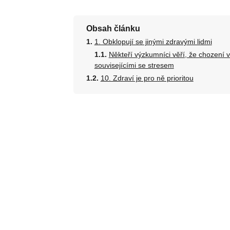
Obsah článku
1. Obklopují se jinými zdravými lidmi
Někteří výzkumníci věří, že chození 
souvisejícími se stresem
10. Zdraví je pro ně prioritou