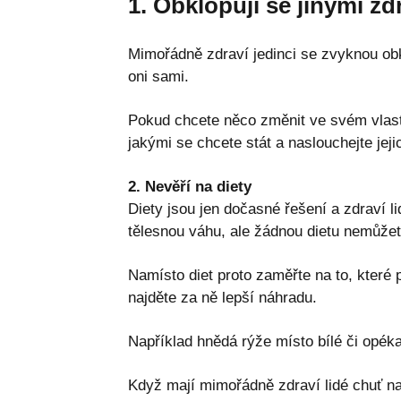
1. Obklopují se jinými zd
Mimořádně zdraví jedinci se zvyknou obkl
oni sami.
Pokud chcete něco změnit ve svém vlast
jakými se chcete stát a naslouchejte jej
2. Nevěří na diety
Diety jsou jen dočasné řešení a zdraví l
tělesnou váhu, ale žádnou dietu nemůžet
Namísto diet proto zaměřte na to, které 
najděte za ně lepší náhradu.
Například hnědá rýže místo bílé či opé
Když mají mimořádně zdraví lidé chuť na