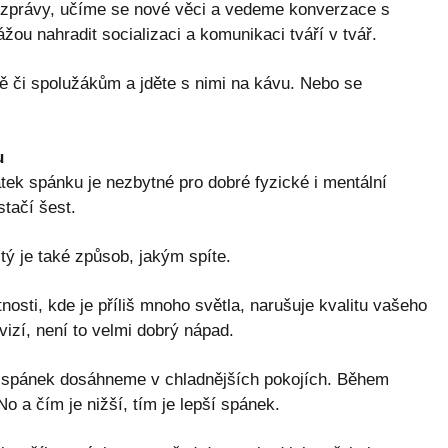
 zprávy, učíme se nové věci a vedeme konverzace s
žou nahradit socializaci a komunikaci tváří v tvář.
ě či spolužákům a jděte s nimi na kávu. Nebo se
u
tek spánku je nezbytné pro dobré fyzické i mentální
stačí šest.
tý je také způsob, jakým spíte.
osti, kde je příliš mnoho světla, narušuje kvalitu vašeho
vizí, není to velmi dobrý nápad.
jší spánek dosáhneme v chladnějších pokojích. Během
No a čím je nižší, tím je lepší spánek.