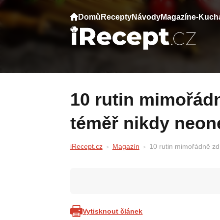
Domů
Recepty
Návody
Magazín
e-Kuch
10 rutin mimořádně zdravých lidí, s nimiž
téměř nikdy neo
iRecept.cz
Magazín
10 rutin mimořádně zd
Vytisknout článek