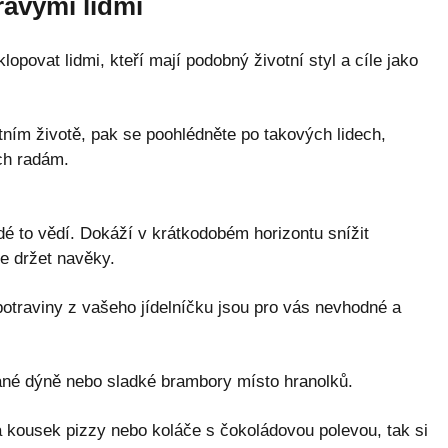
ravými lidmi
opovat lidmi, kteří mají podobný životní styl a cíle jako
ním životě, pak se poohlédněte po takových lidech,
ich radám.
idé to vědí. Dokáží v krátkodobém horizontu snížit
e držet navěky.
potraviny z vašeho jídelníčku jsou pro vás nevhodné a
kané dýně nebo sladké brambory místo hranolků.
 kousek pizzy nebo koláče s čokoládovou polevou, tak si