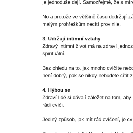
je jednoduše dají. Samozřejmě, že s mír
No a protože ve většině času dodržují z
malým prohřeškům necítí provinile.
3. Udržují intimní vztahy
Zdravý intimní život má na zdraví jednozn
spirituální.
Bez ohledu na to, jak mnoho cvičíte neb
není dobrý, pak se nikdy nebudete cítit z
4. Hýbou se
Zdraví lidé si dávají záležet na tom, ab
rádi cvičí.
Jediný způsob, jak mít rád cvičení, je cvi