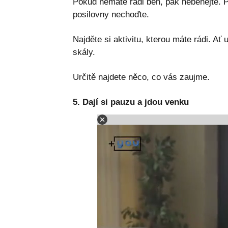
Pokud nemáte rádi běh, pak neběhejte. P
posilovny nechoďte.
Najděte si aktivitu, kterou máte rádi. Ať
skály.
Určitě najdete něco, co vás zaujme.
5. Dají si pauzu a jdou venku