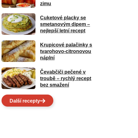
zimu
Cuketové placky se
smetanovým dipem –
nejlepší letní recept
Krupicové palačinky s
tvarohovo-citronovou
náplní
Čevabčiči pečené v
troubě – rychlý recept
bez smažení
Další recepty