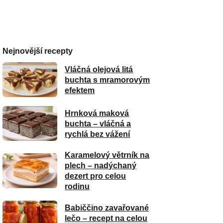
Nejnovější recepty
Vláčná olejová litá
buchta s mramorovým
efektem
Hrnková maková
buchta – vláčná a
rychlá bez vážení
Karamelový větrník na
plech – nadýchaný
dezert pro celou
rodinu
Babiččino zavařované
lečo – recept na celou