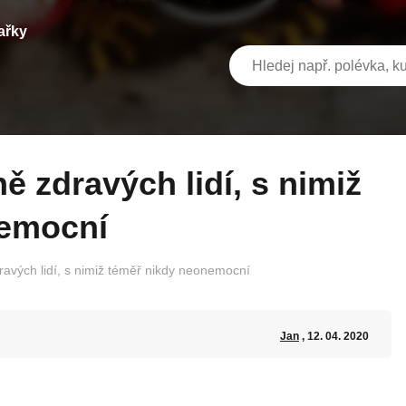
ařky
nemocní
ravých lidí, s nimiž téměř nikdy neonemocní
Jan
, 12. 04. 2020