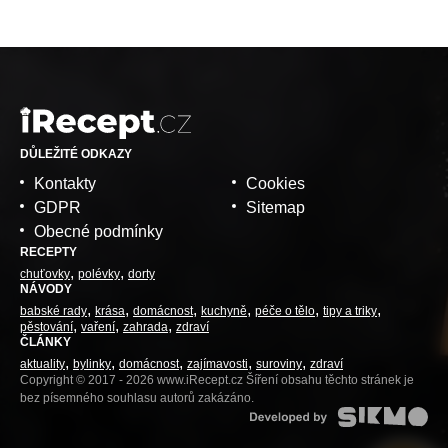
DŮLEŽITÉ ODKAZY
Kontakty
Cookies
GDPR
Sitemap
Obecné podmínky
RECEPTY
chuťovky
polévky
dorty
NÁVODY
babské rady
krása
domácnost
kuchyně
péče o tělo
tipy a triky
pěstování
vaření
zahrada
zdraví
ČLÁNKY
aktuality
bylinky
domácnost
zajímavosti
suroviny
zdraví
Copyright © 2017 - 2026 www.iRecept.cz Šíření obsahu těchto stránek je
bez písemného souhlasu autorů zakázáno.