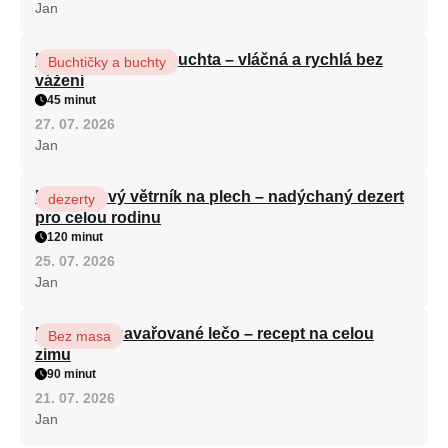
Jan
Hrnková maková buchta – vláčná a rychlá bez
Buchtičky a buchty
vážení
45 minut
27. 07. 2026
Jan
Karamelový větrník na plech – nadýchaný dezert
dezerty
pro celou rodinu
120 minut
25. 07. 2026
Jan
Babiččino zavařované lečo – recept na celou
Bez masa
zimu
90 minut
21. 07. 2026
Jan