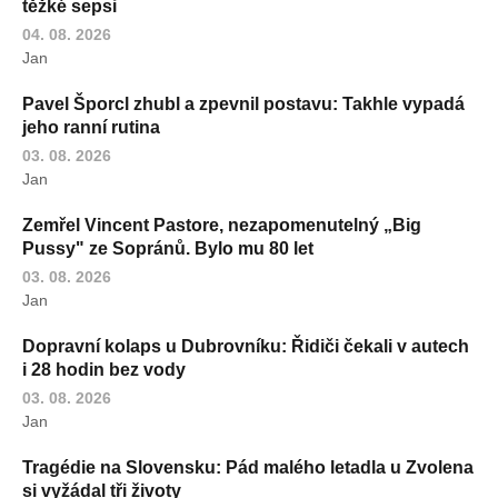
těžké sepsi
04. 08. 2026
Jan
Pavel Šporcl zhubl a zpevnil postavu: Takhle vypadá
jeho ranní rutina
03. 08. 2026
Jan
Zemřel Vincent Pastore, nezapomenutelný „Big
Pussy" ze Sopránů. Bylo mu 80 let
03. 08. 2026
Jan
Dopravní kolaps u Dubrovníku: Řidiči čekali v autech
i 28 hodin bez vody
03. 08. 2026
Jan
Tragédie na Slovensku: Pád malého letadla u Zvolena
si vyžádal tři životy