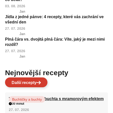
03. 08. 2026
Jan
Jídla z jedné pánve: 4 recepty, které vás zachrání ve
všední den
27. 07. 2026
Jan
Plná čára vs. dvojitá plná čára: Víte, jaký je mezi nimi
rozdíl?
27. 07. 2026
Jan
Nejnovější recepty
Další recepty
Vláčná olejová litá buchta s mramorovým efektem
Buchtičky a buchty
30 minut
27. 07. 2026