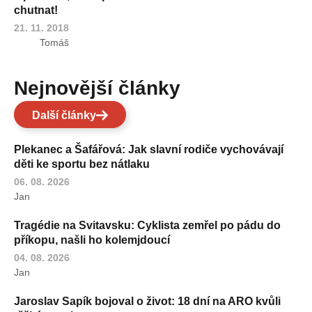
chutnat!
21. 11. 2018
Tomáš
Nejnovější články
Další články
Plekanec a Šafářová: Jak slavní rodiče vychovávají
děti ke sportu bez nátlaku
06. 08. 2026
Jan
Tragédie na Svitavsku: Cyklista zemřel po pádu do
příkopu, našli ho kolemjdoucí
04. 08. 2026
Jan
Jaroslav Sapík bojoval o život: 18 dní na ARO kvůli