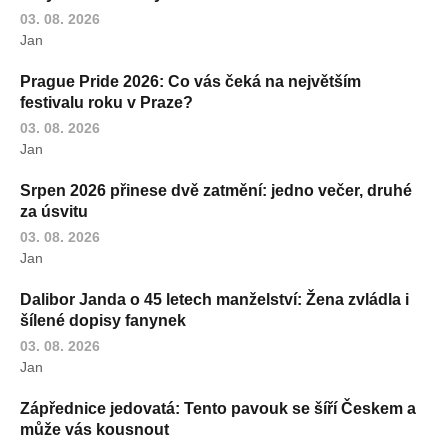
03. 08. 2026
Jan
Prague Pride 2026: Co vás čeká na největším
festivalu roku v Praze?
03. 08. 2026
Jan
Srpen 2026 přinese dvě zatmění: jedno večer, druhé
za úsvitu
03. 08. 2026
Jan
Dalibor Janda o 45 letech manželství: Žena zvládla i
šílené dopisy fanynek
03. 08. 2026
Jan
Zápřednice jedovatá: Tento pavouk se šíří Českem a
může vás kousnout