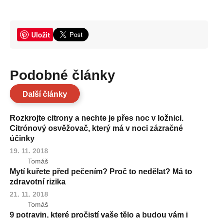
Uložit
Podobné články
Další články
Rozkrojte citrony a nechte je přes noc v ložnici.
Citrónový osvěžovač, který má v noci zázračné
účinky
19. 11. 2018
Tomáš
Mytí kuřete před pečením? Proč to nedělat? Má to
zdravotní rizika
21. 11. 2018
Tomáš
9 potravin, které pročistí vaše tělo a budou vám i