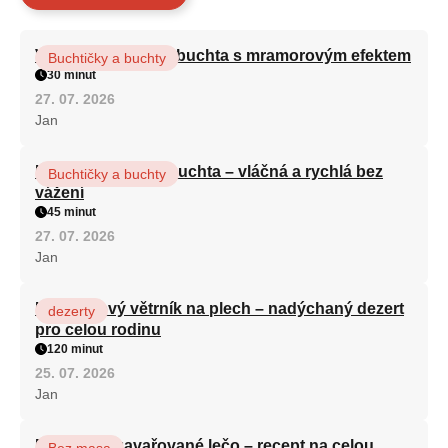
Vláčná olejová litá buchta s mramorovým efektem
Buchtičky a buchty
30 minut
27. 07. 2026
Jan
Hrnková maková buchta – vláčná a rychlá bez
Buchtičky a buchty
vážení
45 minut
27. 07. 2026
Jan
Karamelový větrník na plech – nadýchaný dezert
dezerty
pro celou rodinu
120 minut
25. 07. 2026
Jan
Babiččino zavařované lečo – recept na celou