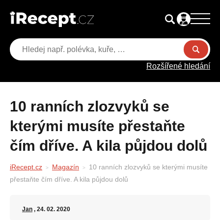
Rozšířené hledání
10 ranních zlozvyků se
kterými musíte přestaňte
čím dříve. A kila půjdou dolů
iRecept.cz
Magazín
10 ranních zlozvyků se kterými musíte
přestaňte čím dříve. A kila půjdou dolů
Jan
, 24. 02. 2020