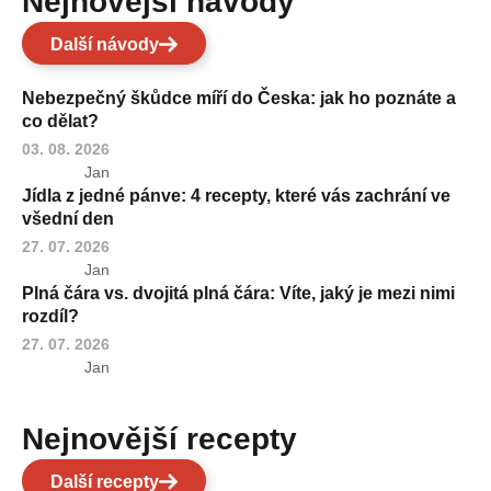
Nejnovější návody
Další návody
Nebezpečný škůdce míří do Česka: jak ho poznáte a
co dělat?
03. 08. 2026
Jan
Jídla z jedné pánve: 4 recepty, které vás zachrání ve
všední den
27. 07. 2026
Jan
Plná čára vs. dvojitá plná čára: Víte, jaký je mezi nimi
rozdíl?
27. 07. 2026
Jan
Nejnovější recepty
Další recepty