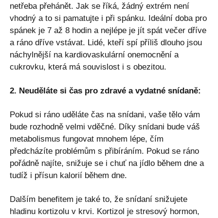
netřeba přehánět. Jak se říká, žádný extrém není
vhodný a to si pamatujte i při spánku. Ideální doba pro
spánek je 7 až 8 hodin a nejlépe je jít spát večer dříve
a ráno dříve vstávat. Lidé, kteří spí příliš dlouho jsou
náchylnější na kardiovaskulární onemocnění a
cukrovku, která má souvislost i s obezitou.
2. Neuděláte si čas pro zdravé a vydatné snídaně:
Pokud si ráno uděláte čas na snídani, vaše tělo vám
bude rozhodně velmi vděčné. Díky snídani bude váš
metabolismus fungovat mnohem lépe, čím
předcházíte problémům s přibíráním. Pokud se ráno
pořádně najíte, snižuje se i chuť na jídlo během dne a
tudíž i přísun kalorií během dne.
Dalším benefitem je také to, že snídaní snižujete
hladinu kortizolu v krvi. Kortizol je stresový hormon,