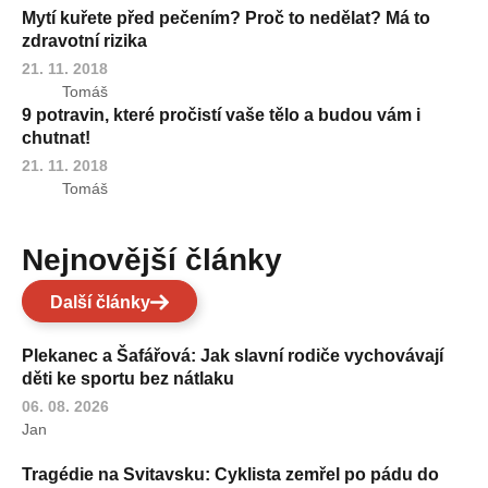
Mytí kuřete před pečením? Proč to nedělat? Má to
zdravotní rizika
21. 11. 2018
Tomáš
9 potravin, které pročistí vaše tělo a budou vám i
chutnat!
21. 11. 2018
Tomáš
Nejnovější články
Další články
Plekanec a Šafářová: Jak slavní rodiče vychovávají
děti ke sportu bez nátlaku
06. 08. 2026
Jan
Tragédie na Svitavsku: Cyklista zemřel po pádu do