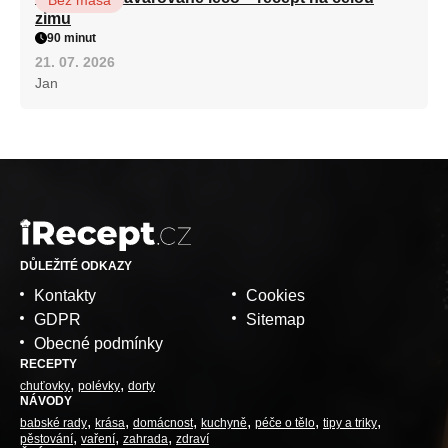
Bez masa
zimu
90 minut
21. 07. 2026
Jan
DŮLEŽITÉ ODKAZY
Kontakty
Cookies
GDPR
Sitemap
Obecné podmínky
RECEPTY
chuťovky
polévky
dorty
NÁVODY
babské rady
krása
domácnost
kuchyně
péče o tělo
tipy a triky
pěstování
vaření
zahrada
zdraví