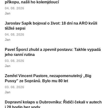
příkopu, našli ho kolemjdoucí
04. 08. 2026
Jan
Jaroslav Sapík bojoval o život: 18 dní na ARO kvůli
těžké sepsi
04. 08. 2026
Jan
Pavel Šporcl zhubl a zpevnil postavu: Takhle vypadá
jeho ranní rutina
03. 08. 2026
Jan
Zemřel Vincent Pastore, nezapomenutelný „Big
Pussy" ze Sopránů. Bylo mu 80 let
03. 08. 2026
Jan
Dopravní kolaps u Dubrovníku: Řidiči čekali v autech
i 28 hodin bez vody