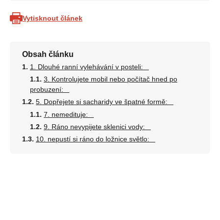
Vytisknout článek
Obsah článku
1. Dlouhé ranní vylehávání v posteli:
3. Kontrolujete mobil nebo počítač hned po
probuzení:
5. Dopřejete si sacharidy ve špatné formě:
7. nemedituje:
9. Ráno nevypijete sklenici vody:
10. nepustí si ráno do ložnice světlo: