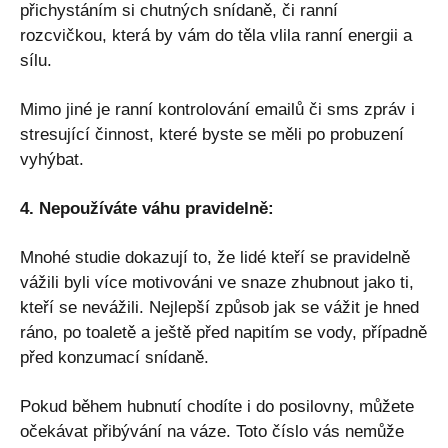
přichystáním si chutných snídaně, či ranní
rozcvičkou, která by vám do těla vlila ranní energii a
sílu.
Mimo jiné je ranní kontrolování emailů či sms zpráv i
stresující činnost, které byste se měli po probuzení
vyhýbat.
4. Nepoužíváte váhu pravidelně:
Mnohé studie dokazují to, že lidé kteří se pravidelně
vážili byli více motivováni ve snaze zhubnout jako ti,
kteří se nevážili. Nejlepší způsob jak se vážit je hned
ráno, po toaletě a ještě před napitím se vody, případně
před konzumací snídaně.
Pokud během hubnutí chodíte i do posilovny, můžete
očekávat přibývání na váze. Toto číslo vás nemůže