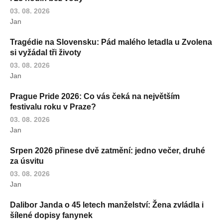
03. 08. 2026
Jan
Tragédie na Slovensku: Pád malého letadla u Zvolena
si vyžádal tři životy
03. 08. 2026
Jan
Prague Pride 2026: Co vás čeká na největším
festivalu roku v Praze?
03. 08. 2026
Jan
Srpen 2026 přinese dvě zatmění: jedno večer, druhé
za úsvitu
03. 08. 2026
Jan
Dalibor Janda o 45 letech manželství: Žena zvládla i
šílené dopisy fanynek