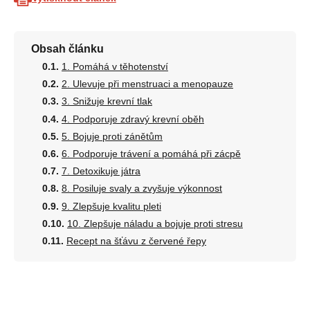
Obsah článku
1. Pomáhá v těhotenství
2. Ulevuje při menstruaci a menopauze
3. Snižuje krevní tlak
4. Podporuje zdravý krevní oběh
5. Bojuje proti zánětům
6. Podporuje trávení a pomáhá při zácpě
7. Detoxikuje játra
8. Posiluje svaly a zvyšuje výkonnost
9. Zlepšuje kvalitu pleti
10. Zlepšuje náladu a bojuje proti stresu
Recept na šťávu z červené řepy