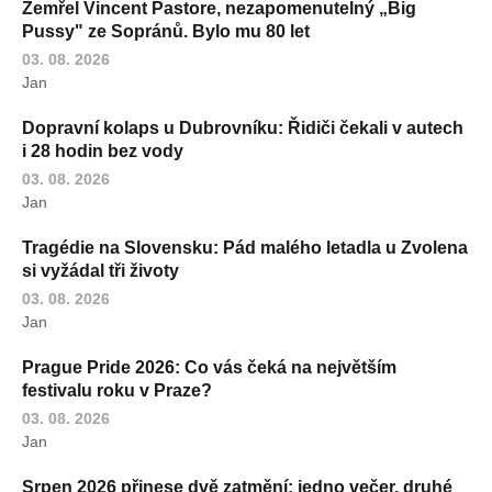
Zemřel Vincent Pastore, nezapomenutelný „Big
Pussy" ze Sopránů. Bylo mu 80 let
03. 08. 2026
Jan
Dopravní kolaps u Dubrovníku: Řidiči čekali v autech
i 28 hodin bez vody
03. 08. 2026
Jan
Tragédie na Slovensku: Pád malého letadla u Zvolena
si vyžádal tři životy
03. 08. 2026
Jan
Prague Pride 2026: Co vás čeká na největším
festivalu roku v Praze?
03. 08. 2026
Jan
Srpen 2026 přinese dvě zatmění: jedno večer, druhé