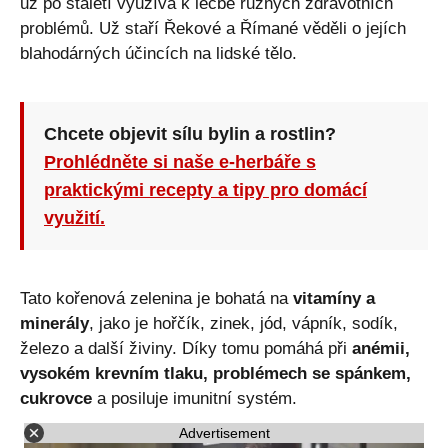
už po staletí využívá k léčbě různých zdravotních
problémů. Už staří Řekové a Římané věděli o jejích
blahodárných účincích na lidské tělo.
Chcete objevit sílu bylin a rostlin?
Prohlédněte si naše e-herbáře s
praktickými recepty a tipy pro domácí
využití.
Tato kořenová zelenina je bohatá na
vitamíny a
minerály
, jako je hořčík, zinek, jód, vápník, sodík,
železo a další živiny. Díky tomu pomáhá při
anémii,
vysokém krevním tlaku, problémech se spánkem,
cukrovce
a posiluje imunitní systém.
Advertisement