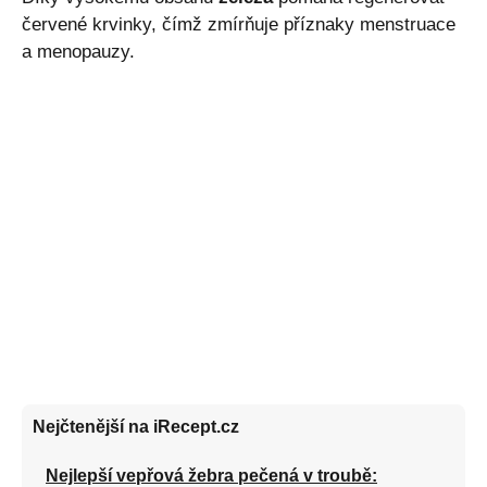
červené krvinky, čímž zmírňuje příznaky menstruace
a menopauzy.
Nejčtenější na iRecept.cz
Nejlepší vepřová žebra pečená v troubě: