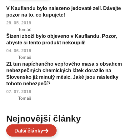
V Kauflandu bylo nalezeno jedovaté zelí. Dávejte
pozor na to, co kupujete!
29. 05. 2019
Tomáš
Šizení zboží bylo objeveno v Kauflandu. Pozor,
abyste si tento produkt nekoupili!
04. 06. 2019
Tomáš
21 tun napíchaného vepřového masa s obsahem
nebezpečných chemických látek dorazilo na
Slovensko již minulý měsíc. Jaké jsou následky
tohoto nebezpečí?
07. 07. 2019
Tomáš
Nejnovější články
Další články