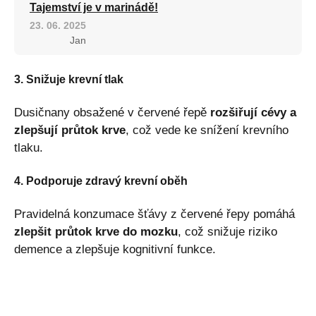
Tajemství je v marinádě!
23. 06. 2025
Jan
3. Snižuje krevní tlak
Dusičnany obsažené v červené řepě
rozšiřují cévy a
zlepšují průtok krve
, což vede ke snížení krevního
tlaku.
4. Podporuje zdravý krevní oběh
Pravidelná konzumace šťávy z červené řepy pomáhá
zlepšit průtok krve do mozku
, což snižuje riziko
demence a zlepšuje kognitivní funkce.