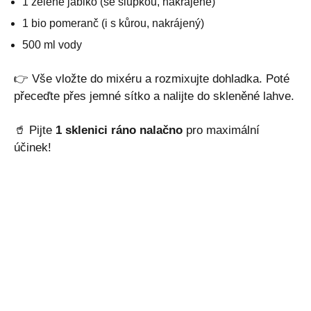
1 zelené jablko (se slupkou, nakrájené)
1 bio pomeranč (i s kůrou, nakrájený)
500 ml vody
👉 Vše vložte do mixéru a rozmixujte dohladka. Poté
přeceďte přes jemné sítko a nalijte do skleněné lahve.
🥤 Pijte
1 sklenici ráno nalačno
pro maximální
účinek!