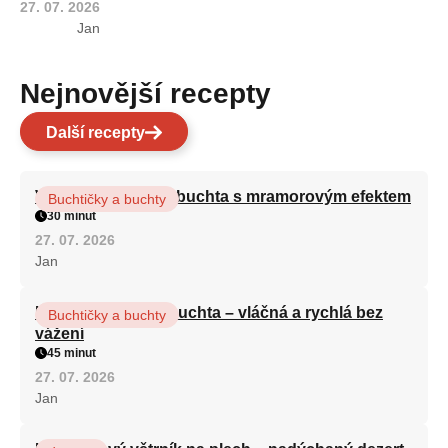
27. 07. 2026
Jan
Nejnovější recepty
Další recepty
Vláčná olejová litá buchta s mramorovým efektem
Buchtičky a buchty
30 minut
27. 07. 2026
Jan
Hrnková maková buchta – vláčná a rychlá bez
Buchtičky a buchty
vážení
45 minut
27. 07. 2026
Jan