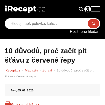
Rozšířené hledání
10 důvodů, proč začít pít
šťávu z červené řepy
iRecept.cz
Magazín
Zdraví
10 důvodů, proč začít pít
šťávu z červené řepy
Jan
, 05. 02. 2025
Vytisknout článek