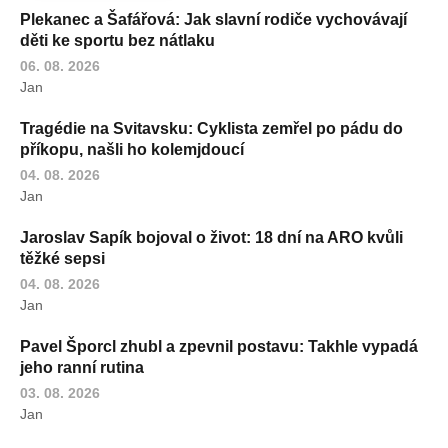
Plekanec a Šafářová: Jak slavní rodiče vychovávají
děti ke sportu bez nátlaku
06. 08. 2026
Jan
Tragédie na Svitavsku: Cyklista zemřel po pádu do
příkopu, našli ho kolemjdoucí
04. 08. 2026
Jan
Jaroslav Sapík bojoval o život: 18 dní na ARO kvůli
těžké sepsi
04. 08. 2026
Jan
Pavel Šporcl zhubl a zpevnil postavu: Takhle vypadá
jeho ranní rutina
03. 08. 2026
Jan