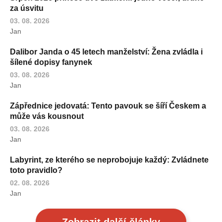
za úsvitu
03. 08. 2026
Jan
Dalibor Janda o 45 letech manželství: Žena zvládla i
šílené dopisy fanynek
03. 08. 2026
Jan
Zápřednice jedovatá: Tento pavouk se šíří Českem a
může vás kousnout
03. 08. 2026
Jan
Labyrint, ze kterého se neprobojuje každý: Zvládnete
toto pravidlo?
02. 08. 2026
Jan