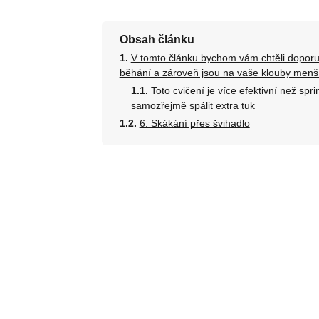
Obsah článku
V tomto článku bychom vám chtěli doporuči
běhání a zároveň jsou na vaše klouby menší
Toto cvičení je více efektivní než sp
samozřejmě spálit extra tuk
6. Skákání přes švihadlo