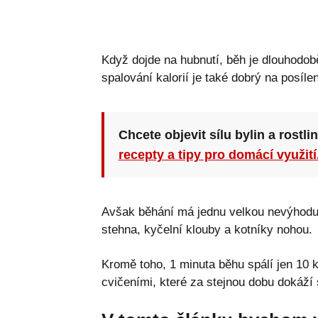
Když dojde na hubnutí, běh je dlouhodo
spalování kalorií je také dobrý na posíl
Chcete objevit sílu bylin a rostli
recepty a tipy pro domácí využití
Avšak běhání má jednu velkou nevýhodu –
stehna, kyčelní klouby a kotníky nohou.
Kromě toho, 1 minuta běhu spálí jen 10 k
cvičeními, které za stejnou dobu dokáží s