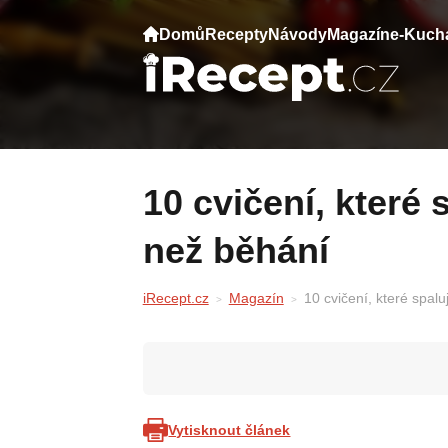
Domů
Recepty
Návody
Magazín
e-Kuch
10 cvičení, které spalují tuk a kalorie lepší
než běhání
iRecept.cz
Magazín
10 cvičení, které spalu
Vytisknout článek