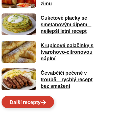
zimu
Cuketové placky se
smetanovým dipem –
nejlepší letní recept
Krupicové palačinky s
tvarohovo-citronovou
náplní
Čevabčiči pečené v
troubě – rychlý recept
bez smažení
Další recepty