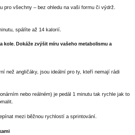
du pro všechny – bez ohledu na vaši formu či výdrž.
nutu, spálíte až 14 kalorií.
t na kole. Dokáže zvýšit míru vašeho metabolismu a
í než angličáky, jsou ideální pro ty, kteří nemají rádi
onárním nebo reálném) je pedál 1 minutu tak rychle jak to
malit.
řepínat mezi běžnou rychlostí a sprintování.
kami