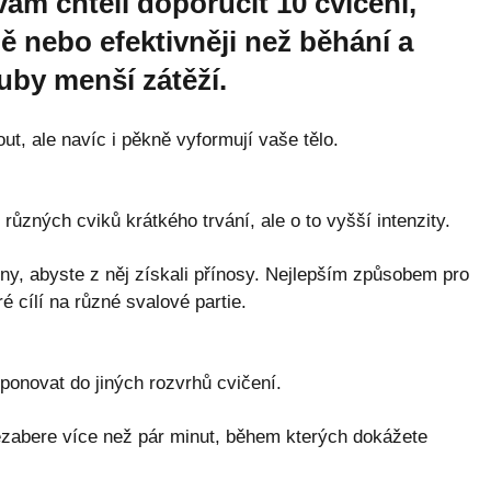
m chtěli doporučit 10 cvičení,
ně nebo efektivněji než běhání a
uby menší zátěží.
, ale navíc i pěkně vyformují vaše tělo.
 různých cviků krátkého trvání, ale o to vyšší intenzity.
iny, abyste z něj získali přínosy. Nejlepším způsobem pro
ré cílí na různé svalové partie.
onovat do jiných rozvrhů cvičení.
nezabere více než pár minut, během kterých dokážete