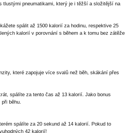
 tlustými pneumatikami, který je i těžší a složitější na
žete spálit až 1500 kalorií za hodinu, respektive 25
álených kalorií v porovnání s během a k tomu bez zátěže
nzity, které zapojuje více svalů než běh, skákání přes
át, spálíte za tento čas až 13 kalorií. Jako bonus
 při běhu.
erém spálíte za 20 sekund až 14 kalorií. Pokud to
ivuhodných 42 kalorií!