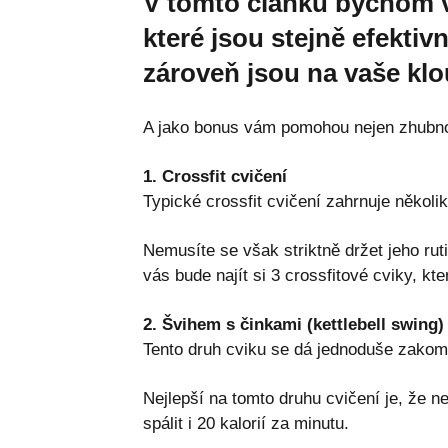
V tomto článku bychom vá
které jsou stejně efektiv
zároveň jsou na vaše klo
A jako bonus vám pomohou nejen zhubnout
1. Crossfit cvičení
Typické crossfit cvičení zahrnuje několik
Nemusíte se však striktně držet jeho rut
vás bude najít si 3 crossfitové cviky, kte
2. Švihem s činkami (kettlebell swing)
Tento druh cviku se dá jednoduše zakomp
Nejlepší na tomto druhu cvičení je, že 
spálit i 20 kalorií za minutu.