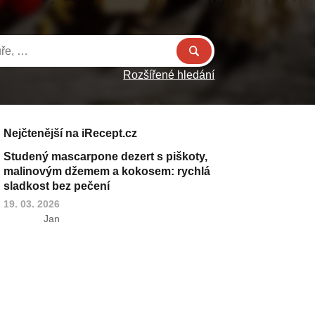
Rozšířené hledání
Nejčtenější na iRecept.cz
Studený mascarpone dezert s piškoty,
malinovým džemem a kokosem: rychlá
sladkost bez pečení
19. 03. 2026
Jan