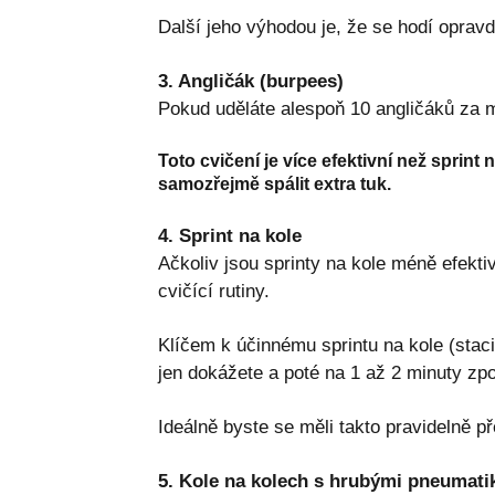
Další jeho výhodou je, že se hodí oprav
3. Angličák (burpees)
Pokud uděláte alespoň 10 angličáků za mi
Toto cvičení je více efektivní než sprin
samozřejmě spálit extra tuk.
4. Sprint na kole
Ačkoliv jsou sprinty na kole méně efektivn
cvičící rutiny.
Klíčem k účinnému sprintu na kole (staci
jen dokážete a poté na 1 až 2 minuty zpo
Ideálně byste se měli takto pravidelně p
5. Kole na kolech s hrubými pneumati