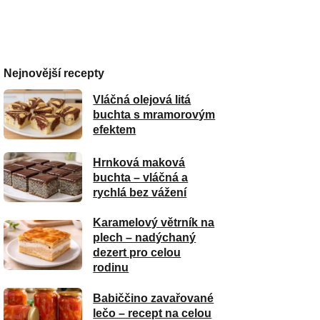
Nejnovější recepty
Vláčná olejová litá
buchta s mramorovým
efektem
Hrnková maková
buchta – vláčná a
rychlá bez vážení
Karamelový větrník na
plech – nadýchaný
dezert pro celou
rodinu
Babiččino zavařované
lečo – recept na celou