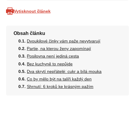
Vytisknout článek
Obsah článku
Dvoukilové činky vám paže nevytvarují
Partie, na kterou ženy zapomínají
Posilovna není jediná cesta
Bez kuchyně to nepůjde
Dva skrytí nepřátelé: cukr a bílá mouka
Co by mělo být na talíři každý den
Shrnutí: 6 kroků ke krásným pažím