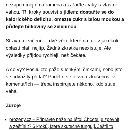
nezapomínejte na ramena a zařaďte cviky s vlastní
vahou. Tři kroky souvisí s jídlem:
dostaňte se do
kalorického deficitu, omezte cukr s bílou moukou a
přidejte bílkoviny se zeleninou
.
Strava a cvičení — dvě věci, které na tuk v jakékoli
oblasti platí nejlíp. Žádná zkratka neexistuje. Ale
výsledky přijdou rychleji, než čekáte.
A co vy? Posilujete paže s lehkými činkami, nebo jste
se odvážily přidat? Podělte se o svou zkušenost v
komentářích — třeba inspirujete někoho, kdo stále
váhá.
Zdroje
prozeny.cz – Připravte paže na léto! Chcete je zpevnit
a zeštíhlit? 6 kroků, které skutečně fungují. Ještě to