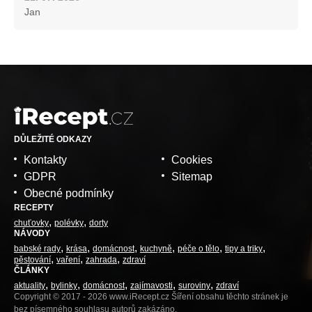
Jan
DŮLEŽITÉ ODKAZY
Kontakty
Cookies
GDPR
Sitemap
Obecné podmínky
RECEPTY
chuťovky
polévky
dorty
NÁVODY
babské rady
krása
domácnost
kuchyně
péče o tělo
tipy a triky
pěstování
vaření
zahrada
zdraví
ČLÁNKY
aktuality
bylinky
domácnost
zajímavosti
suroviny
zdraví
Copyright © 2017 - 2026 www.iRecept.cz Šíření obsahu těchto stránek je
bez písemného souhlasu autorů zakázáno.