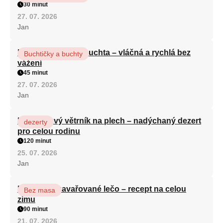
30 minut
27. 07. 2026
Jan
Hrnková maková buchta – vláčná a rychlá bez
Buchtičky a buchty
vážení
45 minut
27. 07. 2026
Jan
Karamelový větrník na plech – nadýchaný dezert
dezerty
pro celou rodinu
120 minut
25. 07. 2026
Jan
Babiččino zavařované lečo – recept na celou
Bez masa
zimu
90 minut
21. 07. 2026