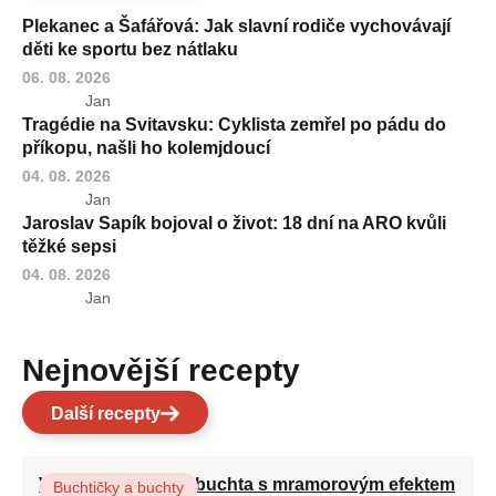
Plekanec a Šafářová: Jak slavní rodiče vychovávají
děti ke sportu bez nátlaku
06. 08. 2026
Jan
Tragédie na Svitavsku: Cyklista zemřel po pádu do
příkopu, našli ho kolemjdoucí
04. 08. 2026
Jan
Jaroslav Sapík bojoval o život: 18 dní na ARO kvůli
těžké sepsi
04. 08. 2026
Jan
Nejnovější recepty
Další recepty
Vláčná olejová litá buchta s mramorovým efektem
Buchtičky a buchty