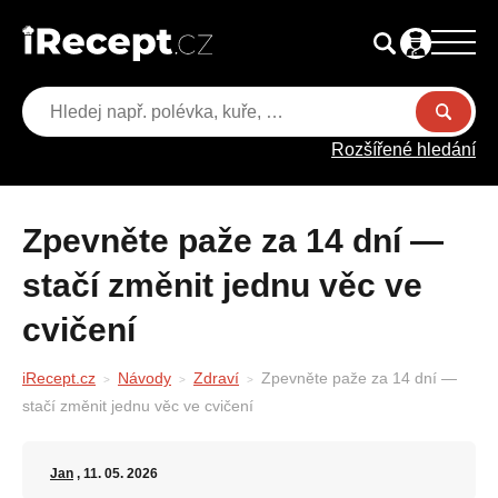
Rozšířené hledání
Zpevněte paže za 14 dní —
stačí změnit jednu věc ve
cvičení
iRecept.cz
Návody
Zdraví
Zpevněte paže za 14 dní —
stačí změnit jednu věc ve cvičení
Jan
, 11. 05. 2026