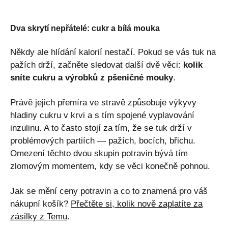
Dva skrytí nepřátelé: cukr a bílá mouka
Někdy ale hlídání kalorií nestačí. Pokud se vás tuk na
pažích drží, začněte sledovat další dvě věci:
kolik
sníte cukru a výrobků z pšeničné mouky
.
Právě jejich přemíra ve stravě způsobuje výkyvy
hladiny cukru v krvi a s tím spojené vyplavování
inzulinu. A to často stojí za tím, že se tuk drží v
problémových partiích — pažích, bocích, břichu.
Omezení těchto dvou skupin potravin bývá tím
zlomovým momentem, kdy se věci konečně pohnou.
Jak se mění ceny potravin a co to znamená pro váš
nákupní košík?
Přečtěte si, kolik nově zaplatíte za
zásilky z Temu
.