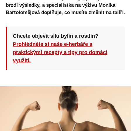
brzdí výsledky, a specialistka na výživu Monika
Bartolomějová doplňuje, co musíte změnit na talíři.
Chcete objevit sílu bylin a rostlin?
Prohlédněte si naše e-herbáře s
praktickými recepty a tipy pro domácí
využití.