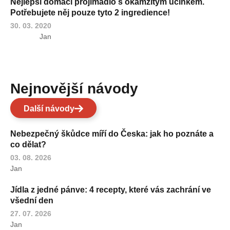
Nejlepší domácí projímadlo s okamžitým účinkem.
Potřebujete něj pouze tyto 2 ingredience!
30. 03. 2020
Jan
Nejnovější návody
Další návody
Nebezpečný škůdce míří do Česka: jak ho poznáte a
co dělat?
03. 08. 2026
Jan
Jídla z jedné pánve: 4 recepty, které vás zachrání ve
všední den
27. 07. 2026
Jan