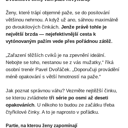
Ženy, které trápí objemné paže, se do posilování
většinou nehrnou. A když už ano, sáhnou maximálně
po dvoukilových činkách.
Jenže právě tohle je
největší brzda — nejefektivnější cesta k
vytónovaným pažím vede přes pořádnou zátěž.
„Zařazení těžších cviků je na zpevnění ideální.
Nebojte se toho, nestanou se z vás mužatky,“ říká
osobní trenér Pavel Dvořáček. „Doporučuji provádění
méně opakování s větší hmotností na paže.“
Jak poznat správnou váhu? Vezměte nejtěžší činku,
se kterou zvládnete
tři série po osmi až deseti
opakováních
. U někoho to budou ze začátku třeba
čtyřkilové činky. A to je naprosto v pořádku.
Partie, na kterou ženy zapomínají