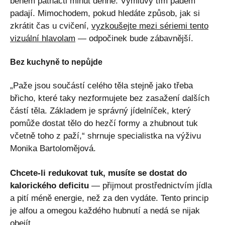
během patnácti minut denně. Výmluvy tím pádem
padají. Mimochodem, pokud hledáte způsob, jak si
zkrátit čas u cvičení,
vyzkoušejte mezi sériemi tento
vizuální hlavolam
— odpočinek bude zábavnější.
Bez kuchyně to nepůjde
„Paže jsou součástí celého těla stejně jako třeba
břicho, které taky nezformujete bez zasažení dalších
částí těla. Základem je správný jídelníček, který
pomůže dostat tělo do hezčí formy a zhubnout tuk
včetně toho z paží,“ shrnuje specialistka na výživu
Monika Bartolomějová.
Chcete-li redukovat tuk, musíte se dostat do
kalorického deficitu
— přijmout prostřednictvím jídla
a pití méně energie, než za den vydáte. Tento princip
je alfou a omegou každého hubnutí a nedá se nijak
obejít.