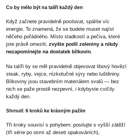
Co by mělo být na talíři každý den
Když začnete pravidelně posilovat, spálíte víc
energie. To znamená, že se budete muset najíst
něčeho pořádného. Místo sladkostí a pečiva, které
jste právě omezili,
zvyšte podíl zeleniny a nikdy
nezapomínejte na dostatek bílkovin
.
Na talíři by se měl pravidelně objevovat libový hovězí
steak, ryby, vejce, nízkotučné sýry nebo luštěniny.
Bílkoviny jsou stavebním materiálem svalů — bez
nich se paže prostě nezpevní, i kdybyste cvičily
každý den.
Shrnutí: 6 kroků ke krásným pažím
Tři kroky souvisí s pohybem: posilujte s vyšší zátěží
(tři série po osmi až deseti opakováních),