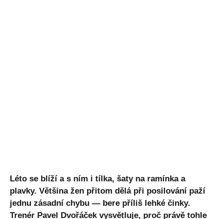
Léto se blíží a s ním i tílka, šaty na ramínka a
plavky. Většina žen přitom dělá při posilování paží
jednu zásadní chybu — bere příliš lehké činky.
Trenér Pavel Dvořáček vysvětluje, proč právě tohle