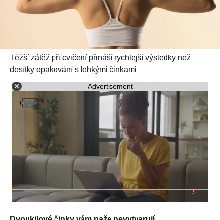
Těžší zátěž při cvičení přináší rychlejší výsledky než
desítky opakování s lehkými činkami
Advertisement
Dvoukilové činky vám paže nevytvarují