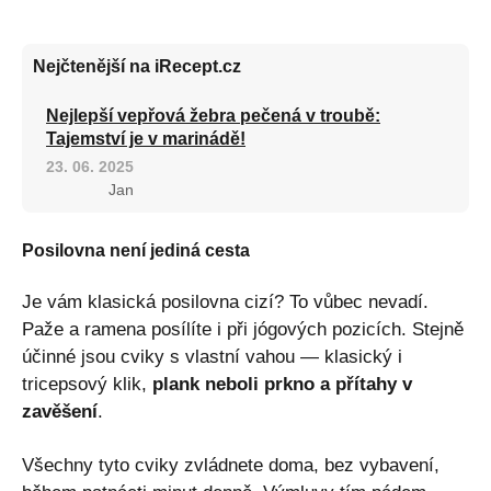
Nejčtenější na iRecept.cz
Nejlepší vepřová žebra pečená v troubě:
Tajemství je v marinádě!
23. 06. 2025
Jan
Posilovna není jediná cesta
Je vám klasická posilovna cizí? To vůbec nevadí.
Paže a ramena posílíte i při jógových pozicích. Stejně
účinné jsou cviky s vlastní vahou — klasický i
tricepsový klik,
plank neboli prkno a přítahy v
zavěšení
.
Všechny tyto cviky zvládnete doma, bez vybavení,