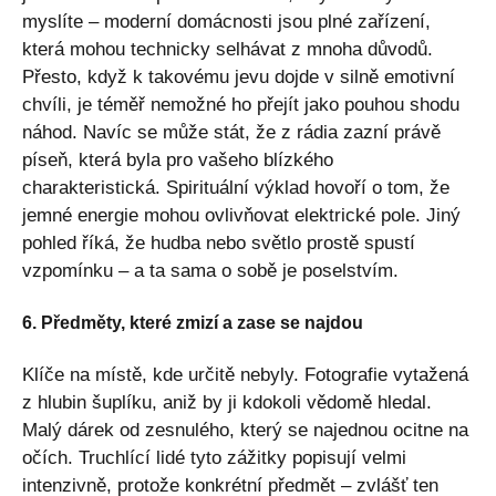
myslíte – moderní domácnosti jsou plné zařízení,
která mohou technicky selhávat z mnoha důvodů.
Přesto, když k takovému jevu dojde v silně emotivní
chvíli, je téměř nemožné ho přejít jako pouhou shodu
náhod. Navíc se může stát, že z rádia zazní právě
píseň, která byla pro vašeho blízkého
charakteristická. Spirituální výklad hovoří o tom, že
jemné energie mohou ovlivňovat elektrické pole. Jiný
pohled říká, že hudba nebo světlo prostě spustí
vzpomínku – a ta sama o sobě je poselstvím.
6. Předměty, které zmizí a zase se najdou
Klíče na místě, kde určitě nebyly. Fotografie vytažená
z hlubin šuplíku, aniž by ji kdokoli vědomě hledal.
Malý dárek od zesnulého, který se najednou ocitne na
očích. Truchlící lidé tyto zážitky popisují velmi
intenzivně, protože konkrétní předmět – zvlášť ten