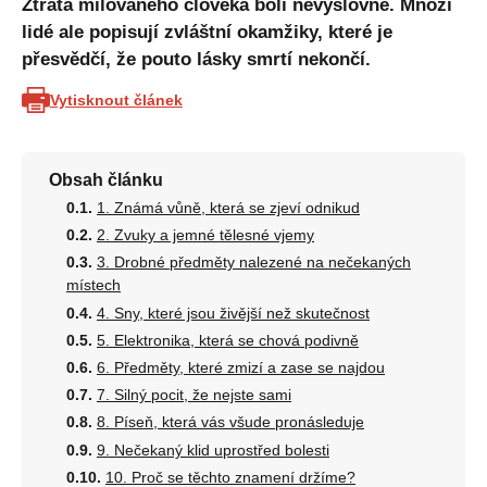
Ztráta milovaného člověka bolí nevýslovně. Mnozí
lidé ale popisují zvláštní okamžiky, které je
přesvědčí, že pouto lásky smrtí nekončí.
Vytisknout článek
Obsah článku
1. Známá vůně, která se zjeví odnikud
2. Zvuky a jemné tělesné vjemy
3. Drobné předměty nalezené na nečekaných
místech
4. Sny, které jsou živější než skutečnost
5. Elektronika, která se chová podivně
6. Předměty, které zmizí a zase se najdou
7. Silný pocit, že nejste sami
8. Píseň, která vás všude pronásleduje
9. Nečekaný klid uprostřed bolesti
10. Proč se těchto znamení držíme?