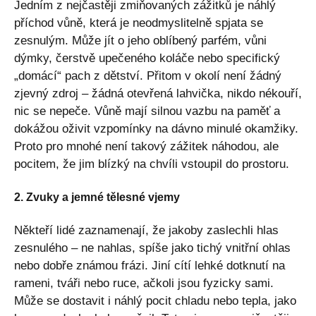
Jedním z nejčastěji zmiňovaných zážitků je náhlý
příchod vůně, která je neodmyslitelně spjata se
zesnulým. Může jít o jeho oblíbený parfém, vůni
dýmky, čerstvě upečeného koláče nebo specifický
„domácí“ pach z dětství. Přitom v okolí není žádný
zjevný zdroj – žádná otevřená lahvička, nikdo nékouří,
nic se nepeče. Vůně mají silnou vazbu na paměť a
dokážou oživit vzpomínky na dávno minulé okamžiky.
Proto pro mnohé není takový zážitek náhodou, ale
pocitem, že jim blízký na chvíli vstoupil do prostoru.
2. Zvuky a jemné tělesné vjemy
Někteří lidé zaznamenají, že jakoby zaslechli hlas
zesnulého – ne nahlas, spíše jako tichý vnitřní ohlas
nebo dobře známou frázi. Jiní cítí lehké dotknutí na
rameni, tváři nebo ruce, ačkoli jsou fyzicky sami.
Může se dostavit i náhlý pocit chladu nebo tepla, jako