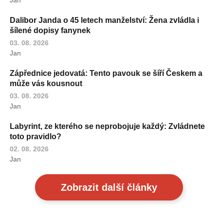
Dalibor Janda o 45 letech manželství: Žena zvládla i
šílené dopisy fanynek
03. 08. 2026
Jan
Zápřednice jedovatá: Tento pavouk se šíří Českem a
může vás kousnout
03. 08. 2026
Jan
Labyrint, ze kterého se neprobojuje každý: Zvládnete
toto pravidlo?
02. 08. 2026
Jan
Zobrazit další články