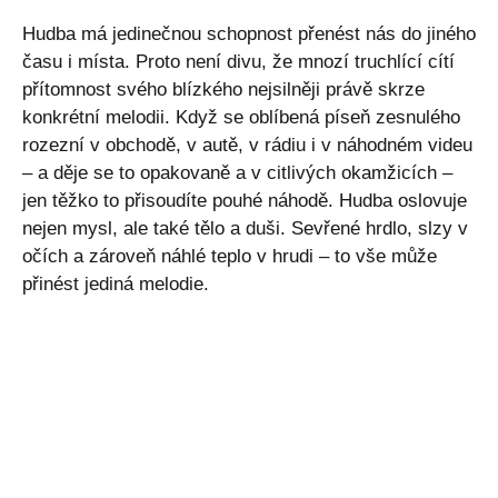
Hudba má jedinečnou schopnost přenést nás do jiného
času i místa. Proto není divu, že mnozí truchlící cítí
přítomnost svého blízkého nejsilněji právě skrze
konkrétní melodii. Když se oblíbená píseň zesnulého
rozezní v obchodě, v autě, v rádiu i v náhodném videu
– a děje se to opakovaně a v citlivých okamžicích –
jen těžko to přisoudíte pouhé náhodě. Hudba oslovuje
nejen mysl, ale také tělo a duši. Sevřené hrdlo, slzy v
očích a zároveň náhlé teplo v hrudi – to vše může
přinést jediná melodie.