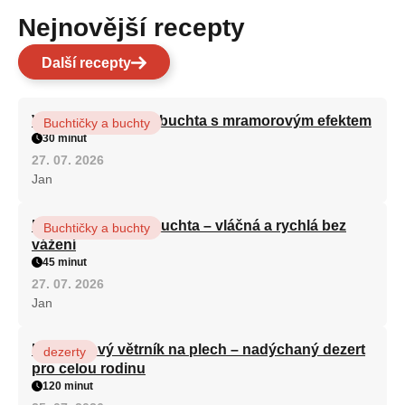
Nejnovější recepty
Další recepty
Vláčná olejová litá buchta s mramorovým efektem
Buchtičky a buchty
30 minut
27. 07. 2026
Jan
Hrnková maková buchta – vláčná a rychlá bez
Buchtičky a buchty
vážení
45 minut
27. 07. 2026
Jan
Karamelový větrník na plech – nadýchaný dezert
dezerty
pro celou rodinu
120 minut