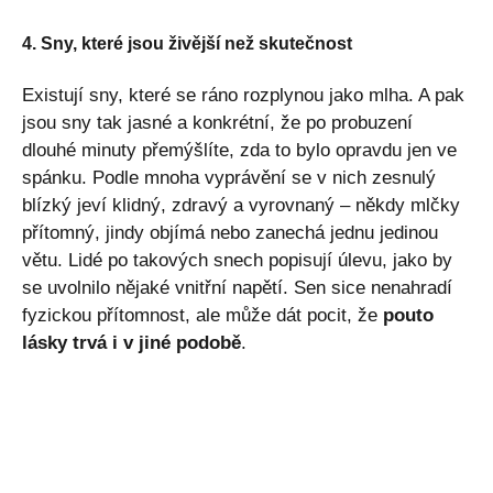
4. Sny, které jsou živější než skutečnost
Existují sny, které se ráno rozplynou jako mlha. A pak
jsou sny tak jasné a konkrétní, že po probuzení
dlouhé minuty přemýšlíte, zda to bylo opravdu jen ve
spánku. Podle mnoha vyprávění se v nich zesnulý
blízký jeví klidný, zdravý a vyrovnaný – někdy mlčky
přítomný, jindy objímá nebo zanechá jednu jedinou
větu. Lidé po takových snech popisují úlevu, jako by
se uvolnilo nějaké vnitřní napětí. Sen sice nenahradí
fyzickou přítomnost, ale může dát pocit, že
pouto
lásky trvá i v jiné podobě
.