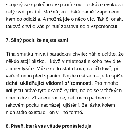
spojený se společnou vzpomínkou – dokáže evokovat
celý svět pocitů. Možná jen lidská paměť zapomene,
kam co odložila. A možná jde o něco víc. Tak či onak,
taková chvíle vás přinutí zastavit se a vzpomenout.
7. Silný pocit, že nejste sami
Tíha smutku mívá i paradoxní chvíle: náhle ucítíte, že
někdo stojí blízko, i když v místnosti nikoho nevidíte
ani neslyšíte. Může se to stát doma, na hřbitově, při
vaření nebo před spaním. Nejde o strach – je to spíše
tiché, uklidňující vědomí přítomnosti
. Pro mnoho
lidí jsou právě tyto okamžiky tím, na co se v těžkých
dnech drží. Ztracení rodiče, děti nebo partneři v
takovém pocitu nacházejí ujištění, že láska kolem
nich stále existuje, jen v jiné formě.
8. Píseň, která vás všude pronásleduje