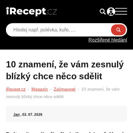
Rozšířené hledání
10 znamení, že vám zesnulý
blízký chce něco sdělit
iRecept.cz
Magazín
Zajímavosti
10 znamení, že vám
zesnulý blízký chce něco sdělit
Jan
, 02. 07. 2026