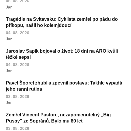
06. 08. 2026
Jan
Tragédie na Svitavsku: Cyklista zemřel po pádu do
příkopu, našli ho kolemjdoucí
04. 08. 2026
Jan
Jaroslav Sapík bojoval o život: 18 dní na ARO kvůli
těžké sepsi
04. 08. 2026
Jan
Pavel Šporcl zhubl a zpevnil postavu: Takhle vypadá
jeho ranní rutina
03. 08. 2026
Jan
Zemřel Vincent Pastore, nezapomenutelný „Big
Pussy" ze Sopránů. Bylo mu 80 let
03. 08. 2026