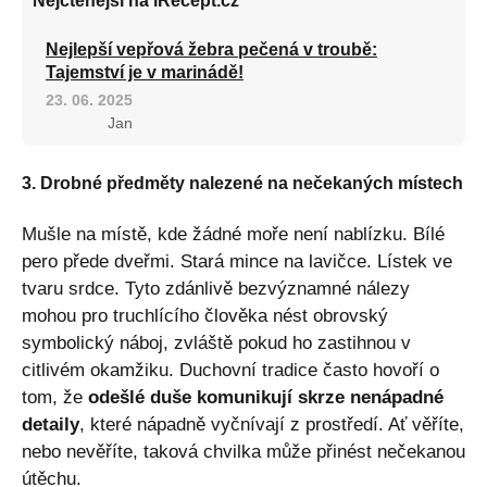
Nejčtenější na iRecept.cz
Nejlepší vepřová žebra pečená v troubě:
Tajemství je v marinádě!
23. 06. 2025
Jan
3. Drobné předměty nalezené na nečekaných místech
Mušle na místě, kde žádné moře není nablízku. Bílé
pero přede dveřmi. Stará mince na lavičce. Lístek ve
tvaru srdce. Tyto zdánlivě bezvýznamné nálezy
mohou pro truchlícího člověka nést obrovský
symbolický náboj, zvláště pokud ho zastihnou v
citlivém okamžiku. Duchovní tradice často hovoří o
tom, že
odešlé duše komunikují skrze nenápadné
detaily
, které nápadně vyčnívají z prostředí. Ať věříte,
nebo nevěříte, taková chvilka může přinést nečekanou
útěchu.