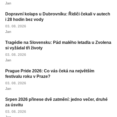
Jan
Dopravní kolaps u Dubrovníku: Řidiči čekali v autech
i 28 hodin bez vody
03. 08. 2026
Jan
Tragédie na Slovensku: Pád malého letadla u Zvolena
si vyžádal tři životy
03. 08. 2026
Jan
Prague Pride 2026: Co vás čeká na největším
festivalu roku v Praze?
03. 08. 2026
Jan
Srpen 2026 přinese dvě zatmění: jedno večer, druhé
za úsvitu
03. 08. 2026
Jan