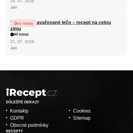
25. 07. 2026
Jan
Babiččino zavařované lečo – recept na celou
Bez masa
zimu
90 minut
21. 07. 2026
Jan
DŮLEŽITÉ ODKAZY
Kontakty
Cookies
GDPR
Sitemap
Obecné podmínky
RECEPTY