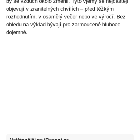
by se vzduch okolo změnil. Tyto vjemy se nejčastěji
objevují v zranitelných chvílích – před těžkým
rozhodnutím, v osamělý večer nebo ve výročí. Bez
ohledu na výklad bývají pro zarmoucené hluboce
dojemné.