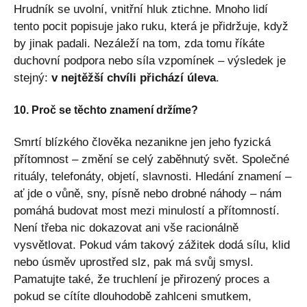
Hrudník se uvolní, vnitřní hluk ztichne. Mnoho lidí
tento pocit popisuje jako ruku, která je přidržuje, když
by jinak padali. Nezáleží na tom, zda tomu říkáte
duchovní podpora nebo síla vzpomínek – výsledek je
stejný:
v nejtěžší chvíli přichází úleva
.
10. Proč se těchto znamení držíme?
Smrtí blízkého člověka nezanikne jen jeho fyzická
přítomnost – změní se celý zaběhnutý svět. Společné
rituály, telefonáty, objetí, slavnosti. Hledání znamení –
ať jde o vůně, sny, písně nebo drobné náhody – nám
pomáhá budovat most mezi minulostí a přítomností.
Není třeba nic dokazovat ani vše racionálně
vysvětlovat. Pokud vám takový zážitek dodá sílu, klid
nebo úsměv uprostřed slz, pak má svůj smysl.
Pamatujte také, že truchlení je přirozený proces a
pokud se cítíte dlouhodobě zahlceni smutkem,