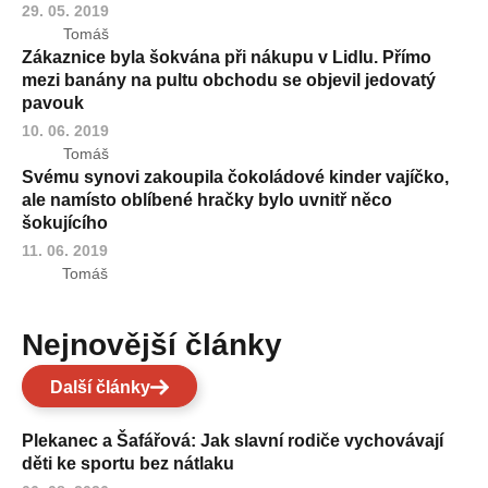
29. 05. 2019
Tomáš
Zákaznice byla šokvána při nákupu v Lidlu. Přímo
mezi banány na pultu obchodu se objevil jedovatý
pavouk
10. 06. 2019
Tomáš
Svému synovi zakoupila čokoládové kinder vajíčko,
ale namísto oblíbené hračky bylo uvnitř něco
šokujícího
11. 06. 2019
Tomáš
Nejnovější články
Další články
Plekanec a Šafářová: Jak slavní rodiče vychovávají
děti ke sportu bez nátlaku