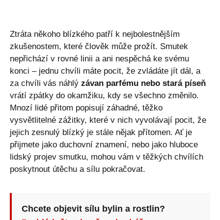
Ztráta někoho blízkého patří k nejbolestnějším
zkušenostem, které člověk může prožít. Smutek
nepřichází v rovné linii a ani nespěchá ke svému
konci – jednu chvíli máte pocit, že zvládáte jít dál, a
za chvíli vás náhlý
závan parfému nebo stará píseň
vrátí zpátky do okamžiku, kdy se všechno změnilo.
Mnozí lidé přitom popisují záhadné, těžko
vysvětlitelné zážitky, které v nich vyvolávají pocit, že
jejich zesnulý blízký je stále nějak přítomen. Ať je
přijmete jako duchovní znamení, nebo jako hluboce
lidský projev smutku, mohou vám v těžkých chvílích
poskytnout útěchu a sílu pokračovat.
Chcete objevit sílu bylin a rostlin?