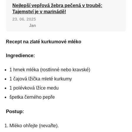
Nejlepší vepřová žebra pečená v troubě:
Tajemství je v marinádě!
23. 06. 2025
Jan
Recept na zlaté kurkumové mléko
Ingredience:
1 hrnek mléka (rostlinné nebo kravské)
1 čajová lžička mleté kurkumy
1 polévková lžíce medu
špetka černého pepře
Postup:
Mléko ohřejte (nevařte).