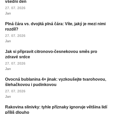
všední den
27. 07. 2026
Jan
Plná čára vs. dvojitá plná čára: Víte, jaký je mezi nimi
rozdíl?
27. 07. 2026
Jan
Jak si připravit citronovo-česnekovou směs pro
zdravé srdce
27. 07. 2026
Jan
Ovocná bublanina 4× jinak: vyzkoušejte tvarohovou,
šlehačkovou i pudinkovou
27. 07. 2026
Jan
Rakovina slinivky: tyhle příznaky ignoruje většina lidí
příliš dlouho