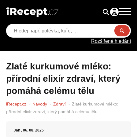
Rozšířené hledání
Zlaté kurkumové mléko:
přírodní elixír zdraví, který
pomáhá celému tělu
iRecept.cz
Návody
Zdraví
Zlaté kurkumové mléko:
přírodní elixír zdraví, který pomáhá celému tělu
Jan
, 06. 08. 2025