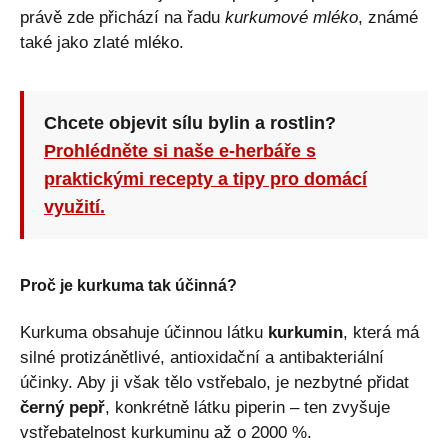
právě zde přichází na řadu
kurkumové mléko
, známé
také jako zlaté mléko.
Chcete objevit sílu bylin a rostlin?
Prohlédněte si naše e-herbáře s
praktickými recepty a tipy pro domácí
využití.
Proč je kurkuma tak účinná?
Kurkuma obsahuje účinnou látku
kurkumin
, která má
silné protizánětlivé, antioxidační a antibakteriální
účinky. Aby ji však tělo vstřebalo, je nezbytné přidat
černý pepř
, konkrétně látku piperin – ten zvyšuje
vstřebatelnost kurkuminu až o 2000 %.