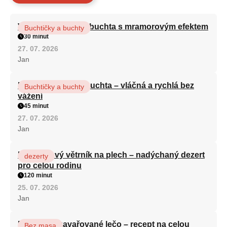
Vláčná olejová litá buchta s mramorovým efektem
Buchtičky a buchty
30 minut
27. 07. 2026
Jan
Hrnková maková buchta – vláčná a rychlá bez
Buchtičky a buchty
vážení
45 minut
27. 07. 2026
Jan
Karamelový větrník na plech – nadýchaný dezert
dezerty
pro celou rodinu
120 minut
25. 07. 2026
Jan
Babiččino zavařované lečo – recept na celou
Bez masa