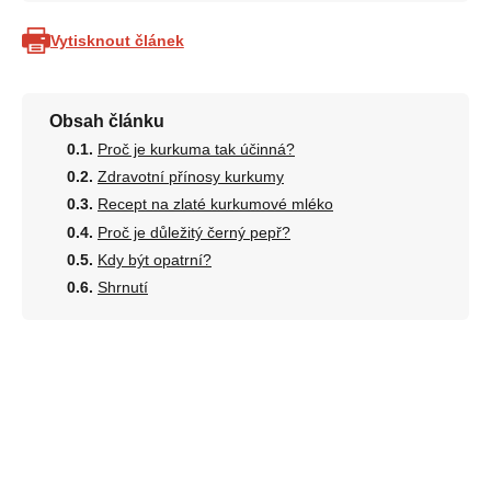
Vytisknout článek
Obsah článku
Proč je kurkuma tak účinná?
Zdravotní přínosy kurkumy
Recept na zlaté kurkumové mléko
Proč je důležitý černý pepř?
Kdy být opatrní?
Shrnutí