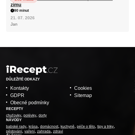
zimu
90 minut
21. 07. 2026
Jan
DŮLEŽITÉ ODKAZY
Kontakty
Cookies
GDPR
Sitemap
Obecné podmínky
RECEPTY
chuťovky
polévky
dorty
NÁVODY
babské rady
krása
domácnost
kuchyně
péče o tělo
tipy a triky
pěstování
vaření
zahrada
zdraví