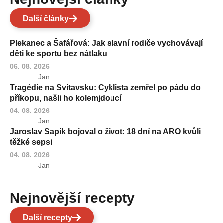
Další články
Plekanec a Šafářová: Jak slavní rodiče vychovávají
děti ke sportu bez nátlaku
06. 08. 2026
Jan
Tragédie na Svitavsku: Cyklista zemřel po pádu do
příkopu, našli ho kolemjdoucí
04. 08. 2026
Jan
Jaroslav Sapík bojoval o život: 18 dní na ARO kvůli
těžké sepsi
04. 08. 2026
Jan
Nejnovější recepty
Další recepty