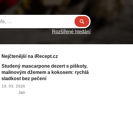
Rozšířené hledání
Nejčtenější na iRecept.cz
Studený mascarpone dezert s piškoty,
malinovým džemem a kokosem: rychlá
sladkost bez pečení
19. 03. 2026
Jan