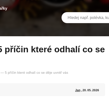
ařky
 — 5 příčin které odhalí co se děje uvnitř vás
Jan
, 20. 05. 2026