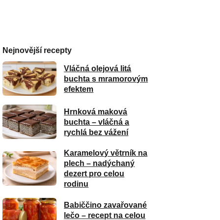
Nejnovější recepty
Vláčná olejová litá
buchta s mramorovým
efektem
Hrnková maková
buchta – vláčná a
rychlá bez vážení
Karamelový větrník na
plech – nadýchaný
dezert pro celou
rodinu
Babiččino zavařované
lečo – recept na celou