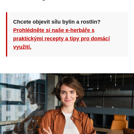
Chcete objevit sílu bylin a rostlin?
Prohlédněte si naše e-herbáře s
praktickými recepty a tipy pro domácí
využití.