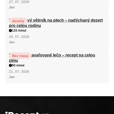
27. 07. 2026
Jan
Karamelový větrník na plech – nadýchaný dezert
dezerty
pro celou rodinu
120 minut
25. 07. 2026
Jan
Babiččino zavařované lečo – recept na celou
Bez masa
zimu
90 minut
21. 07. 2026
Jan