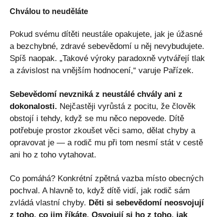
Chválou to neuděláte
Pokud svému dítěti neustále opakujete, jak je úžasné
a bezchybné, zdravé sebevědomí u něj nevybudujete.
Spíš naopak. „Takové výroky paradoxně vytvářejí tlak
a závislost na vnějším hodnocení,“ varuje Pařízek.
Sebevědomí nevzniká z neustálé chvály ani z
dokonalosti.
Nejčastěji vyrůstá z pocitu, že člověk
obstojí i tehdy, když se mu něco nepovede. Dítě
potřebuje prostor zkoušet věci samo, dělat chyby a
opravovat je — a rodič mu při tom nesmí stát v cestě
ani ho z toho vytahovat.
Co pomáhá? Konkrétní zpětná vazba místo obecných
pochval. A hlavně to, když dítě vidí, jak rodič sám
zvládá vlastní chyby.
Děti si sebevědomí neosvojují
z toho, co jim říkáte. Osvojují si ho z toho, jak