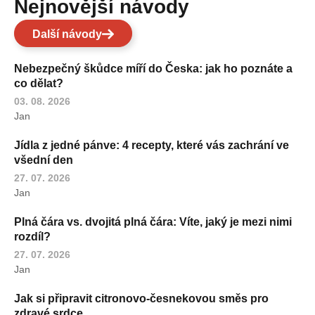
Nejnovější návody
Další návody
Nebezpečný škůdce míří do Česka: jak ho poznáte a
co dělat?
03. 08. 2026
Jan
Jídla z jedné pánve: 4 recepty, které vás zachrání ve
všední den
27. 07. 2026
Jan
Plná čára vs. dvojitá plná čára: Víte, jaký je mezi nimi
rozdíl?
27. 07. 2026
Jan
Jak si připravit citronovo-česnekovou směs pro
zdravé srdce