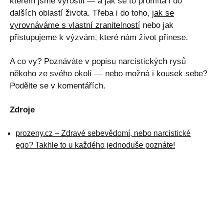
kterém jsme vyrostli — a jak se to promítá i do
dalších oblastí života. Třeba i do toho,
jak se
vyrovnáváme s vlastní zranitelností
nebo jak
přistupujeme k výzvám, které nám život přinese.
A co vy? Poznáváte v popisu narcistických rysů
někoho ze svého okolí — nebo možná i kousek sebe?
Podělte se v komentářích.
Zdroje
prozeny.cz – Zdravé sebevědomí, nebo narcistické
ego? Takhle to u každého jednoduše poznáte!