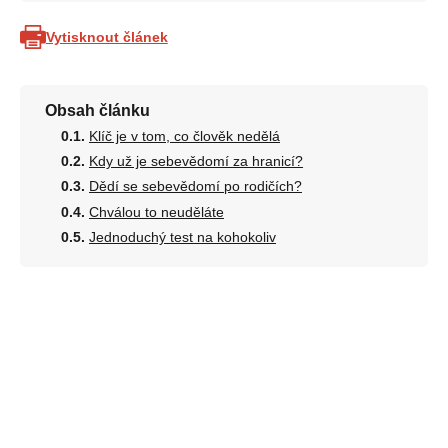
Vytisknout článek
Obsah článku
Klíč je v tom, co člověk nedělá
Kdy už je sebevědomí za hranicí?
Dědí se sebevědomí po rodičích?
Chválou to neuděláte
Jednoduchý test na kohokoliv