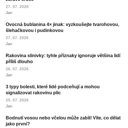
27. 07. 2026
Jan
Ovocná bublanina 4× jinak: vyzkoušejte tvarohovou,
šlehačkovou i pudinkovou
27. 07. 2026
Jan
Rakovina slinivky: tyhle příznaky ignoruje většina lidí
příliš dlouho
26. 07. 2026
Jan
3 typy bolesti, které lidé podceňují a mohou
signalizovat rakovinu plic
25. 07. 2026
Jan
Bodnutí vosou nebo včelou může zabít! Víte, co dělat
jako první?