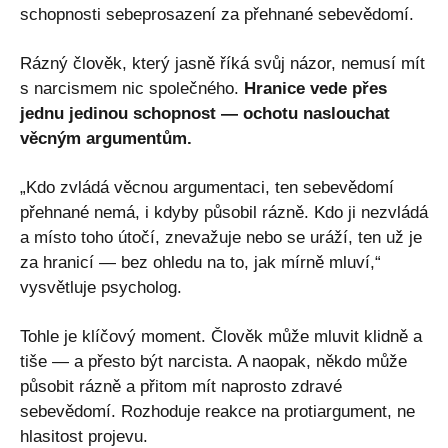
schopnosti sebeprosazení za přehnané sebevědomí.
Rázný člověk, který jasně říká svůj názor, nemusí mít
s narcismem nic společného.
Hranice vede přes
jednu jedinou schopnost — ochotu naslouchat
věcným argumentům.
„Kdo zvládá věcnou argumentaci, ten sebevědomí
přehnané nemá, i kdyby působil rázně. Kdo ji nezvládá
a místo toho útočí, znevažuje nebo se uráží, ten už je
za hranicí — bez ohledu na to, jak mírně mluví,“
vysvětluje psycholog.
Tohle je klíčový moment. Člověk může mluvit klidně a
tiše — a přesto být narcista. A naopak, někdo může
působit rázně a přitom mít naprosto zdravé
sebevědomí. Rozhoduje reakce na protiargument, ne
hlasitost projevu.