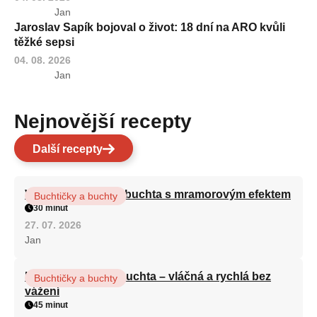
Jan
Jaroslav Sapík bojoval o život: 18 dní na ARO kvůli
těžké sepsi
04. 08. 2026
Jan
Nejnovější recepty
Další recepty
Vláčná olejová litá buchta s mramorovým efektem
Buchtičky a buchty
30 minut
27. 07. 2026
Jan
Hrnková maková buchta – vláčná a rychlá bez
Buchtičky a buchty
vážení
45 minut