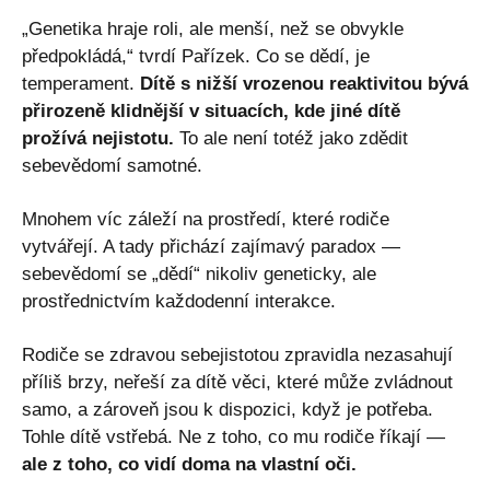
„Genetika hraje roli, ale menší, než se obvykle
předpokládá,“ tvrdí Pařízek. Co se dědí, je
temperament.
Dítě s nižší vrozenou reaktivitou bývá
přirozeně klidnější v situacích, kde jiné dítě
prožívá nejistotu.
To ale není totéž jako zdědit
sebevědomí samotné.
Mnohem víc záleží na prostředí, které rodiče
vytvářejí. A tady přichází zajímavý paradox —
sebevědomí se „dědí“ nikoliv geneticky, ale
prostřednictvím každodenní interakce.
Rodiče se zdravou sebejistotou zpravidla nezasahují
příliš brzy, neřeší za dítě věci, které může zvládnout
samo, a zároveň jsou k dispozici, když je potřeba.
Tohle dítě vstřebá. Ne z toho, co mu rodiče říkají —
ale z toho, co vidí doma na vlastní oči.