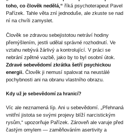
toho, co člověk nedělá,“
říká psychoterapeut Pavel
Pařízek. Tahle věta zní jednoduše, ale zkuste se nad
ní na chvíli zamyslet.
Člověk se zdravou sebejistotou netráví hodiny
přemýšlením, jestli udělal správné rozhodnutí. Ve
vztahu nebývá žárlivý a kontrolující. V práci se
nebrání zpětné vazbě, jako by to byl osobní útok.
Zdravé sebevědomí zkrátka šetří psychickou
energii.
Člověk ji nemusí spalovat na neustálé
pochybnosti ani na obranu vlastního obrazu.
Kdy už je sebevědomí za hranicí?
Víc ale neznamená líp. Ani u sebevědomí. „Přehnaná
vnitřní jistota se svými projevy blíží narcistickým
rysům,“ upozorňuje Pařízek. Zároveň ale varuje před
častým omylem — zaměňováním asertivity a