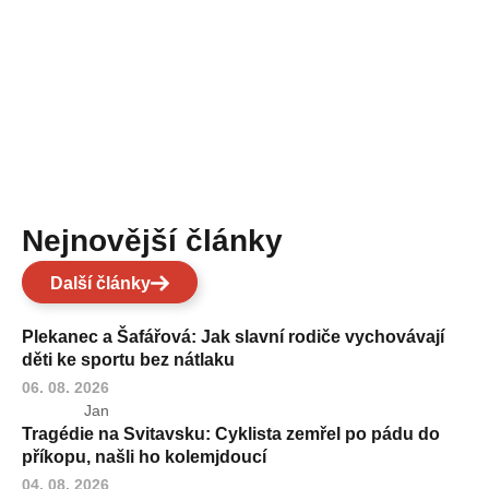
Nejnovější články
Další články
Plekanec a Šafářová: Jak slavní rodiče vychovávají
děti ke sportu bez nátlaku
06. 08. 2026
Jan
Tragédie na Svitavsku: Cyklista zemřel po pádu do
příkopu, našli ho kolemjdoucí
04. 08. 2026