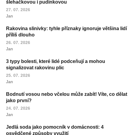
šlehačkovou i pudinkovou
27. 07. 2026
Jan
Rakovina slinivky: tyhle příznaky ignoruje většina lidí
příliš dlouho
26. 07. 2026
Jan
3 typy bolesti, které lidé podceňují a mohou
signalizovat rakovinu plic
25. 07. 2026
Jan
Bodnutí vosou nebo včelou může zabít! Víte, co dělat
jako první?
24. 07. 2026
Jan
Jedlá soda jako pomocník v domácnosti: 4
osvědčené způsoby využití