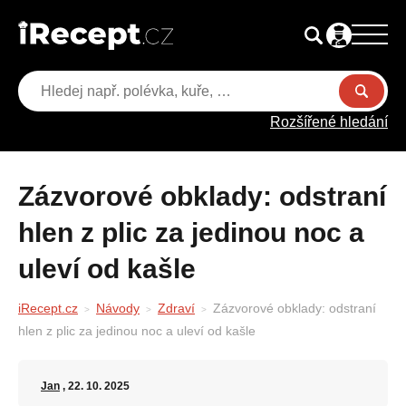
Rozšířené hledání
Zázvorové obklady: odstraní
hlen z plic za jedinou noc a
uleví od kašle
iRecept.cz
Návody
Zdraví
Zázvorové obklady: odstraní
hlen z plic za jedinou noc a uleví od kašle
Jan
, 22. 10. 2025