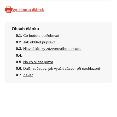
Vytisknout článek
Obsah článku
Co budete potřebovat
Jak obklad připravit
Hlavní účinky zázvorového obkladu
Na co si dát pozor
Další způsoby, jak využít zázvor při nachlazení
Závěr