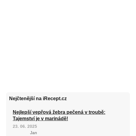
Nejčtenější na iRecept.cz
Nejlepší vepřová žebra pečená v troubě:
Tajemství je v marinádě!
23. 06. 2025
Jan