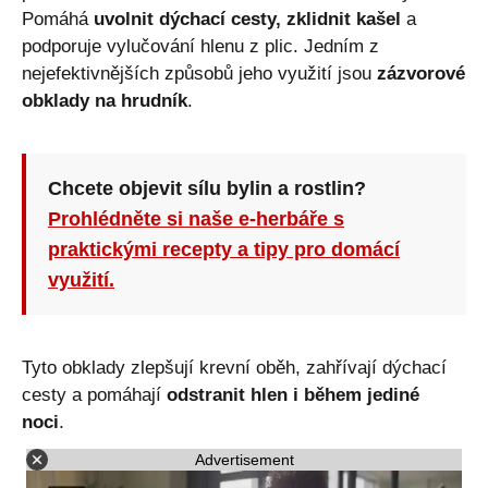
Pomáhá
uvolnit dýchací cesty, zklidnit kašel
a
podporuje vylučování hlenu z plic. Jedním z
nejefektivnějších způsobů jeho využití jsou
zázvorové
obklady na hrudník
.
Chcete objevit sílu bylin a rostlin?
Prohlédněte si naše e-herbáře s
praktickými recepty a tipy pro domácí
využití.
Tyto obklady zlepšují krevní oběh, zahřívají dýchací
cesty a pomáhají
odstranit hlen i během jediné
noci
.
Advertisement