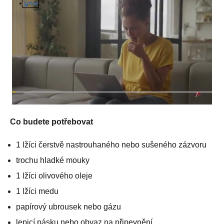
Co budete potřebovat
1 lžíci čerstvě nastrouhaného nebo sušeného zázvoru
trochu hladké mouky
1 lžíci olivového oleje
1 lžíci medu
papírový ubrousek nebo gázu
lepicí pásku nebo obvaz na připevnění