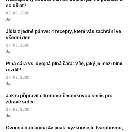
co dělat?
03. 08. 2026
Jan
Jídla z jedné pánve: 4 recepty, které vás zachrání ve
všední den
27. 07. 2026
Jan
Plná čára vs. dvojitá plná čára: Víte, jaký je mezi nimi
rozdíl?
27. 07. 2026
Jan
Jak si připravit citronovo-česnekovou směs pro
zdravé srdce
27. 07. 2026
Jan
Ovocná bublanina 4× jinak: vyzkoušejte tvarohovou,