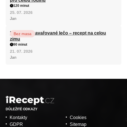
pro celou rodinu
120 minut
25. 07. 2026
Jan
Babiččino zavařované lečo – recept na celou
Bez masa
zimu
90 minut
21. 07. 2026
Jan
DŮLEŽITÉ ODKAZY
Kontakty
Cookies
GDPR
Sitemap