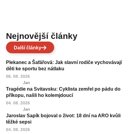
Nejnovější články
Další články
Plekanec a Šafářová: Jak slavní rodiče vychovávají
děti ke sportu bez nátlaku
06. 08. 2026
Jan
Tragédie na Svitavsku: Cyklista zemřel po pádu do
příkopu, našli ho kolemjdoucí
04. 08. 2026
Jan
Jaroslav Sapík bojoval o život: 18 dní na ARO kvůli
těžké sepsi
04. 08. 2026