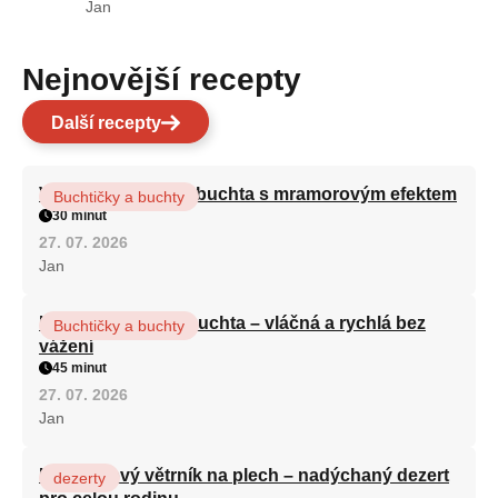
Jan
Nejnovější recepty
Další recepty
Vláčná olejová litá buchta s mramorovým efektem
Buchtičky a buchty
30 minut
27. 07. 2026
Jan
Hrnková maková buchta – vláčná a rychlá bez
Buchtičky a buchty
vážení
45 minut
27. 07. 2026
Jan
Karamelový větrník na plech – nadýchaný dezert
dezerty