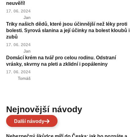
neuvěří!
17. 06. 2024
Jan
Triky našich dědů, které jsou účinnější než léky proti
bolesti. Syrová slanina a její účinky na bolest kloubů i
zubů
17. 06. 2024
Jan
Domácí krém na tvář pro celou rodinu. Odstraní
vrásky, skvrny na pleti a zklidní i popáleniny
17. 06. 2024
Tomáš
Nejnovější návody
Další návody
Nebezpečný škůdce míří do Česka: jak ho poznáte a