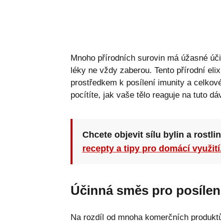
Mnoho přírodních surovin má úžasné úč
léky ne vždy zaberou. Tento přírodní eli
prostředkem k posílení imunity a celkové 
pocítíte, jak vaše tělo reaguje na tuto dá
Chcete objevit sílu bylin a rostli
recepty a tipy pro domácí využití
Účinná směs pro posílení
Na rozdíl od mnoha komerčních produktů j