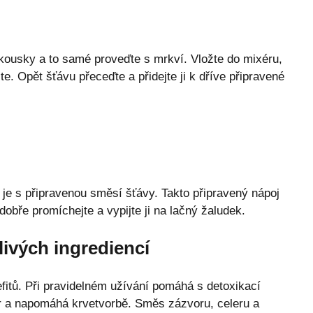
 kousky a to samé proveďte s mrkví. Vložte do mixéru,
e. Opět šťávu přeceďte a přidejte ji k dříve připravené
je s připravenou směsí šťávy. Takto připravený nápoj
obře promíchejte a vypijte ji na lačný žaludek.
livých ingrediencí
fitů. Při pravidelném užívání pomáhá s detoxikací
er a napomáhá krvetvorbě. Směs zázvoru, celeru a