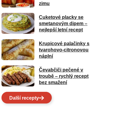
zimu
Cuketové placky se
smetanovým dipem –
nejlepší letní recept
Krupicové palačinky s
tvarohovo-citronovou
náplní
Čevabčiči pečené v
troubě – rychlý recept
bez smažení
Další recepty