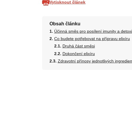
Vytisknout článek
Obsah článku
Účinná směs pro posílení imunity a detoxi
Co budete potřebovat na přípravu elixíru
Druhá část směsi
Dokončení elixíru
Zdravotní přínosy jednotlivých ingredien