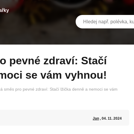
ařky
emoci se vám vyhnou!
á směs pro pevné zdraví: Stačí lžička denně a nemoci se vám
Jan
, 04. 11. 2024