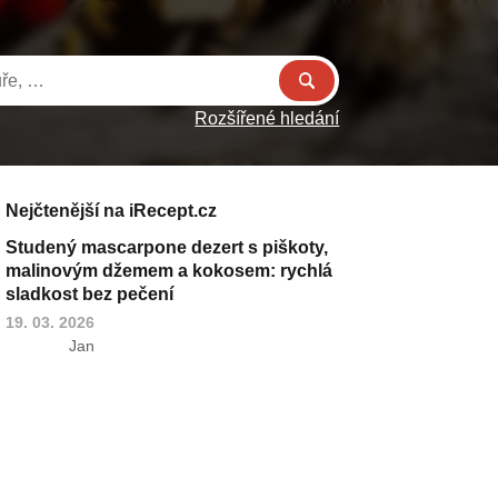
Rozšířené hledání
Nejčtenější na iRecept.cz
Studený mascarpone dezert s piškoty,
malinovým džemem a kokosem: rychlá
sladkost bez pečení
19. 03. 2026
Jan