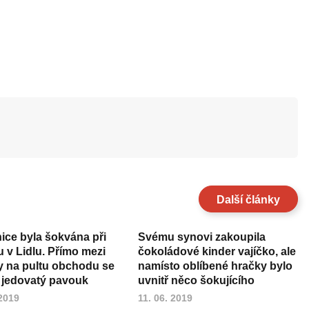
Další články
ice byla šokvána při
Svému synovi zakoupila
 v Lidlu. Přímo mezi
čokoládové kinder vajíčko, ale
 na pultu obchodu se
namísto oblíbené hračky bylo
l jedovatý pavouk
uvnitř něco šokujícího
 2019
11. 06. 2019