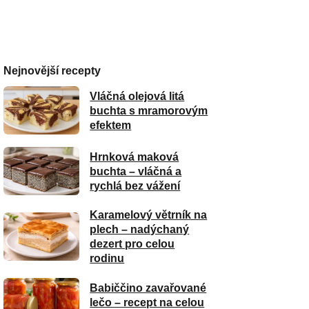
Nejnovější recepty
Vláčná olejová litá
buchta s mramorovým
efektem
Hrnková maková
buchta – vláčná a
rychlá bez vážení
Karamelový větrník na
plech – nadýchaný
dezert pro celou
rodinu
Babiččino zavařované
lečo – recept na celou