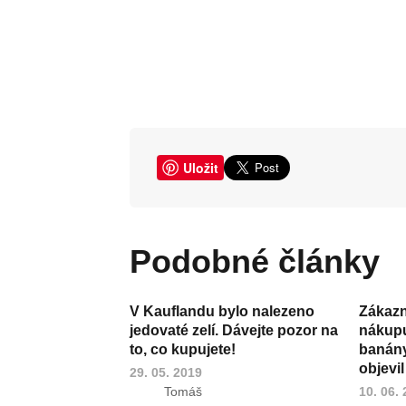
Uložit
Podobné články
V Kauflandu bylo nalezeno
Zákazn
jedovaté zelí. Dávejte pozor na
nákupu
to, co kupujete!
banány
objevi
29. 05. 2019
Tomáš
10. 06.