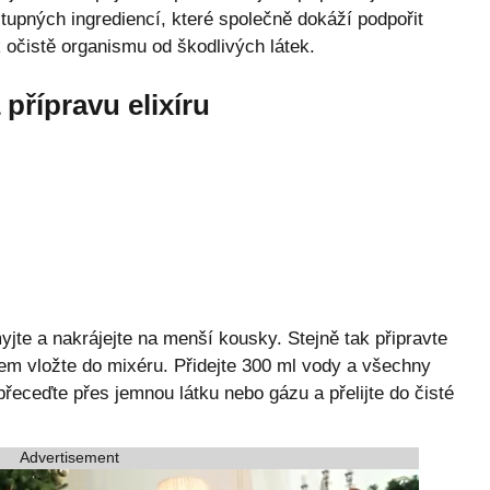
upných ingrediencí, které společně dokáží podpořit
k očistě organismu od škodlivých látek.
přípravu elixíru
jte a nakrájejte na menší kousky. Stejně tak připravte
rem vložte do mixéru. Přidejte 300 ml vody a všechny
řeceďte přes jemnou látku nebo gázu a přelijte do čisté
Advertisement