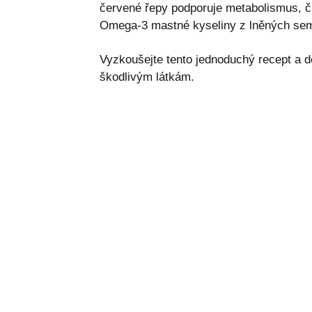
červené řepy podporuje metabolismus, čí
Omega-3 mastné kyseliny z lněných semí
Vyzkoušejte tento jednoduchý recept a d
škodlivým látkám.