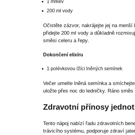
1 mrkev
200 ml vody
Očistěte zázvor, nakrájejte jej na menší
přidejte 200 ml vody a důkladně rozmixujt
směsi celeru a řepy.
Dokončení elixíru
1 polévkovou lžíci lněných semínek
Večer umelte lněná semínka a smíchejte 
uložte přes noc do ledničky. Ráno směs d
Zdravotní přínosy jednot
Tento nápoj nabízí řadu zdravotních bene
trávicího systému, podporuje zdraví jat