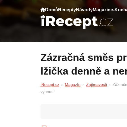
Domů
Recepty
Návody
Magazín
e-Kuch
Zázračná směs pro pevné zdraví: Stačí
lžička denně a n
iRecept.cz
Magazín
Zajímavosti
Zázračn
vyhnou!