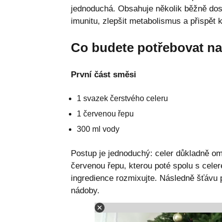
jednoduchá. Obsahuje několik běžně dost
imunitu, zlepšit metabolismus a přispět 
Co budete potřebovat na 
První část směsi
1 svazek čerstvého celeru
1 červenou řepu
300 ml vody
Postup je jednoduchý: celer důkladně omy
červenou řepu, kterou poté spolu s cele
ingredience rozmixujte. Následně šťávu p
nádoby.