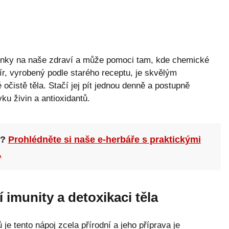
inky na naše zdraví a může pomoci tam, kde chemické
xír, vyrobený podle starého receptu, je skvělým
očistě těla. Stačí jej pít jednou denně a postupně
vku živin a antioxidantů.
n?
Prohlédněte si naše e-herbáře s praktickými
.
 imunity a detoxikaci těla
e tento nápoj zcela přírodní a jeho příprava je