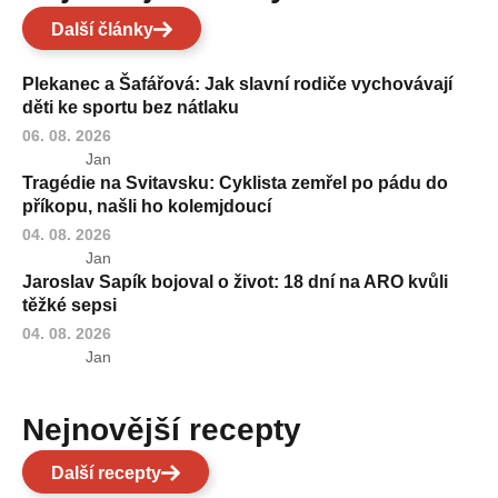
Další články
Plekanec a Šafářová: Jak slavní rodiče vychovávají
děti ke sportu bez nátlaku
06. 08. 2026
Jan
Tragédie na Svitavsku: Cyklista zemřel po pádu do
příkopu, našli ho kolemjdoucí
04. 08. 2026
Jan
Jaroslav Sapík bojoval o život: 18 dní na ARO kvůli
těžké sepsi
04. 08. 2026
Jan
Nejnovější recepty
Další recepty