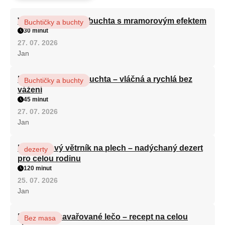
Vláčná olejová litá buchta s mramorovým efektem
Buchtičky a buchty
30 minut
27. 07. 2026
Jan
Hrnková maková buchta – vláčná a rychlá bez
Buchtičky a buchty
vážení
45 minut
27. 07. 2026
Jan
Karamelový větrník na plech – nadýchaný dezert
dezerty
pro celou rodinu
120 minut
25. 07. 2026
Jan
Babiččino zavařované lečo – recept na celou
Bez masa