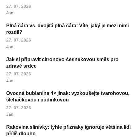
27. 07. 2026
Jan
Plná čára vs. dvojitá plná čára: Víte, jaký je mezi nimi
rozdíl?
27. 07. 2026
Jan
Jak si připravit citronovo-česnekovou směs pro
zdravé srdce
27. 07. 2026
Jan
Ovocná bublanina 4× jinak: vyzkoušejte tvarohovou,
šlehačkovou i pudinkovou
27. 07. 2026
Jan
Rakovina slinivky: tyhle příznaky ignoruje většina lidí
příliš dlouho