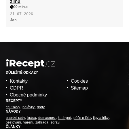
zimu
90 minut
21. 07. 2026
Jan
DŮLEŽITÉ ODKAZY
Kontakty
Cookies
GDPR
Sitemap
Obecné podmínky
RECEPTY
chuťovky
polévky
dorty
NÁVODY
babské rady
krása
domácnost
kuchyně
péče o tělo
tipy a triky
pěstování
vaření
zahrada
zdraví
ČLÁNKY