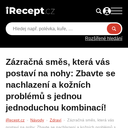
Rozšířené hledání
Zázračná směs, která vás
postaví na nohy: Zbavte se
nachlazení a kožních
problémů s jednou
jednoduchou kombinací!
iRecept.cz
Návody
Zdraví
Zázračná směs, která vás
postaví na nohy: Zbavte se nachlazení a kožních problémů s