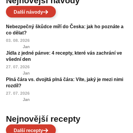
Nejnovější návody
Další návody
Nebezpečný škůdce míří do Česka: jak ho poznáte a
co dělat?
03. 08. 2026
Jan
Jídla z jedné pánve: 4 recepty, které vás zachrání ve
všední den
27. 07. 2026
Jan
Plná čára vs. dvojitá plná čára: Víte, jaký je mezi nimi
rozdíl?
27. 07. 2026
Jan
Nejnovější recepty
Další recepty