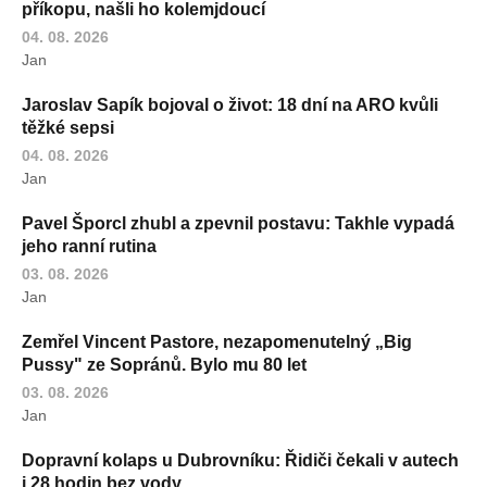
příkopu, našli ho kolemjdoucí
04. 08. 2026
Jan
Jaroslav Sapík bojoval o život: 18 dní na ARO kvůli
těžké sepsi
04. 08. 2026
Jan
Pavel Šporcl zhubl a zpevnil postavu: Takhle vypadá
jeho ranní rutina
03. 08. 2026
Jan
Zemřel Vincent Pastore, nezapomenutelný „Big
Pussy" ze Sopránů. Bylo mu 80 let
03. 08. 2026
Jan
Dopravní kolaps u Dubrovníku: Řidiči čekali v autech
i 28 hodin bez vody