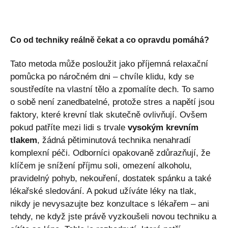
Co od techniky reálně čekat a co opravdu pomáhá?
Tato metoda může posloužit jako příjemná relaxační
pomůcka po náročném dni – chvíle klidu, kdy se
soustředíte na vlastní tělo a zpomalíte dech. To samo
o sobě není zanedbatelné, protože stres a napětí jsou
faktory, které krevní tlak skutečně ovlivňují. Ovšem
pokud patříte mezi lidi s trvale
vysokým krevním
tlakem
, žádná pětiminutová technika nenahradí
komplexní péči. Odborníci opakovaně zdůrazňují, že
klíčem je snížení příjmu soli, omezení alkoholu,
pravidelný pohyb, nekouření, dostatek spánku a také
lékařské sledování. A pokud užíváte léky na tlak,
nikdy je nevysazujte bez konzultace s lékařem – ani
tehdy, ne když jste právě vyzkoušeli novou techniku a