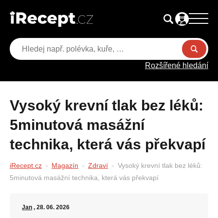
Rozšířené hledání
Vysoký krevní tlak bez léků:
5minutová masážní
technika, která vás překvapí
iRecept.cz
Magazín
Zdraví
Vysoký krevní tlak bez léků:
5minutová masážní technika, která vás překvapí
Jan
, 28. 06. 2026