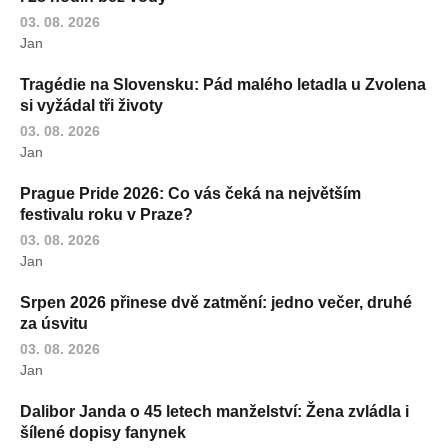
03. 08. 2026
Jan
Tragédie na Slovensku: Pád malého letadla u Zvolena
si vyžádal tři životy
03. 08. 2026
Jan
Prague Pride 2026: Co vás čeká na největším
festivalu roku v Praze?
03. 08. 2026
Jan
Srpen 2026 přinese dvě zatmění: jedno večer, druhé
za úsvitu
03. 08. 2026
Jan
Dalibor Janda o 45 letech manželství: Žena zvládla i
šílené dopisy fanynek