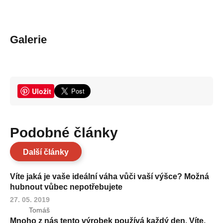
Galerie
Uložit
Podobné články
Další články
Víte jaká je vaše ideální váha vůči vaší výšce? Možná
hubnout vůbec nepotřebujete
27. 05. 2019
Tomáš
Mnoho z nás tento výrobek používá každý den. Víte,