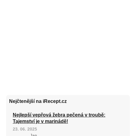
Nejčtenější na iRecept.cz
Nejlepší vepřová žebra pečená v troubě:
Tajemství je v marinádě!
23. 06. 2025
Jan