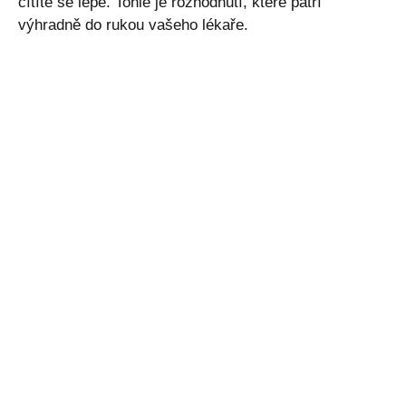
cítíte se lépe. Tohle je rozhodnutí, které patří
výhradně do rukou vašeho lékaře.