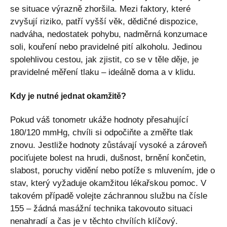
se situace výrazně zhoršila. Mezi faktory, které
zvyšují riziko, patří vyšší věk, dědičné dispozice,
nadváha, nedostatek pohybu, nadměrná konzumace
soli, kouření nebo pravidelné pití alkoholu. Jedinou
spolehlivou cestou, jak zjistit, co se v těle děje, je
pravidelné měření tlaku – ideálně doma a v klidu.
Kdy je nutné jednat okamžitě?
Pokud váš tonometr ukáže hodnoty přesahující
180/120 mmHg, chvíli si odpočiňte a změřte tlak
znovu. Jestliže hodnoty zůstávají vysoké a zároveň
pociťujete bolest na hrudi, dušnost, brnění končetin,
slabost, poruchy vidění nebo potíže s mluvením, jde o
stav, který vyžaduje okamžitou lékařskou pomoc. V
takovém případě volejte záchrannou službu na čísle
155 – žádná masážní technika takovouto situaci
nenahradí a čas je v těchto chvílích klíčový.