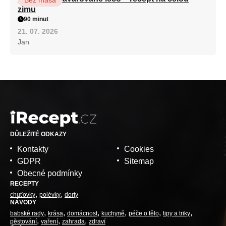
zimu
90 minut
21. 07. 2026
Jan
DŮLEŽITÉ ODKAZY
Kontakty
Cookies
GDPR
Sitemap
Obecné podmínky
RECEPTY
chuťovky
polévky
dorty
NÁVODY
babské rady
krása
domácnost
kuchyně
péče o tělo
tipy a triky
pěstování
vaření
zahrada
zdraví