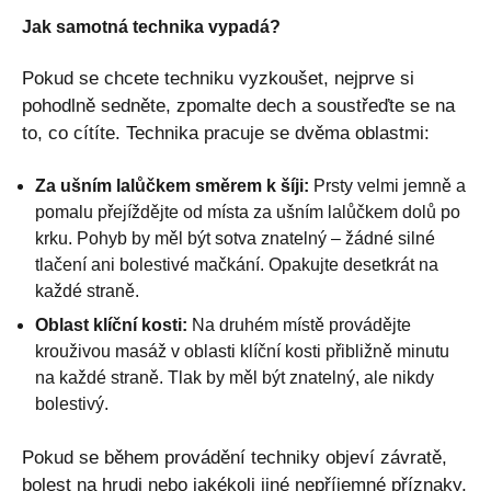
Jak samotná technika vypadá?
Pokud se chcete techniku vyzkoušet, nejprve si
pohodlně sedněte, zpomalte dech a soustřeďte se na
to, co cítíte. Technika pracuje se dvěma oblastmi:
Za ušním lalůčkem směrem k šíji:
Prsty velmi jemně a
pomalu přejíždějte od místa za ušním lalůčkem dolů po
krku. Pohyb by měl být sotva znatelný – žádné silné
tlačení ani bolestivé mačkání. Opakujte desetkrát na
každé straně.
Oblast klíční kosti:
Na druhém místě provádějte
krouživou masáž v oblasti klíční kosti přibližně minutu
na každé straně. Tlak by měl být znatelný, ale nikdy
bolestivý.
Pokud se během provádění techniky objeví závratě,
bolest na hrudi nebo jakékoli jiné nepříjemné příznaky,