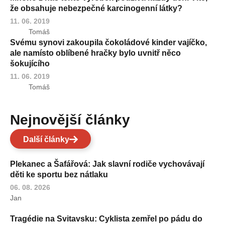
že obsahuje nebezpečné karcinogenní látky?
11. 06. 2019
Tomáš
Svému synovi zakoupila čokoládové kinder vajíčko,
ale namísto oblíbené hračky bylo uvnitř něco
šokujícího
11. 06. 2019
Tomáš
Nejnovější články
Další články
Plekanec a Šafářová: Jak slavní rodiče vychovávají
děti ke sportu bez nátlaku
06. 08. 2026
Jan
Tragédie na Svitavsku: Cyklista zemřel po pádu do