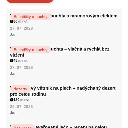
Vláčná olejová litá buchta s mramorovým efektem
Buchtičky a buchty
30 minut
27. 07. 2026
Jan
Hrnková maková buchta – vláčná a rychlá bez
Buchtičky a buchty
vážení
45 minut
27. 07. 2026
Jan
Karamelový větrník na plech – nadýchaný dezert
dezerty
pro celou rodinu
120 minut
25. 07. 2026
Jan
Babiččino zavařované lečo – recept na celou
Bez masa