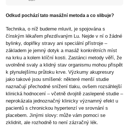
Odkud pochází tato masážní metoda a co slibuje?
Technika, o níž budeme mluvit, je spojována s
čínským lékařem přezdívaným Lu. Nejde v ní o žádné
bylinky, doplňky stravy ani speciální přístroje –
základem je jemný dotyk a masáž konkrétních míst
na krku a kolem klíční kosti. Zastánci metody věří, že
uvolněné svaly a klidný stav organismu mohou přispět
k plynulejšímu průtoku krve. Výzkumy akupresury
jako takové jsou smíšené: některé menší studie
naznačují přechodné snížení tlaku, ovšem rozsáhlejší
klinická hodnocení – včetně dvojitě zaslepené studie –
neprokázala jednoznačný klinicky významný efekt u
pacientů s chronickou hypertenzí ve srovnání s
placebem. Jinými slovy: může vám pomoci se
zklidnit, ale rozhodně to není zázračný lék.