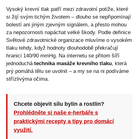
Vysoký krevní tlak patří mezi zdravotní potíže, které
si žijí svým tichým životem – dlouho se nepřipomínají
bolestí ani jiným zjevným signálem, a přesto mohou
za nepozornosti napáchat velké škody. Podle definice
Světové zdravotnické organizace mluvíme o vysokém
tlaku tehdy, když hodnoty dlouhodobě překračují
hranici 140/90 mmHg. Na internetu se přitom šíří
jednoduchá
technika masáže krevního tlaku
, která
prý pomáhá tělu se uvolnit – a my se na ni podíváme
střízlivýma očima.
Chcete objevit sílu bylin a rostlin?
Prohlédněte si naše e-herbáře s
praktickými recepty a tipy pro domácí
využití.