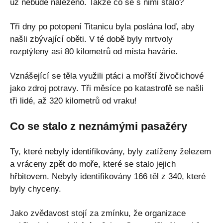
už nebude nalezeno. Takže co se s nimi stalo?
Tři dny po potopení Titanicu byla poslána loď, aby
našli zbývající oběti. V té době byly mrtvoly
rozptýleny asi 80 kilometrů od místa havárie.
Vznášející se těla využili ptáci a mořští živočichové
jako zdroj potravy. Tři měsíce po katastrofě se našli
tři lidé, až 320 kilometrů od vraku!
Co se stalo z neznámými pasažéry
Ty, které nebyly identifikovány, byly zatíženy železem
a vráceny zpět do moře, které se stalo jejich
hřbitovem. Nebyly identifikovány 166 těl z 340, které
byly chyceny.
Jako zvědavost stojí za zmínku, že organizace