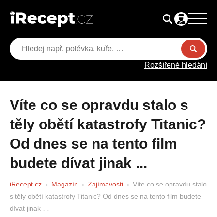
Rozšířené hledání
Víte co se opravdu stalo s
těly obětí katastrofy Titanic?
Od dnes se na tento film
budete dívat jinak ...
iRecept.cz
Magazín
Zajímavosti
Víte co se opravdu stalo
s těly obětí katastrofy Titanic? Od dnes se na tento film budete
dívat jinak …