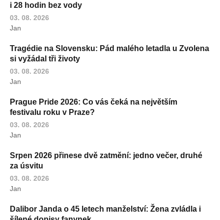
i 28 hodin bez vody
03. 08. 2026
Jan
Tragédie na Slovensku: Pád malého letadla u Zvolena
si vyžádal tři životy
03. 08. 2026
Jan
Prague Pride 2026: Co vás čeká na největším
festivalu roku v Praze?
03. 08. 2026
Jan
Srpen 2026 přinese dvě zatmění: jedno večer, druhé
za úsvitu
03. 08. 2026
Jan
Dalibor Janda o 45 letech manželství: Žena zvládla i
šílené dopisy fanynek