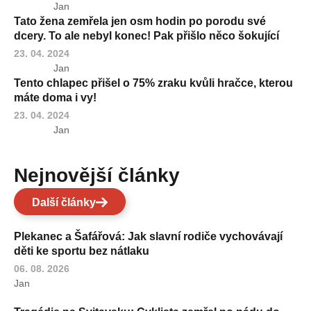
Jan
Tato žena zemřela jen osm hodin po porodu své
dcery. To ale nebyl konec! Pak přišlo něco šokující
23. 04. 2024
Jan
Tento chlapec přišel o 75% zraku kvůli hračce, kterou
máte doma i vy!
23. 04. 2024
Jan
Nejnovější články
Další články
Plekanec a Šafářová: Jak slavní rodiče vychovávají
děti ke sportu bez nátlaku
06. 08. 2026
Jan