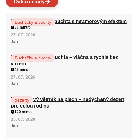
Další recepty
Vláčná olejová litá buchta s mramorovým efektem
Buchtičky a buchty
30 minut
27. 07. 2026
Jan
Hrnková maková buchta – vláčná a rychlá bez
Buchtičky a buchty
vážení
45 minut
27. 07. 2026
Jan
Karamelový větrník na plech – nadýchaný dezert
dezerty
pro celou rodinu
120 minut
25. 07. 2026
Jan