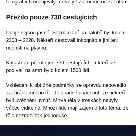
fotografiích neobjevily mrtvoly? Začněme od začátku.
Přežilo pouze 730 cestujících
Údaje nejsou jasné. Seznam lidí na palubě byl kolem
2208 – 2228. Někteří cestovali inkognito a jiní ani
nepřišli na plavbu.
Katastrofu přežilo jen 730 cestujících, ti kteří se
podívali na smrt bylo kolem 1500 lidí.
Vzhledem k obtížné podmínky se opravdu nepovedlo
zachránit mnoho těl. Je snadné uhádnout, že někteří
byli uvězněni uvnitř. Mrtvá těla v troskách nebyly
vůbec viditelné. Mnozí lidé mají zájem o toto téma, že
tělo nezmizí tak jednoduše.