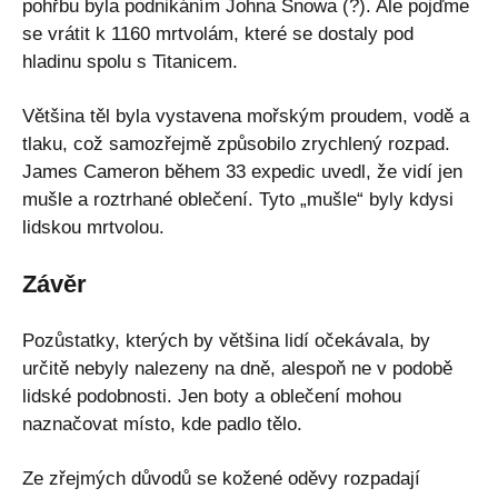
pohřbu byla podnikáním Johna Snowa (?). Ale pojďme
se vrátit k 1160 mrtvolám, které se dostaly pod
hladinu spolu s Titanicem.
Většina těl byla vystavena mořským proudem, vodě a
tlaku, což samozřejmě způsobilo zrychlený rozpad.
James Cameron během 33 expedic uvedl, že vidí jen
mušle a roztrhané oblečení. Tyto „mušle“ byly kdysi
lidskou mrtvolou.
Závěr
Pozůstatky, kterých by většina lidí očekávala, by
určitě nebyly nalezeny na dně, alespoň ne v podobě
lidské podobnosti. Jen boty a oblečení mohou
naznačovat místo, kde padlo tělo.
Ze zřejmých důvodů se kožené oděvy rozpadají