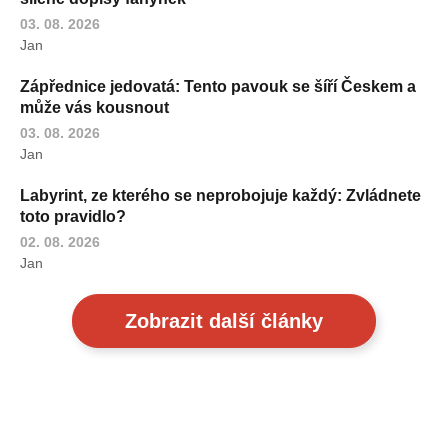
03. 08. 2026
Jan
Zápřednice jedovatá: Tento pavouk se šíří Českem a
může vás kousnout
03. 08. 2026
Jan
Labyrint, ze kterého se neprobojuje každý: Zvládnete
toto pravidlo?
02. 08. 2026
Jan
Zobrazit další články