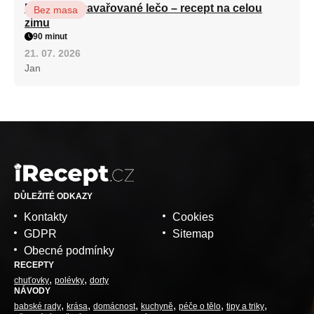
Babiččino zavařované lečo – recept na celou
Bez masa
zimu
90 minut
21. 07. 2026
Jan
DŮLEŽITÉ ODKAZY
Kontakty
Cookies
GDPR
Sitemap
Obecné podmínky
RECEPTY
chuťovky
polévky
dorty
NÁVODY
babské rady
krása
domácnost
kuchyně
péče o tělo
tipy a triky