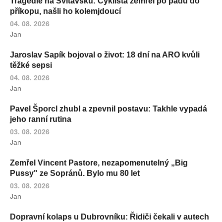
Tragédie na Svitavsku: Cyklista zemřel po pádu do
příkopu, našli ho kolemjdoucí
04. 08. 2026
Jan
Jaroslav Sapík bojoval o život: 18 dní na ARO kvůli
těžké sepsi
04. 08. 2026
Jan
Pavel Šporcl zhubl a zpevnil postavu: Takhle vypadá
jeho ranní rutina
03. 08. 2026
Jan
Zemřel Vincent Pastore, nezapomenutelný „Big
Pussy" ze Sopránů. Bylo mu 80 let
03. 08. 2026
Jan
Dopravní kolaps u Dubrovníku: Řidiči čekali v autech