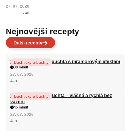
27. 07. 2026
Jan
Nejnovější recepty
Další recepty
Vláčná olejová litá buchta s mramorovým efektem
Buchtičky a buchty
30 minut
27. 07. 2026
Jan
Hrnková maková buchta – vláčná a rychlá bez
Buchtičky a buchty
vážení
45 minut
27. 07. 2026
Jan