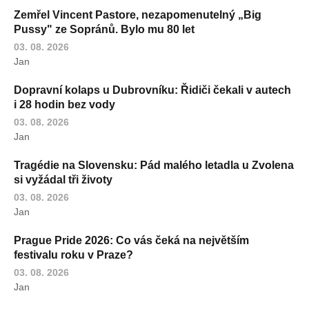
Zemřel Vincent Pastore, nezapomenutelný „Big
Pussy" ze Sopránů. Bylo mu 80 let
03. 08. 2026
Jan
Dopravní kolaps u Dubrovníku: Řidiči čekali v autech
i 28 hodin bez vody
03. 08. 2026
Jan
Tragédie na Slovensku: Pád malého letadla u Zvolena
si vyžádal tři životy
03. 08. 2026
Jan
Prague Pride 2026: Co vás čeká na největším
festivalu roku v Praze?
03. 08. 2026
Jan