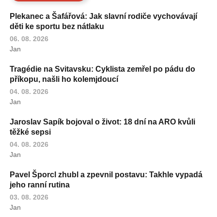
Plekanec a Šafářová: Jak slavní rodiče vychovávají
děti ke sportu bez nátlaku
06. 08. 2026
Jan
Tragédie na Svitavsku: Cyklista zemřel po pádu do
příkopu, našli ho kolemjdoucí
04. 08. 2026
Jan
Jaroslav Sapík bojoval o život: 18 dní na ARO kvůli
těžké sepsi
04. 08. 2026
Jan
Pavel Šporcl zhubl a zpevnil postavu: Takhle vypadá
jeho ranní rutina
03. 08. 2026
Jan