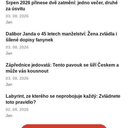
Srpen 2026 přinese dvě zatmění: jedno večer, druhé
za úsvitu
03. 08. 2026
Jan
Dalibor Janda o 45 letech manželství: Žena zvládla i
šílené dopisy fanynek
03. 08. 2026
Jan
Zápřednice jedovatá: Tento pavouk se šíří Českem a
může vás kousnout
03. 08. 2026
Jan
Labyrint, ze kterého se neprobojuje každý: Zvládnete
toto pravidlo?
02. 08. 2026
Jan