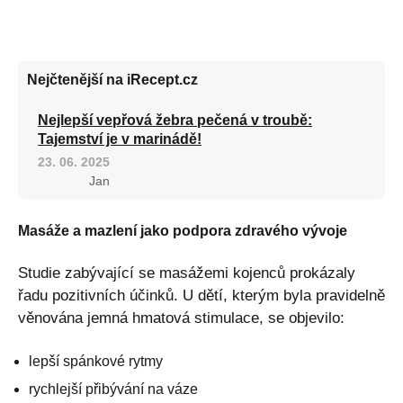
Nejčtenější na iRecept.cz
Nejlepší vepřová žebra pečená v troubě:
Tajemství je v marinádě!
23. 06. 2025
Jan
Masáže a mazlení jako podpora zdravého vývoje
Studie zabývající se masážemi kojenců prokázaly
řadu pozitivních účinků. U dětí, kterým byla pravidelně
věnována jemná hmatová stimulace, se objevilo:
lepší spánkové rytmy
rychlejší přibývání na váze