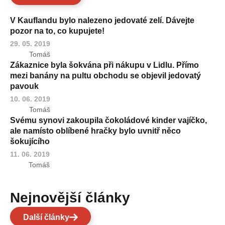
V Kauflandu bylo nalezeno jedovaté zelí. Dávejte
pozor na to, co kupujete!
29. 05. 2019
Tomáš
Zákaznice byla šokvána při nákupu v Lidlu. Přímo
mezi banány na pultu obchodu se objevil jedovatý
pavouk
10. 06. 2019
Tomáš
Svému synovi zakoupila čokoládové kinder vajíčko,
ale namísto oblíbené hračky bylo uvnitř něco
šokujícího
11. 06. 2019
Tomáš
Nejnovější články
Další články