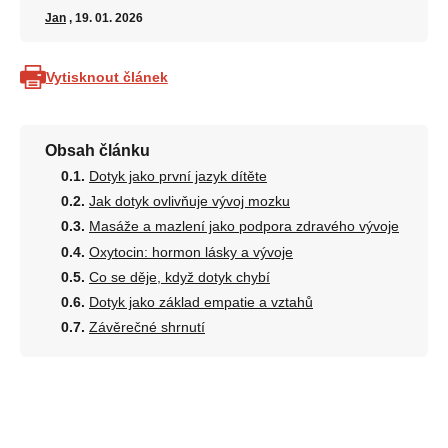
Jan
, 19. 01. 2026
Vytisknout článek
Obsah článku
Dotyk jako první jazyk dítěte
Jak dotyk ovlivňuje vývoj mozku
Masáže a mazlení jako podpora zdravého vývoje
Oxytocin: hormon lásky a vývoje
Co se děje, když dotyk chybí
Dotyk jako základ empatie a vztahů
Závěrečné shrnutí