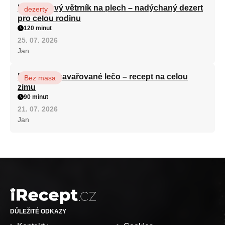
Karamelový větrník na plech – nadýchaný dezert
dezerty
pro celou rodinu
120 minut
25. 07. 2026
Jan
Babiččino zavařované lečo – recept na celou
Bez masa
zimu
90 minut
21. 07. 2026
Jan
DŮLEŽITÉ ODKAZY