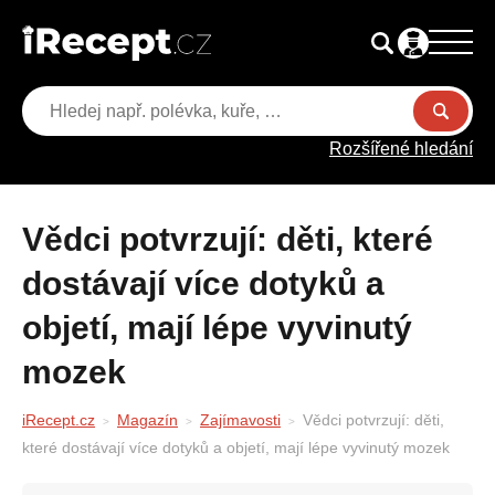
Rozšířené hledání
Vědci potvrzují: děti, které
dostávají více dotyků a
objetí, mají lépe vyvinutý
mozek
iRecept.cz
Magazín
Zajímavosti
Vědci potvrzují: děti,
které dostávají více dotyků a objetí, mají lépe vyvinutý mozek