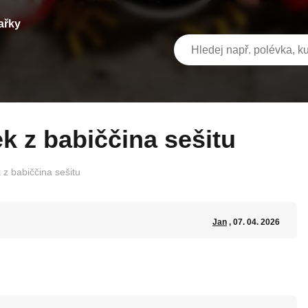
ařky
k z babiččina sešitu
z babiččina sešitu
Jan
, 07. 04. 2026