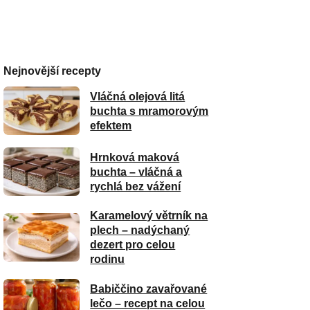
Nejnovější recepty
Vláčná olejová litá
buchta s mramorovým
efektem
Hrnková maková
buchta – vláčná a
rychlá bez vážení
Karamelový větrník na
plech – nadýchaný
dezert pro celou
rodinu
Babiččino zavařované
lečo – recept na celou