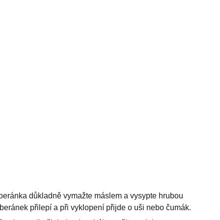
 beránka důkladně vymažte máslem a vysypte hrubou
eránek přilepí a při vyklopení přijde o uši nebo čumák.