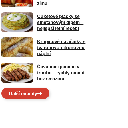
zimu
Cuketové placky se
smetanovým dipem –
nejlepší letní recept
Krupicové palačinky s
tvarohovo-citronovou
náplní
Čevabčiči pečené v
troubě – rychlý recept
bez smažení
Další recepty