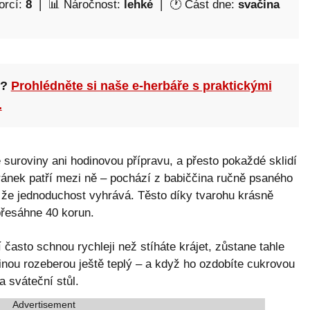
orcí:
8
| 📊 Náročnost:
lehké
| 🕐 Část dne:
svačina
n?
Prohlédněte si naše e-herbáře s praktickými
.
té suroviny ani hodinovou přípravu, a přesto pokaždé sklidí
eránek patří mezi ně – pochází z babiččina ručně psaného
 že jednoduchost vyhrává. Těsto díky tvarohu krásně
přesáhne 40 korun.
často schnou rychleji než stíháte krájet, zůstane tahle
inou rozeberou ještě teplý – a když ho ozdobíte cukrovou
 sváteční stůl.
Advertisement