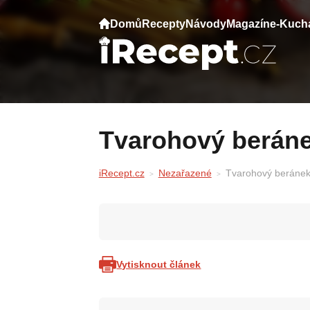
Domů
Recepty
Návody
Magazín
e-Kuch
Tvarohový beráne
iRecept.cz
Nezařazené
Tvarohový beránek 
Vytisknout článek