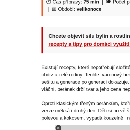
⏱ Čas přípravy:
75 min
| 🍽 Počet p
| 📅 Období:
velikonoce
Chcete objevit sílu bylin a rostli
recepty a tipy pro domácí využití
Existují recepty, které nepotřebují složi
obdiv u celé rodiny. Tenhle tvarohový b
sešitu a generace po generaci dokazuje,
vláční, beránek drží tvar a jeho cena ne
Oproti klasickým třeným beránkům, kteří 
verze měkká i druhý den. Děti si ho větš
polevou a kokosem, vypadá kouzelně i na