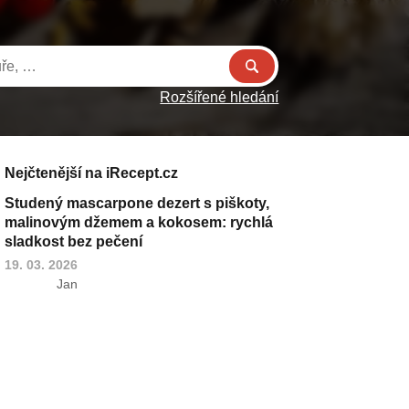
Rozšířené hledání
Nejčtenější na iRecept.cz
Studený mascarpone dezert s piškoty,
malinovým džemem a kokosem: rychlá
sladkost bez pečení
19. 03. 2026
Jan