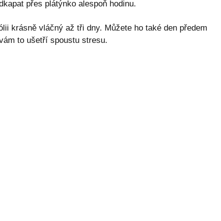
dkapat přes plátýnko alespoň hodinu.
lii krásně vláčný až tři dny. Můžete ho také den předem
vám to ušetří spoustu stresu.