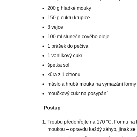
200 g hladké mouky
150 g cukru krupice
3 vejce
100 ml slunečnicového oleje
1 prášek do pečiva
1 vanilkový cukr
špetka soli
kůra z 1 citronu
máslo a hrubá mouka na vymazání formy
moučkový cukr na posypání
Postup
Troubu předehřejte na 170 °C. Formu na
moukou – opravdu každý záhyb, jinak se b