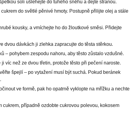
 špetkou soli ušlehejte do tuhého sněhu a dejte stranou.
cukrem do světlé pěnivé hmoty. Postupně přilijte olej a stále
hrubé kousky, a vmíchejte ho do žloutkové směsi. Přidejte
 dvou dávkách ji zlehka zapracujte do těsta stěrkou.
ílků – pohybem zespodu nahoru, aby těsto zůstalo vzdušné.
ji víc než ze dvou třetin, protože těsto při pečení naroste.
věřte špejlí – po vytažení musí být suchá. Pokud beránek
.
činout ve formě, pak ho opatrně vyklopte na mřížku a nechte
 cukrem, případně ozdobte cukrovou polevou, kokosem