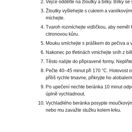
Vejce oddělte na žloutky a bílky. Bílky se
Žloutky vyšlehejte s cukrem a vanilkovým 
míchejte.
Tvaroh rozmíchejte vidličkou, aby neměl 
citronovou kůru.
Mouku smíchejte s práškem do pečiva a ve
Nakonec po třetinách vmíchejte sníh z b
Těsto nalijte do připravené formy. Neplňte 
Pečte 40–45 minut při 170 °C. Hotovost o
příliš rychle tmavne, přikryjte ho alobalem
Po upečení nechte beránka 10 minut odpo
úplně vychladnout.
Vychladlého beránka posypte moučkovým
nebo mu zavažte stužku kolem krku.