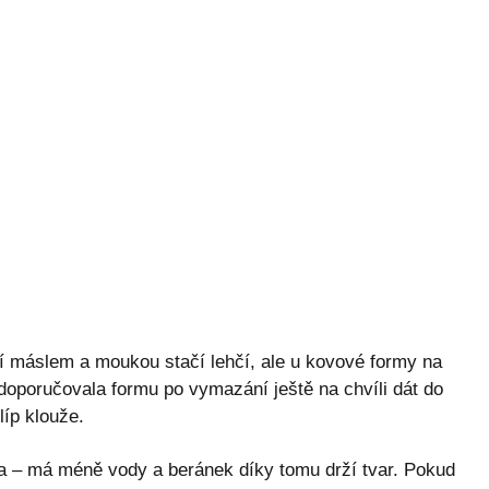
 máslem a moukou stačí lehčí, ale u kovové formy na
doporučovala formu po vymazání ještě na chvíli dát do
íp klouže.
ka – má méně vody a beránek díky tomu drží tvar. Pokud