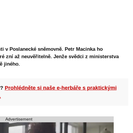
sti v Poslanecké sněmovně. Petr Macinka ho
é zní až neuvěřitelně. Jenže svědci z ministerstva
ě jiného.
n?
Prohlédněte si naše e-herbáře s praktickými
.
Advertisement