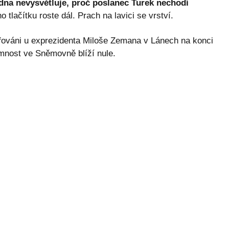
edna nevysvětluje, proč poslanec Turek nechodí
 tlačítku roste dál. Prach na lavici se vrství.
afováni u exprezidenta Miloše Zemana v Lánech na konci
mnost ve Sněmovně blíží nule.