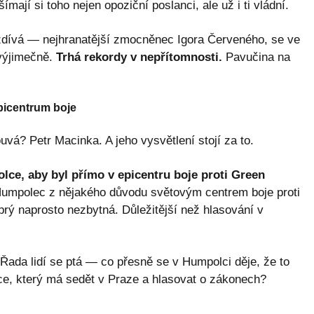
ají si toho nejen opoziční poslanci, ale už i ti vládní.
ezdívá — nejhranatější zmocněnec Igora Červeného, se ve
 výjimečně.
Trhá rekordy v nepřítomnosti.
Pavučina na
picentrum boje
á? Petr Macinka. A jeho vysvětlení stojí za to.
lce, aby byl přímo v epicentru boje proti Green
 Humpolec z nějakého důvodu světovým centrem boje proti
prý naprosto nezbytná. Důležitější než hlasování v
 Řada lidí se ptá — co přesně se v Humpolci děje, že to
ce, který má sedět v Praze a hlasovat o zákonech?