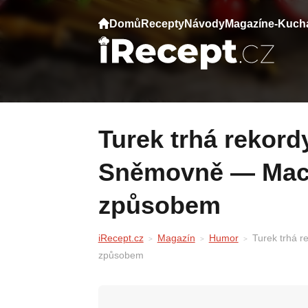
Domů
Recepty
Návody
Magazín
e-Kuch
Turek trhá rekordy v nepřítomnosti ve
Sněmovně — Macin
způsobem
iRecept.cz
Magazín
Humor
Turek trhá r
způsobem