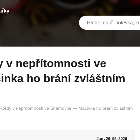
ařky
ka ho brání zvláštním
ekordy v nepřítomnosti ve Sněmovně — Macinka ho brání zvláštním
Jan
, 26. 05. 2026