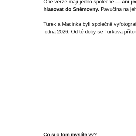
Obě verze mají jedno společné —
ani j
hlasovat do Sněmovny.
Pavučina na jeho
Turek a Macinka byli společně vyfotogr
ledna 2026. Od té doby se Turkova příto
Co si o tom myslíte vy?