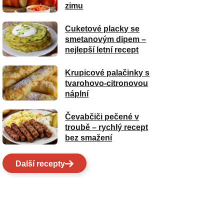
zimu
Cuketové placky se
smetanovým dipem –
nejlepší letní recept
Krupicové palačinky s
tvarohovo-citronovou
náplní
Čevabčiči pečené v
troubě – rychlý recept
bez smažení
Další recepty