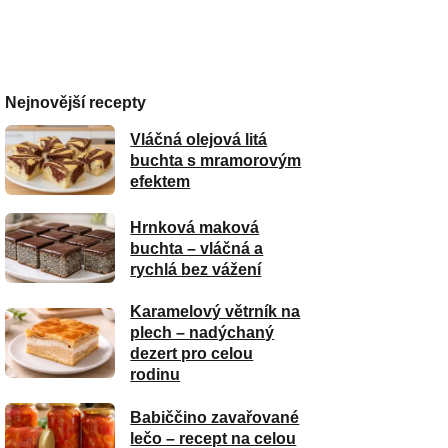
Nejnovější recepty
Vláčná olejová litá
buchta s mramorovým
efektem
Hrnková maková
buchta – vláčná a
rychlá bez vážení
Karamelový větrník na
plech – nadýchaný
dezert pro celou
rodinu
Babiččino zavařované
lečo – recept na celou