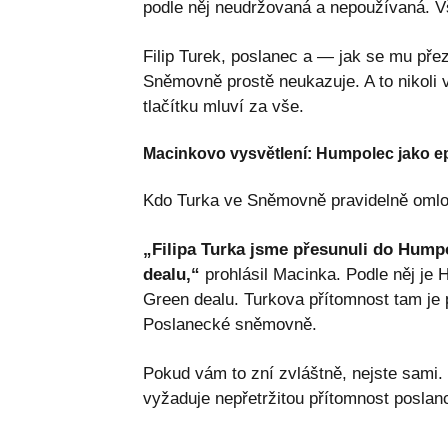
podle něj neudržovaná a nepoužívaná. Vším
Filip Turek, poslanec a — jak se mu př
Sněmovně prostě neukazuje. A to nikoli
tlačítku mluví za vše.
Macinkovo vysvětlení: Humpolec jako e
Kdo Turka ve Sněmovně pravidelně omlouv
„Filipa Turka jsme přesunuli do Humpo
dealu,“
prohlásil Macinka. Podle něj je
Green dealu. Turkova přítomnost tam je 
Poslanecké sněmovně.
Pokud vám to zní zvláštně, nejste sami.
vyžaduje nepřetržitou přítomnost poslan