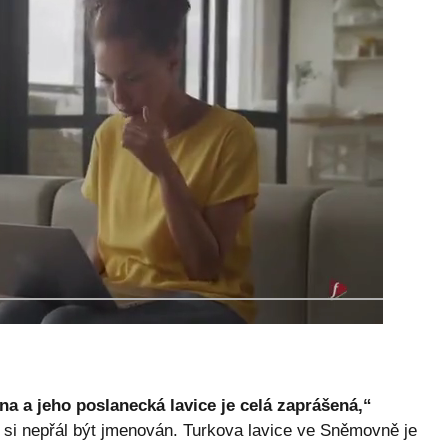
na a jeho poslanecká lavice je celá zaprášená,“
ý si nepřál být jmenován. Turkova lavice ve Sněmovně je