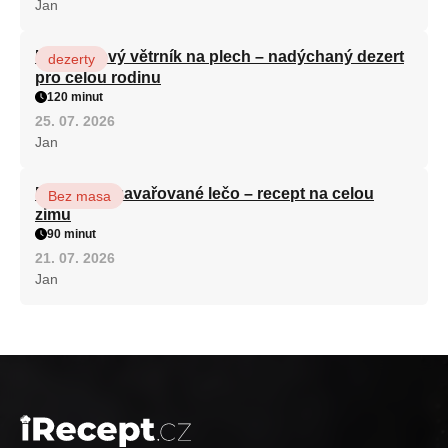
Jan
Karamelový větrník na plech – nadýchaný dezert
dezerty
pro celou rodinu
120 minut
25. 07. 2026
Jan
Babiččino zavařované lečo – recept na celou
Bez masa
zimu
90 minut
21. 07. 2026
Jan