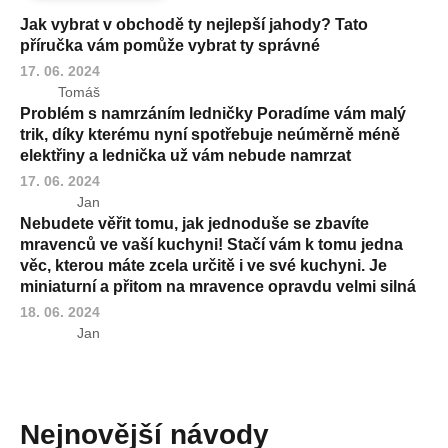
Jak vybrat v obchodě ty nejlepší jahody? Tato
příručka vám pomůže vybrat ty správné
17. 06. 2024
Tomáš
Problém s namrzáním ledničky Poradíme vám malý
trik, díky kterému nyní spotřebuje neúměrně méně
elektřiny a lednička už vám nebude namrzat
17. 06. 2024
Jan
Nebudete věřit tomu, jak jednoduše se zbavíte
mravenců ve vaší kuchyni! Stačí vám k tomu jedna
věc, kterou máte zcela určitě i ve své kuchyni. Je
miniaturní a přitom na mravence opravdu velmi silná
18. 06. 2024
Jan
Nejnovější návody