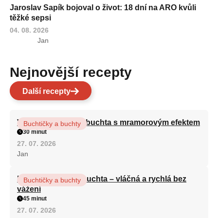
Jaroslav Sapík bojoval o život: 18 dní na ARO kvůli
těžké sepsi
04. 08. 2026
Jan
Nejnovější recepty
Další recepty
Vláčná olejová litá buchta s mramorovým efektem
Buchtičky a buchty
30 minut
27. 07. 2026
Jan
Hrnková maková buchta – vláčná a rychlá bez
Buchtičky a buchty
vážení
45 minut
27. 07. 2026