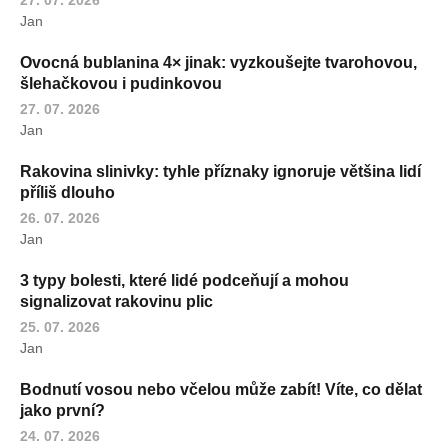
Jan
Ovocná bublanina 4× jinak: vyzkoušejte tvarohovou,
šlehačkovou i pudinkovou
27. 07. 2026
Jan
Rakovina slinivky: tyhle příznaky ignoruje většina lidí
příliš dlouho
26. 07. 2026
Jan
3 typy bolesti, které lidé podceňují a mohou
signalizovat rakovinu plic
25. 07. 2026
Jan
Bodnutí vosou nebo včelou může zabít! Víte, co dělat
jako první?
24. 07. 2026