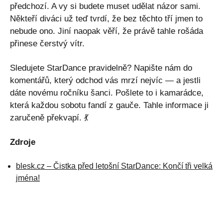
předchozí. A vy si budete muset udělat názor sami.
Někteří diváci už teď tvrdí, že bez těchto tří jmen to
nebude ono. Jiní naopak věří, že právě tahle rošáda
přinese čerstvý vítr.
Sledujete StarDance pravidelně? Napište nám do
komentářů, který odchod vás mrzí nejvíc — a jestli
dáte novému ročníku šanci. Pošlete to i kamarádce,
která každou sobotu fandí z gauče. Tahle informace ji
zaručeně překvapí. 💃
Zdroje
blesk.cz – Čistka před letošní StarDance: Končí tři velká
jména!