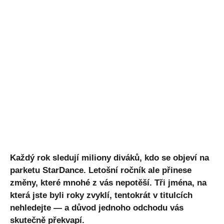
Každý rok sledují miliony diváků, kdo se objeví na
parketu StarDance. Letošní ročník ale přinese
změny, které mnohé z vás nepotěší. Tři jména, na
která jste byli roky zvyklí, tentokrát v titulcích
nehledejte — a důvod jednoho odchodu vás
skutečně překvapí.