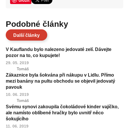
Podobné články
Další články
V Kauflandu bylo nalezeno jedovaté zelí. Dávejte
pozor na to, co kupujete!
29. 05. 2019
Tomáš
Zákaznice byla šokvána při nákupu v Lidlu. Přímo
mezi banány na pultu obchodu se objevil jedovatý
pavouk
10. 06. 2019
Tomáš
Svému synovi zakoupila čokoládové kinder vajíčko,
ale namísto oblíbené hračky bylo uvnitř něco
šokujícího
11. 06. 2019