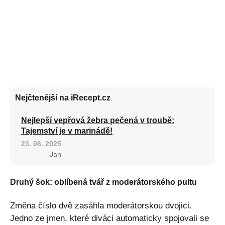
Nejčtenější na iRecept.cz
Nejlepší vepřová žebra pečená v troubě:
Tajemství je v marinádě!
23. 06. 2025
Jan
Druhý šok: oblíbená tvář z moderátorského pultu
Změna číslo dvě zasáhla moderátorskou dvojici.
Jedno ze jmen, které diváci automaticky spojovali se