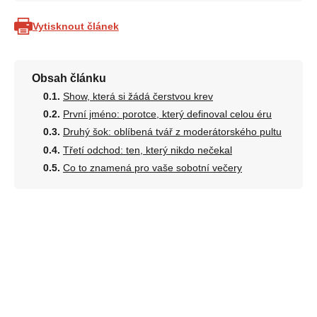
Vytisknout článek
Obsah článku
Show, která si žádá čerstvou krev
První jméno: porotce, který definoval celou éru
Druhý šok: oblíbená tvář z moderátorského pultu
Třetí odchod: ten, který nikdo nečekal
Co to znamená pro vaše sobotní večery