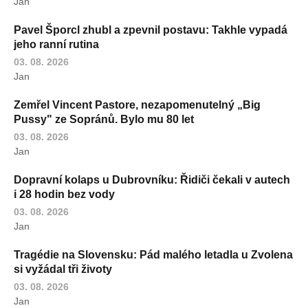
Jan
Pavel Šporcl zhubl a zpevnil postavu: Takhle vypadá
jeho ranní rutina
03. 08. 2026
Jan
Zemřel Vincent Pastore, nezapomenutelný „Big
Pussy" ze Sopránů. Bylo mu 80 let
03. 08. 2026
Jan
Dopravní kolaps u Dubrovníku: Řidiči čekali v autech
i 28 hodin bez vody
03. 08. 2026
Jan
Tragédie na Slovensku: Pád malého letadla u Zvolena
si vyžádal tři životy
03. 08. 2026
Jan