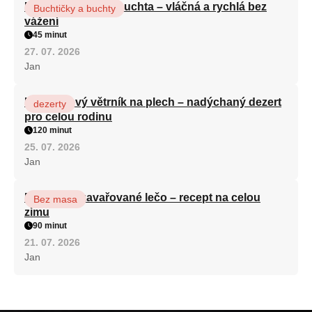
Hrnková maková buchta – vláčná a rychlá bez
Buchtičky a buchty
vážení
45 minut
27. 07. 2026
Jan
Karamelový větrník na plech – nadýchaný dezert
dezerty
pro celou rodinu
120 minut
25. 07. 2026
Jan
Babiččino zavařované lečo – recept na celou
Bez masa
zimu
90 minut
21. 07. 2026
Jan