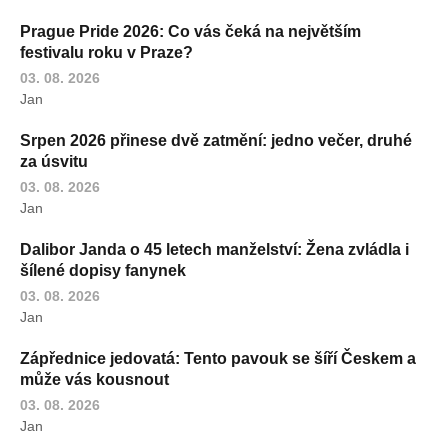
Prague Pride 2026: Co vás čeká na největším
festivalu roku v Praze?
03. 08. 2026
Jan
Srpen 2026 přinese dvě zatmění: jedno večer, druhé
za úsvitu
03. 08. 2026
Jan
Dalibor Janda o 45 letech manželství: Žena zvládla i
šílené dopisy fanynek
03. 08. 2026
Jan
Zápřednice jedovatá: Tento pavouk se šíří Českem a
může vás kousnout
03. 08. 2026
Jan