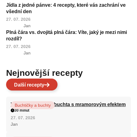
Jídla z jedné pánve: 4 recepty, které vás zachrání ve
všední den
27. 07. 2026
Jan
Plná čára vs. dvojitá plná čára: Víte, jaký je mezi nimi
rozdíl?
27. 07. 2026
Jan
Nejnovější recepty
Další recepty
Vláčná olejová litá buchta s mramorovým efektem
Buchtičky a buchty
30 minut
27. 07. 2026
Jan