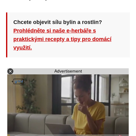
Chcete objevit sílu bylin a rostlin?
Prohlédněte si naše e-herbáře s
praktickými recepty a tipy pro domácí
využití.
Advertisement