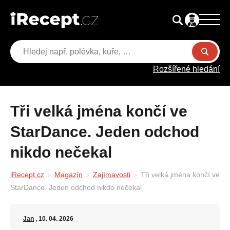
Rozšířené hledání
Tři velká jména končí ve
StarDance. Jeden odchod
nikdo nečekal
iRecept.cz
Magazín
Zajímavosti
Tři velká jména končí ve
StarDance. Jeden odchod nikdo nečekal
Jan
, 10. 04. 2026