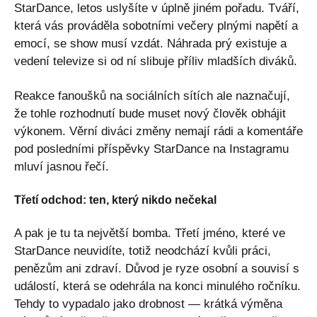
StarDance, letos uslyšíte v úplně jiném pořadu. Tváří,
která vás prováděla sobotními večery plnými napětí a
emocí, se show musí vzdát. Náhrada prý existuje a
vedení televize si od ní slibuje příliv mladších diváků.
Reakce fanoušků na sociálních sítích ale naznačují,
že tohle rozhodnutí bude muset nový člověk obhájit
výkonem. Věrní diváci změny nemají rádi a komentáře
pod posledními příspěvky StarDance na Instagramu
mluví jasnou řečí.
Třetí odchod: ten, který nikdo nečekal
A pak je tu ta největší bomba. Třetí jméno, které ve
StarDance neuvidíte, totiž neodchází kvůli práci,
penězům ani zdraví. Důvod je ryze osobní a souvisí s
událostí, která se odehrála na konci minulého ročníku.
Tehdy to vypadalo jako drobnost — krátká výměna