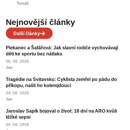
Tomáš
Nejnovější články
Další články
Plekanec a Šafářová: Jak slavní rodiče vychovávají
děti ke sportu bez nátlaku
06. 08. 2026
Jan
Tragédie na Svitavsku: Cyklista zemřel po pádu do
příkopu, našli ho kolemjdoucí
04. 08. 2026
Jan
Jaroslav Sapík bojoval o život: 18 dní na ARO kvůli
těžké sepsi
04. 08. 2026