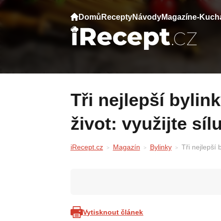
Domů
Recepty
Návody
Magazín
e-Kuch
Tři nejlepší bylinky pro dlouhý a zdravý
život: využijte síl
iRecept.cz
Magazín
Bylinky
Tři nejlepší 
Vytisknout článek