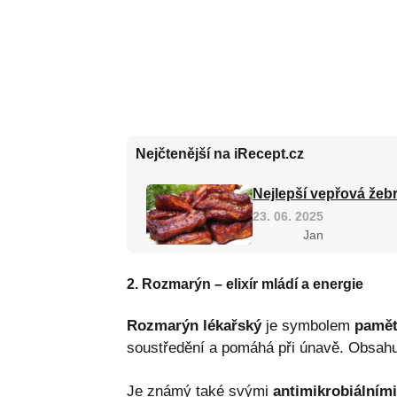
Nejčtenější na iRecept.cz
Nejlepší vepřová žebr
23. 06. 2025
Jan
2. Rozmarýn – elixír mládí a energie
Rozmarýn lékařský
je symbolem
paměti
soustředění a pomáhá při únavě. Obsahuj
Je známý také svými
antimikrobiálními