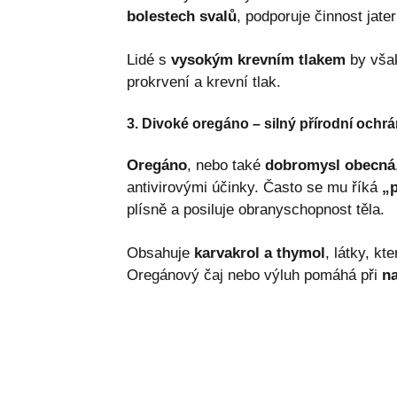
bolestech svalů
, podporuje činnost jater 
Lidé s
vysokým krevním tlakem
by však
prokrvení a krevní tlak.
3. Divoké oregáno – silný přírodní ochr
Oregáno
, nebo také
dobromysl obecná
antivirovými účinky. Často se mu říká
„p
plísně a posiluje obranyschopnost těla.
Obsahuje
karvakrol a thymol
, látky, kt
Oregánový čaj nebo výluh pomáhá při
na