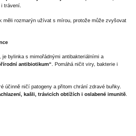
i trávení.
 měli rozmarýn užívat s mírou, protože může zvyšovat
ánce
, je bylinka s mimořádnými antibakteriálními a
řírodní antibiotikum“
. Pomáhá ničit viry, bakterie i
eré účinně ničí patogeny a přitom chrání zdravé buňky.
chlazení, kašli, trávicích obtížích i oslabené imunitě
.