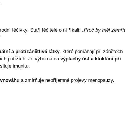
.
odní léčivky. Staří léčitelé o ní říkali:
„Proč by měl zemřít
“
iální a protizánětlivé látky
, které pomáhají při zánětech
cích potížích. Je výborná na
výplachy úst a kloktání při
siluje imunitu.
ovnováhu
a zmírňuje nepříjemné projevy menopauzy.