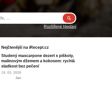
Rozšířené hledání
Nejčtenější na iRecept.cz
Studený mascarpone dezert s piškoty,
malinovým džemem a kokosem: rychlá
sladkost bez pečení
19. 03. 2026
Jan