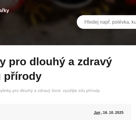
ařky
u přírody
bylinky pro dlouhý a zdravý život: využijte sílu přírody
Jan
, 16. 10. 2025