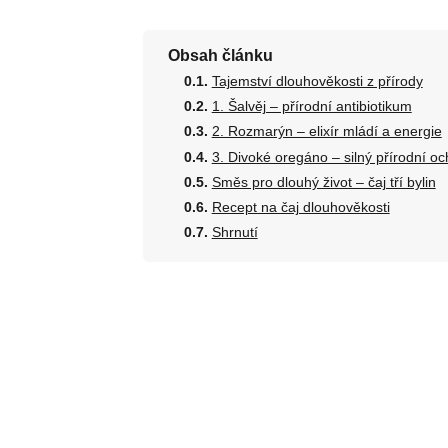
Obsah článku
Tajemství dlouhověkosti z přírody
1. Šalvěj – přírodní antibiotikum
2. Rozmarýn – elixír mládí a energie
3. Divoké oregáno – silný přírodní o
Směs pro dlouhý život – čaj tří bylin
Recept na čaj dlouhověkosti
Shrnutí