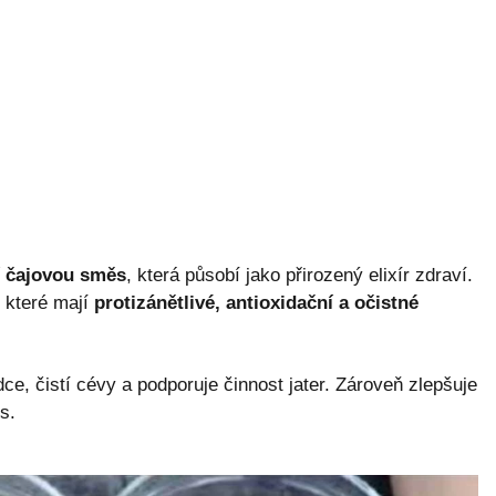
í čajovou směs
, která působí jako přirozený elixír zdraví.
, které mají
protizánětlivé, antioxidační a očistné
ce, čistí cévy a podporuje činnost jater. Zároveň zlepšuje
s.