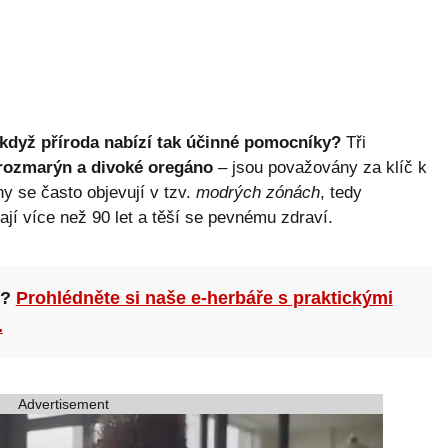
 když příroda nabízí tak účinné pomocníky?
Tři
 rozmarýn a divoké oregáno
– jsou považovány za klíč k
iny se často objevují v tzv.
modrých zónách
, tedy
ají více než 90 let a těší se pevnému zdraví.
n?
Prohlédněte si naše e-herbáře s praktickými
.
Advertisement