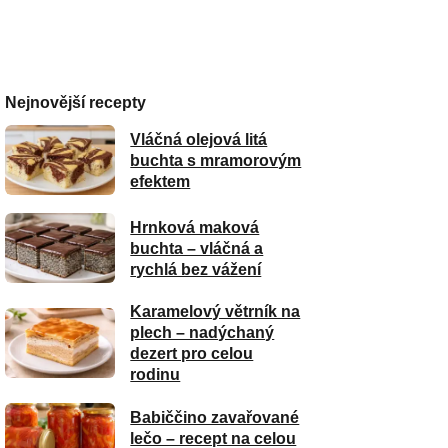
Nejnovější recepty
Vláčná olejová litá
buchta s mramorovým
efektem
Hrnková maková
buchta – vláčná a
rychlá bez vážení
Karamelový větrník na
plech – nadýchaný
dezert pro celou
rodinu
Babiččino zavařované
lečo – recept na celou