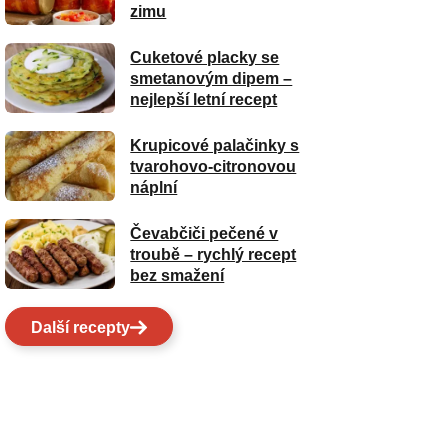
zimu
Cuketové placky se
smetanovým dipem –
nejlepší letní recept
Krupicové palačinky s
tvarohovo-citronovou
náplní
Čevabčiči pečené v
troubě – rychlý recept
bez smažení
Další recepty