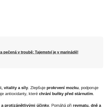
a pečená v troubě: Tajemství je v marinádě!
, vitality a síly
. Zlepšuje
prokrvení mozku
, podporuje
e antioxidanty, které
chrání buňky před stárnutím
.
 a protizánětlivými účinky
. Pomáhá při
revmatu, dně a