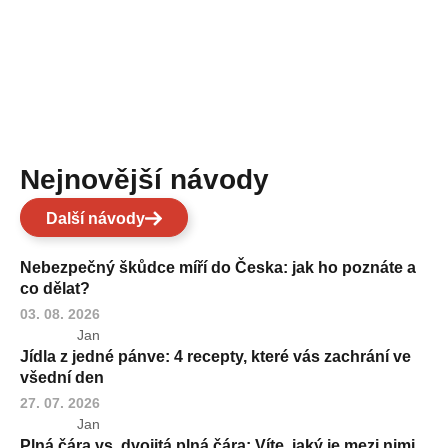
Nejnovější návody
Další návody
Nebezpečný škůdce míří do Česka: jak ho poznáte a
co dělat?
03. 08. 2026
Jan
Jídla z jedné pánve: 4 recepty, které vás zachrání ve
všední den
27. 07. 2026
Jan
Plná čára vs. dvojitá plná čára: Víte, jaký je mezi nimi