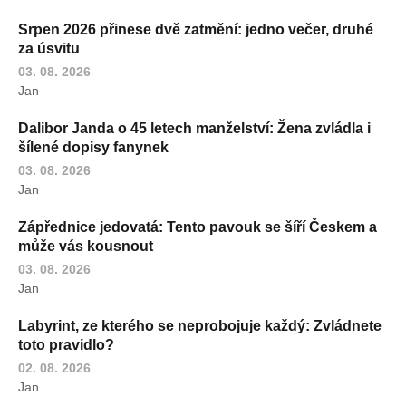
Srpen 2026 přinese dvě zatmění: jedno večer, druhé
za úsvitu
03. 08. 2026
Jan
Dalibor Janda o 45 letech manželství: Žena zvládla i
šílené dopisy fanynek
03. 08. 2026
Jan
Zápřednice jedovatá: Tento pavouk se šíří Českem a
může vás kousnout
03. 08. 2026
Jan
Labyrint, ze kterého se neprobojuje každý: Zvládnete
toto pravidlo?
02. 08. 2026
Jan