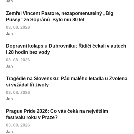
Jan
Zemřel Vincent Pastore, nezapomenutelný „Big
Pussy" ze Sopránů. Bylo mu 80 let
03. 08. 2026
Jan
Dopravní kolaps u Dubrovníku: Řidiči čekali v autech
i 28 hodin bez vody
03. 08. 2026
Jan
Tragédie na Slovensku: Pád malého letadla u Zvolena
si vyžádal tři životy
03. 08. 2026
Jan
Prague Pride 2026: Co vás čeká na největším
festivalu roku v Praze?
03. 08. 2026
Jan