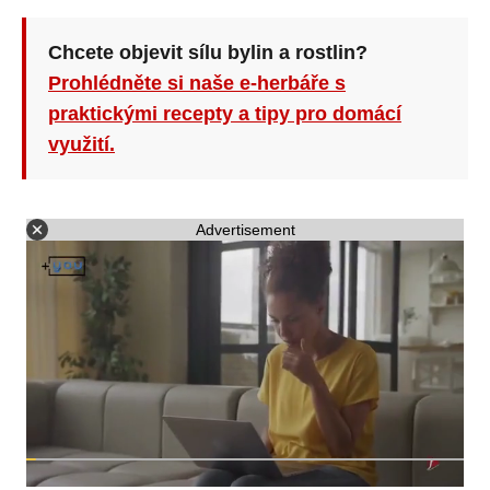
Chcete objevit sílu bylin a rostlin?
Prohlédněte si naše e-herbáře s
praktickými recepty a tipy pro domácí
využití.
Advertisement