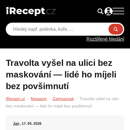
Rozšířené hledání
Travolta vyšel na ulici bez
maskování — lidé ho míjeli
bez povšimnutí
iRecept.cz
Magazín
Zajímavosti
Travolta vyšel na ulici
bez maskování — lidé ho míjeli bez povšimnutí
Jan
, 17. 05. 2026