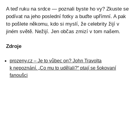
A teď ruku na srdce — poznali byste ho vy? Zkuste se
podívat na jeho poslední fotky a buďte upřímní. A pak
to pošlete někomu, kdo si myslí, že celebrity žijí v
jiném světě. Nežijí. Jen občas zmizí v tom našem.
Zdroje
prozeny.cz – Je to vůbec on? John Travolta
k nepoznání. „Co mu to udělali?“ ptají se šokovaní
fanoušci