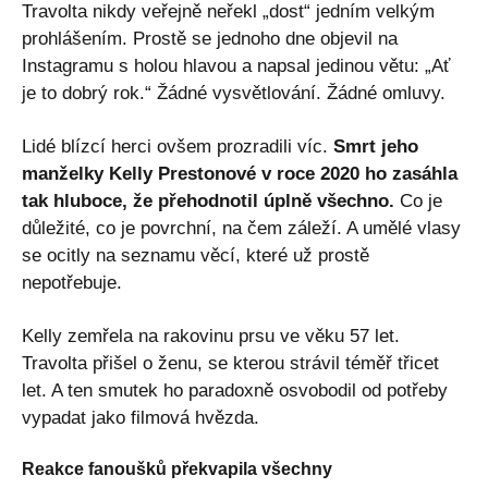
Travolta nikdy veřejně neřekl „dost“ jedním velkým
prohlášením. Prostě se jednoho dne objevil na
Instagramu s holou hlavou a napsal jedinou větu: „Ať
je to dobrý rok.“ Žádné vysvětlování. Žádné omluvy.
Lidé blízcí herci ovšem prozradili víc.
Smrt jeho
manželky Kelly Prestonové v roce 2020 ho zasáhla
tak hluboce, že přehodnotil úplně všechno.
Co je
důležité, co je povrchní, na čem záleží. A umělé vlasy
se ocitly na seznamu věcí, které už prostě
nepotřebuje.
Kelly zemřela na rakovinu prsu ve věku 57 let.
Travolta přišel o ženu, se kterou strávil téměř třicet
let. A ten smutek ho paradoxně osvobodil od potřeby
vypadat jako filmová hvězda.
Reakce fanoušků překvapila všechny