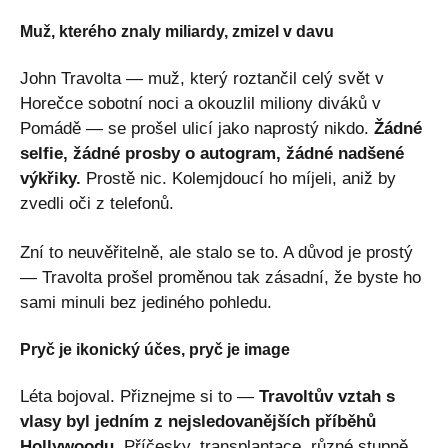
Muž, kterého znaly miliardy, zmizel v davu
John Travolta — muž, který roztančil celý svět v
Horečce sobotní noci a okouzlil miliony diváků v
Pomádě — se prošel ulicí jako naprostý nikdo.
Žádné
selfie, žádné prosby o autogram, žádné nadšené
výkřiky.
Prostě nic. Kolemjdoucí ho míjeli, aniž by
zvedli oči z telefonů.
Zní to neuvěřitelně, ale stalo se to. A důvod je prostý
— Travolta prošel proměnou tak zásadní, že byste ho
sami minuli bez jediného pohledu.
Pryč je ikonický účes, pryč je image
Léta bojoval. Přiznejme si to —
Travoltův vztah s
vlasy byl jedním z nejsledovanějších příběhů
Hollywoodu.
Příčesky, transplantace, různé stupně