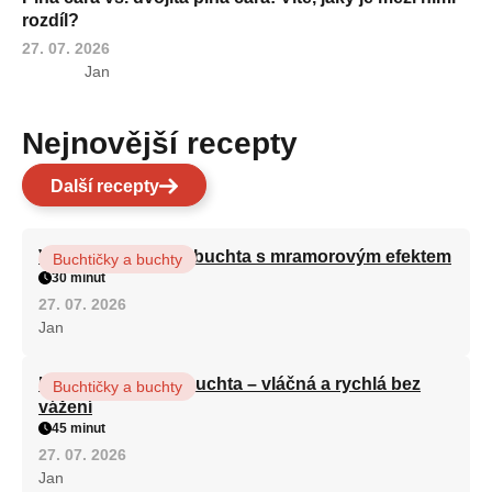
rozdíl?
27. 07. 2026
Jan
Nejnovější recepty
Další recepty
Vláčná olejová litá buchta s mramorovým efektem
Buchtičky a buchty
30 minut
27. 07. 2026
Jan
Hrnková maková buchta – vláčná a rychlá bez
Buchtičky a buchty
vážení
45 minut
27. 07. 2026
Jan