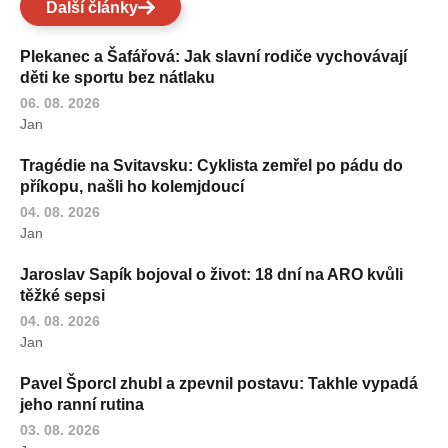
Další články
Plekanec a Šafářová: Jak slavní rodiče vychovávají
děti ke sportu bez nátlaku
06. 08. 2026
Jan
Tragédie na Svitavsku: Cyklista zemřel po pádu do
příkopu, našli ho kolemjdoucí
04. 08. 2026
Jan
Jaroslav Sapík bojoval o život: 18 dní na ARO kvůli
těžké sepsi
04. 08. 2026
Jan
Pavel Šporcl zhubl a zpevnil postavu: Takhle vypadá
jeho ranní rutina
03. 08. 2026