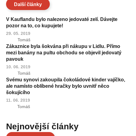
Další články
V Kauflandu bylo nalezeno jedovaté zelí. Dávejte
pozor na to, co kupujete!
29. 05. 2019
Tomáš
Zákaznice byla šokvána při nákupu v Lidlu. Přímo
mezi banány na pultu obchodu se objevil jedovatý
pavouk
10. 06. 2019
Tomáš
Svému synovi zakoupila čokoládové kinder vajíčko,
ale namísto oblíbené hračky bylo uvnitř něco
šokujícího
11. 06. 2019
Tomáš
Nejnovější články