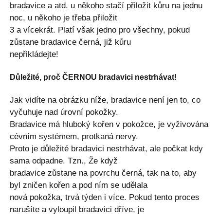
bradavice a atd. u někoho stačí přiložit kůru na jednu
noc, u někoho je třeba přiložit
3 a vícekrát. Platí však jedno pro všechny, pokud
zůstane bradavice černá, již kůru
nepřikládejte!
Důležité, proč ČERNOU bradavici nestrhávat!
Jak vidíte na obrázku níže, bradavice není jen to, co
vyčuhuje nad úrovní pokožky.
Bradavice má hluboký kořen v pokožce, je vyživována
cévním systémem, protkaná nervy.
Proto je důležité bradavici nestrhávat, ale počkat kdy
sama odpadne. Tzn., Že když
bradavice zůstane na povrchu černá, tak na to, aby
byl zničen kořen a pod ním se udělala
nová pokožka, trvá týden i více. Pokud tento proces
narušíte a vyloupil bradavici dříve, je