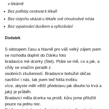
v lékárně
Bez potřeby cestovat k lékaři
Bez ostychu ukázat u lékaře své choulostivé místa
Bez vypalování dusíkem a vyřezávání
Dodatek
S odstupem času a hlavně pro váš velký zájem jsem
se rozhodla doplnit do článku foto
bradavice mé dcerky (5let). Ptáte se mě, co a jak, a
vždy se snažím poradit z
osobních zkušeností. Bradavice bohužel občas
navštíví i nás, tak jsem teď fotila trošku
více, abyste měli větší představu jak dlouho to trvá a
jaký je průběh.
Bradavici měla dcerka na prstě, kůru jsme přiložili
pouze na jednu noc.