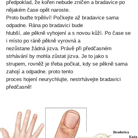
předpoklad, že kořen nebude zničen a bradavice po
nějakém čase opět naroste.
Proto buďte trpěliví! Počkejte až bradavice sama
odpadne. Rána po bradavici bude
hlubší, ale pěkně vyhojení a s novou kůží. Po čase se
i místo po ráně pěkně vyrovná a
nezůstane žádná jizva. Právě při předčasném
strhávání by mohla zůstat jizva. Je to jako s
strupem, rovněž je třeba počkat, kdy se pěkně sama
zahojí a odpadne. proto tento
proces hojení neurychlujte, nestrhávejte bradavici
předčasně!