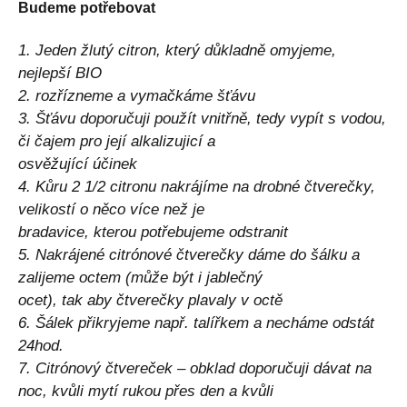
Budeme potřebovat
1. Jeden žlutý citron, který důkladně omyjeme,
nejlepší BIO
2. rozřízneme a vymačkáme šťávu
3. Šťávu doporučuji použít vnitřně, tedy vypít s vodou,
či čajem pro její alkalizujicí a
osvěžující účinek
4. Kůru 2 1/2 citronu nakrájíme na drobné čtverečky,
velikostí o něco více než je
bradavice, kterou potřebujeme odstranit
5. Nakrájené citrónové čtverečky dáme do šálku a
zalijeme octem (může být i jablečný
ocet), tak aby čtverečky plavaly v octě
6. Šálek přikryjeme např. talířkem a necháme odstát
24hod.
7. Citrónový čtvereček – obklad doporučuji dávat na
noc, kvůli mytí rukou přes den a kvůli