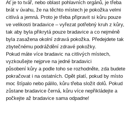
Ať je to tvář, nebo oblast pohlavních orgánů, je třeba
brát v úvahu, že na těchto místech je pokožka velmi
citlivá a jemná. Proto je třeba připravit si kůru pouze
ve velikosti bradavice – vyřezat potřebný kruh z kůry,
tak aby byla přikrytá pouze bradavice a co nejméně
byla zasažena okolní zdravá pokožka. Předejdete tak
zbytečnému podráždění zdravé pokožky.
Pokud máte více bradavic na citlivých místech,
vyzkoušejte nejprve na jedné bradavici
působení kůry a podle toho se rozhodněte, zda budete
pokračovat i na ostatních. Opět platí, pokud by místo
moc štípalo nebo pálilo, kůru třeba složit dolů. Pokud
zůstane bradavice černá, kůru více nepřikládejte a
počkejte až bradavice sama odpadne!