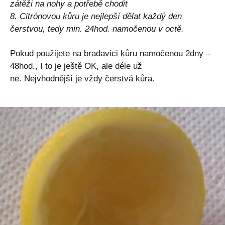
zátěži na nohy a potřebě chodit
8. Citrónovou kůru je nejlepší dělat každý den
čerstvou, tedy min. 24hod. namočenou v octě.
Pokud použijete na bradavici kůru namočenou 2dny –
48hod., I to je ještě OK, ale déle už
ne. Nejvhodnější je vždy čerstvá kůra.