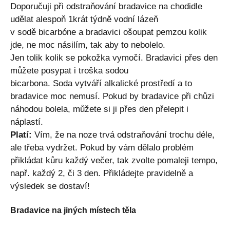
Doporučuji při odstraňování bradavice na chodidle
udělat alespoň 1krát týdně vodní lázeň
v sodě bicarbóne a bradavici ošoupat pemzou kolik
jde, ne moc násilím, tak aby to nebolelo.
Jen tolik kolik se pokožka vymočí. Bradavici přes den
můžete posypat i troška sodou
bicarbona. Soda vytváří alkalické prostředí a to
bradavice moc nemusí. Pokud by bradavice při chůzi
náhodou bolela, můžete si ji přes den přelepit i
náplastí.
Platí:
Vím, že na noze trvá odstraňování trochu déle,
ale třeba vydržet. Pokud by vám dělalo problém
přikládat kůru každý večer, tak zvolte pomaleji tempo,
např. každý 2, či 3 den. Přikládejte pravidelně a
výsledek se dostaví!
Bradavice na jiných místech těla