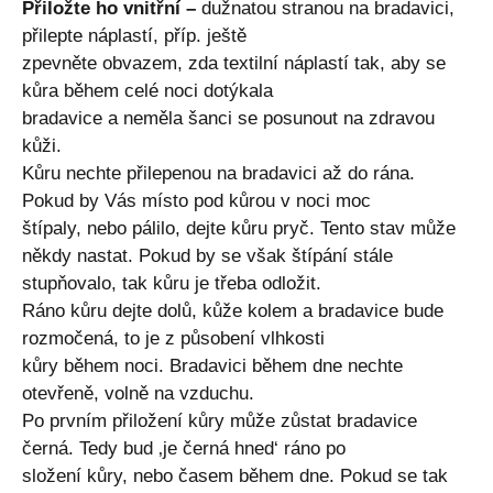
Přiložte ho vnitřní –
dužnatou stranou na bradavici,
přilepte náplastí, příp. ještě
zpevněte obvazem, zda textilní náplastí tak, aby se
kůra během celé noci dotýkala
bradavice a neměla šanci se posunout na zdravou
kůži.
Kůru nechte přilepenou na bradavici až do rána.
Pokud by Vás místo pod kůrou v noci moc
štípaly, nebo pálilo, dejte kůru pryč. Tento stav může
někdy nastat. Pokud by se však štípání stále
stupňovalo, tak kůru je třeba odložit.
Ráno kůru dejte dolů, kůže kolem a bradavice bude
rozmočená, to je z působení vlhkosti
kůry během noci. Bradavici během dne nechte
otevřeně, volně na vzduchu.
Po prvním přiložení kůry může zůstat bradavice
černá. Tedy bud ‚je černá hned‘ ráno po
složení kůry, nebo časem během dne. Pokud se tak