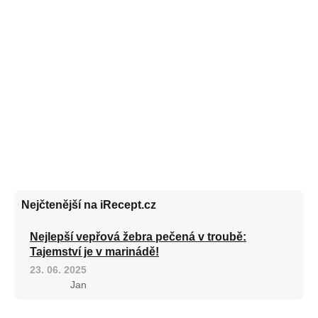
Nejčtenější na iRecept.cz
Nejlepší vepřová žebra pečená v troubě:
Tajemství je v marinádě!
23. 06. 2025
Jan