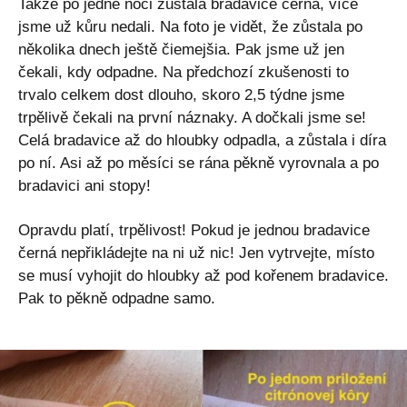
Takže po jedné noci zůstala bradavice černá, více
jsme už kůru nedali. Na foto je vidět, že zůstala po
několika dnech ještě čiemejšia. Pak jsme už jen
čekali, kdy odpadne. Na předchozí zkušenosti to
trvalo celkem dost dlouho, skoro 2,5 týdne jsme
trpělivě čekali na první náznaky. A dočkali jsme se!
Celá bradavice až do hloubky odpadla, a zůstala i díra
po ní. Asi až po měsíci se rána pěkně vyrovnala a po
bradavici ani stopy!
Opravdu platí, trpělivost! Pokud je jednou bradavice
černá nepřikládejte na ni už nic! Jen vytrvejte, místo
se musí vyhojit do hloubky až pod kořenem bradavice.
Pak to pěkně odpadne samo.