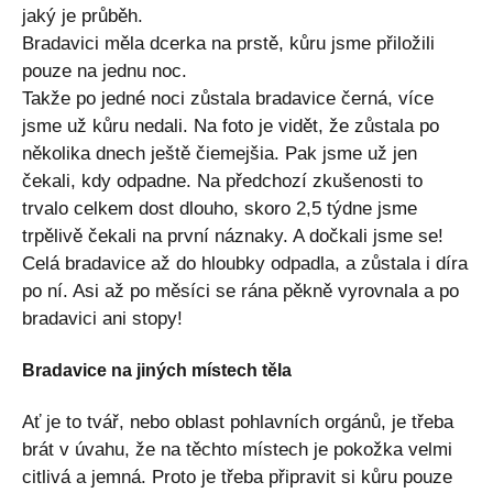
jaký je průběh.
Bradavici měla dcerka na prstě, kůru jsme přiložili
pouze na jednu noc.
Takže po jedné noci zůstala bradavice černá, více
jsme už kůru nedali. Na foto je vidět, že zůstala po
několika dnech ještě čiemejšia. Pak jsme už jen
čekali, kdy odpadne. Na předchozí zkušenosti to
trvalo celkem dost dlouho, skoro 2,5 týdne jsme
trpělivě čekali na první náznaky. A dočkali jsme se!
Celá bradavice až do hloubky odpadla, a zůstala i díra
po ní. Asi až po měsíci se rána pěkně vyrovnala a po
bradavici ani stopy!
Bradavice na jiných místech těla
Ať je to tvář, nebo oblast pohlavních orgánů, je třeba
brát v úvahu, že na těchto místech je pokožka velmi
citlivá a jemná. Proto je třeba připravit si kůru pouze