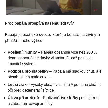
Proč papája prospívá našemu zdraví?
Papája je exotické ovoce, které je bohaté na živiny a
přináší mnoho výhod:
Posílení imunity
– Papája obsahuje více než 200 %
denní doporučené dávky vitamínu C, což posiluje
imunitní systém.
Podpora pro diabetiky
– Papája má sladkou chuť, ale
obsahuje jen málo cukru.
Lepší zrak
– Vysoký obsah vitamínu A pomáhá chránit
oči před degenerací sítnice.
Úleva při artritidě
– Protizánětlivé složky posilují kosti
a zabraňují rozvoji artritidy.