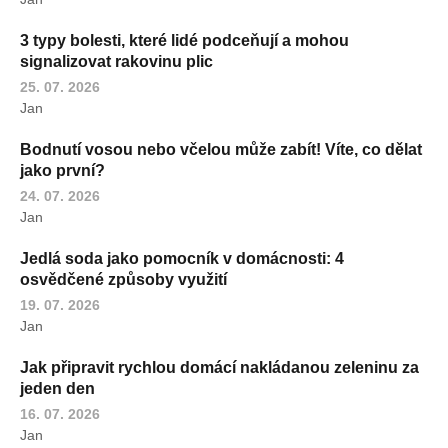
3 typy bolesti, které lidé podceňují a mohou
signalizovat rakovinu plic
25. 07. 2026
Jan
Bodnutí vosou nebo včelou může zabít! Víte, co dělat
jako první?
24. 07. 2026
Jan
Jedlá soda jako pomocník v domácnosti: 4
osvědčené způsoby využití
19. 07. 2026
Jan
Jak připravit rychlou domácí nakládanou zeleninu za
jeden den
16. 07. 2026
Jan