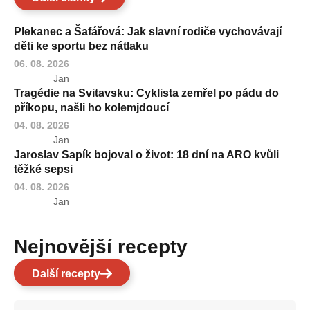
Plekanec a Šafářová: Jak slavní rodiče vychovávají
děti ke sportu bez nátlaku
06. 08. 2026
Jan
Tragédie na Svitavsku: Cyklista zemřel po pádu do
příkopu, našli ho kolemjdoucí
04. 08. 2026
Jan
Jaroslav Sapík bojoval o život: 18 dní na ARO kvůli
těžké sepsi
04. 08. 2026
Jan
Nejnovější recepty
Další recepty