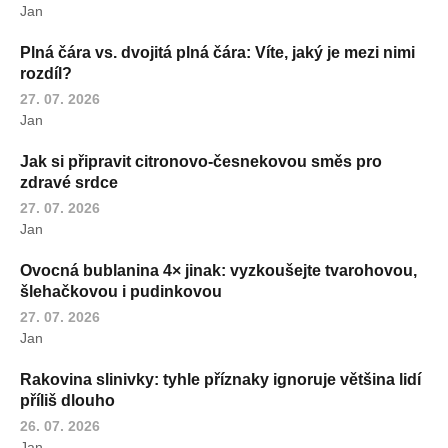
Jan
Plná čára vs. dvojitá plná čára: Víte, jaký je mezi nimi
rozdíl?
27. 07. 2026
Jan
Jak si připravit citronovo-česnekovou směs pro
zdravé srdce
27. 07. 2026
Jan
Ovocná bublanina 4× jinak: vyzkoušejte tvarohovou,
šlehačkovou i pudinkovou
27. 07. 2026
Jan
Rakovina slinivky: tyhle příznaky ignoruje většina lidí
příliš dlouho
26. 07. 2026
Jan