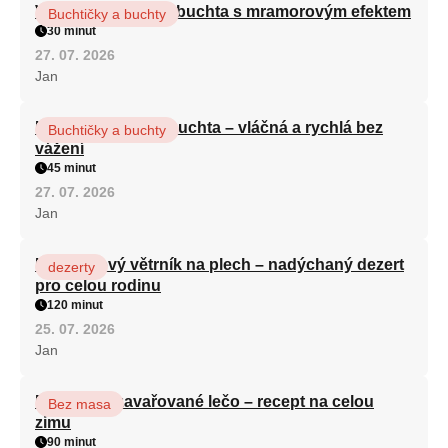
Vláčná olejová litá buchta s mramorovým efektem
Buchtičky a buchty
30 minut
27. 07. 2026
Jan
Hrnková maková buchta – vláčná a rychlá bez
Buchtičky a buchty
vážení
45 minut
27. 07. 2026
Jan
Karamelový větrník na plech – nadýchaný dezert
dezerty
pro celou rodinu
120 minut
25. 07. 2026
Jan
Babiččino zavařované lečo – recept na celou
Bez masa
zimu
90 minut