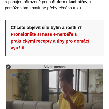
s papájou přirozeně podpoří
detoxikaci střev
a
pomůže vám zbavit se přebytečného tuku.
Chcete objevit sílu bylin a rostlin?
Prohlédněte si naše e-herbáře s
praktickými recepty a tipy pro domácí
využití.
Advertisement