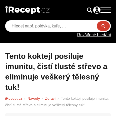
Rozšířené hledání
Tento koktejl posiluje
imunitu, čistí tlusté střevo a
eliminuje veškerý tělesný
tuk!
iRecept.cz
Návody
Zdraví
Tento koktejl posiluje imunitu,
čistí tlusté střevo a eliminuje veškerý tělesný tuk!