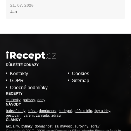
21. 07. 2026
Jan
DŮLEŽITÉ ODKAZY
Kontakty
Cookies
GDPR
Sitemap
Obecné podmínky
RECEPTY
chuťovky
polévky
dorty
NÁVODY
babské rady
krása
domácnost
kuchyně
péče o tělo
tipy a triky
pěstování
vaření
zahrada
zdraví
ČLÁNKY
aktuality
bylinky
domácnost
zajímavosti
suroviny
zdraví
Copyright © 2017 - 2026 www.iRecept.cz Šíření obsahu těchto stránek je