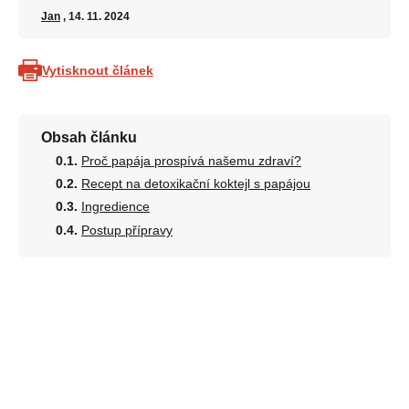
Jan
, 14. 11. 2024
Vytisknout článek
Obsah článku
Proč papája prospívá našemu zdraví?
Recept na detoxikační koktejl s papájou
Ingredience
Postup přípravy