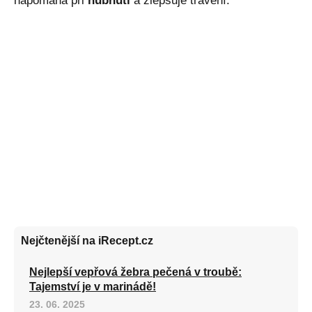
napomáhá při
hubnutí
a zlepšuje trávení.
Nejčtenější na iRecept.cz
Nejlepší vepřová žebra pečená v troubě:
Tajemství je v marinádě!
23. 06. 2025