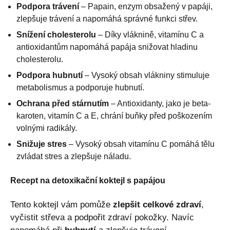
Podpora trávení
– Papain, enzym obsažený v papáji,
zlepšuje trávení a napomáhá správné funkci střev.
Snížení cholesterolu
– Díky vláknině, vitamínu C a
antioxidantům napomáhá papája snižovat hladinu
cholesterolu.
Podpora hubnutí
– Vysoký obsah vlákniny stimuluje
metabolismus a podporuje hubnutí.
Ochrana před stárnutím
– Antioxidanty, jako je beta-
karoten, vitamín C a E, chrání buňky před poškozením
volnými radikály.
Snižuje stres
– Vysoký obsah vitamínu C pomáhá tělu
zvládat stres a zlepšuje náladu.
Recept na detoxikační koktejl s papájou
Tento koktejl vám pomůže
zlepšit celkové zdraví
,
vyčistit střeva a podpořit zdraví pokožky. Navíc