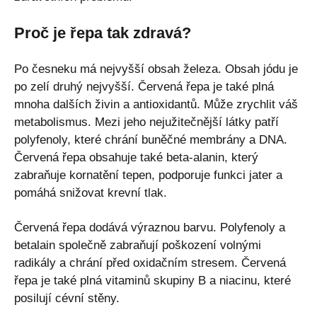
Proč je řepa tak zdravá?
Po česneku má nejvyšší obsah železa. Obsah jódu je
po zelí druhý nejvyšší. Červená řepa je také plná
mnoha dalších živin a antioxidantů. Může zrychlit váš
metabolismus. Mezi jeho nejužitečnější látky patří
polyfenoly, které chrání buněčné membrány a DNA.
Červená řepa obsahuje také beta-alanin, který
zabraňuje kornatění tepen, podporuje funkci jater a
pomáhá snižovat krevní tlak.
Červená řepa dodává výraznou barvu. Polyfenoly a
betalain společně zabraňují poškození volnými
radikály a chrání před oxidačním stresem. Červená
řepa je také plná vitaminů skupiny B a niacinu, které
posilují cévní stěny.