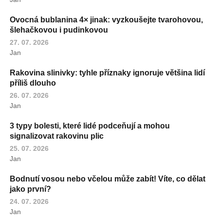
Ovocná bublanina 4× jinak: vyzkoušejte tvarohovou,
šlehačkovou i pudinkovou
27. 07. 2026
Jan
Rakovina slinivky: tyhle příznaky ignoruje většina lidí
příliš dlouho
26. 07. 2026
Jan
3 typy bolesti, které lidé podceňují a mohou
signalizovat rakovinu plic
25. 07. 2026
Jan
Bodnutí vosou nebo včelou může zabít! Víte, co dělat
jako první?
24. 07. 2026
Jan