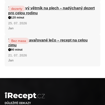
Karamelový větrník na plech – nadýchaný dezert
dezerty
pro celou rodinu
120 minut
25. 07. 2026
Jan
Babiččino zavařované lečo – recept na celou
Bez masa
zimu
90 minut
21. 07. 2026
Jan
DŮLEŽITÉ ODKAZY