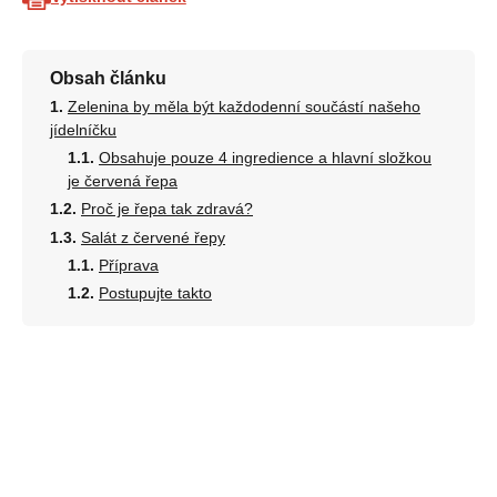
Obsah článku
Zelenina by měla být každodenní součástí našeho
jídelníčku
Obsahuje pouze 4 ingredience a hlavní složkou
je červená řepa
Proč je řepa tak zdravá?
Salát z červené řepy
Příprava
Postupujte takto