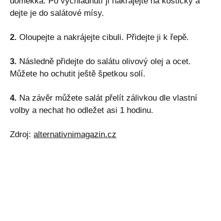
doměkka. Po vychladnutí ji nakrájejte na kostičky a
dejte je do salátové mísy.
2.
Oloupejte a nakrájejte cibuli. Přidejte ji k řepě.
3.
Následně přidejte do salátu olivový olej a ocet.
Můžete ho ochutit ještě špetkou solí.
4.
Na závěr můžete salát přelít zálivkou dle vlastní
volby a nechat ho odležet asi 1 hodinu.
Zdroj:
alternativnimagazin.cz