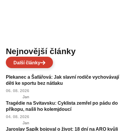
Nejnovější články
Další články
Plekanec a Šafářová: Jak slavní rodiče vychovávají
děti ke sportu bez nátlaku
06. 08. 2026
Jan
Tragédie na Svitavsku: Cyklista zemřel po pádu do
příkopu, našli ho kolemjdoucí
04. 08. 2026
Jan
Jaroslav Sapík bojoval o život: 18 dní na ARO kvůli