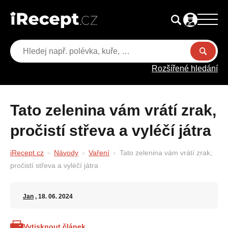
Rozšířené hledání
Tato zelenina vám vrátí zrak,
pročistí střeva a vyléčí játra
iRecept.cz
Návody
Vaření
Tato zelenina vám vrátí zrak,
pročistí střeva a vyléčí játra
Jan
, 18. 06. 2024
Vytisknout článek