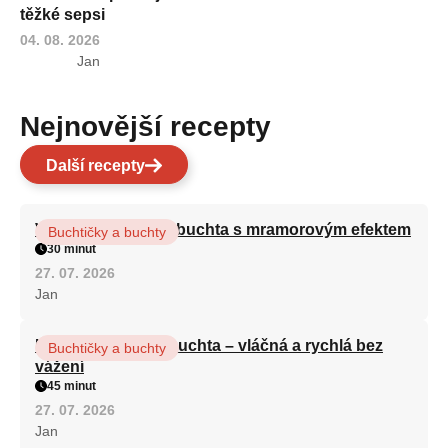
těžké sepsi
04. 08. 2026
Jan
Nejnovější recepty
Další recepty
Vláčná olejová litá buchta s mramorovým efektem
Buchtičky a buchty
30 minut
27. 07. 2026
Jan
Hrnková maková buchta – vláčná a rychlá bez
Buchtičky a buchty
vážení
45 minut
27. 07. 2026
Jan