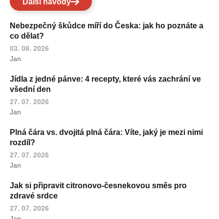
Další návody
Nebezpečný škůdce míří do Česka: jak ho poznáte a
co dělat?
03. 08. 2026
Jan
Jídla z jedné pánve: 4 recepty, které vás zachrání ve
všední den
27. 07. 2026
Jan
Plná čára vs. dvojitá plná čára: Víte, jaký je mezi nimi
rozdíl?
27. 07. 2026
Jan
Jak si připravit citronovo-česnekovou směs pro
zdravé srdce
27. 07. 2026
Jan