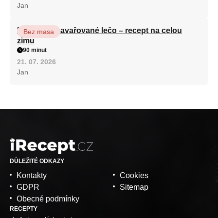
Jan
Babiččino zavařované lečo – recept na celou
Bez masa
zimu
90 minut
21. 07. 2026
Jan
DŮLEŽITÉ ODKAZY
Kontakty
Cookies
GDPR
Sitemap
Obecné podmínky
RECEPTY