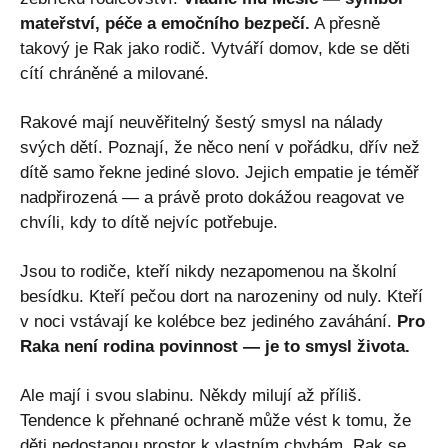
mateřství, péče a emočního bezpečí.
A přesně
takový je Rak jako rodič. Vytváří domov, kde se děti
cítí chráněné a milované.
Rakové mají neuvěřitelný šestý smysl na nálady
svých dětí. Poznají, že něco není v pořádku, dřív než
dítě samo řekne jediné slovo. Jejich empatie je téměř
nadpřirozená — a právě proto dokážou reagovat ve
chvíli, kdy to dítě nejvíc potřebuje.
Jsou to rodiče, kteří nikdy nezapomenou na školní
besídku. Kteří pečou dort na narozeniny od nuly. Kteří
v noci vstávají ke kolébce bez jediného zaváhání.
Pro
Raka není rodina povinnost — je to smysl života.
Ale mají i svou slabinu. Někdy milují až příliš.
Tendence k přehnané ochraně může vést k tomu, že
děti nedostanou prostor k vlastním chybám. Rak se