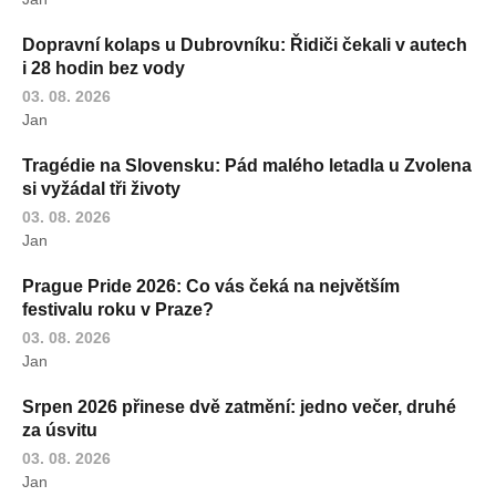
Dopravní kolaps u Dubrovníku: Řidiči čekali v autech
i 28 hodin bez vody
03. 08. 2026
Jan
Tragédie na Slovensku: Pád malého letadla u Zvolena
si vyžádal tři životy
03. 08. 2026
Jan
Prague Pride 2026: Co vás čeká na největším
festivalu roku v Praze?
03. 08. 2026
Jan
Srpen 2026 přinese dvě zatmění: jedno večer, druhé
za úsvitu
03. 08. 2026
Jan