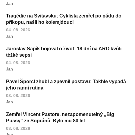
Jan
Tragédie na Svitavsku: Cyklista zemřel po pádu do
příkopu, našli ho kolemjdoucí
04. 08. 2026
Jan
Jaroslav Sapík bojoval o život: 18 dní na ARO kvůli
těžké sepsi
04. 08. 2026
Jan
Pavel Šporcl zhubl a zpevnil postavu: Takhle vypadá
jeho ranní rutina
03. 08. 2026
Jan
Zemřel Vincent Pastore, nezapomenutelný „Big
Pussy" ze Sopránů. Bylo mu 80 let
03. 08. 2026
Jan