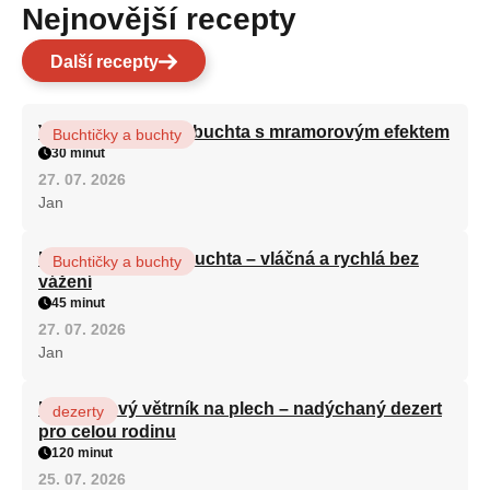
Nejnovější recepty
Další recepty
Vláčná olejová litá buchta s mramorovým efektem
Buchtičky a buchty
30 minut
27. 07. 2026
Jan
Hrnková maková buchta – vláčná a rychlá bez
Buchtičky a buchty
vážení
45 minut
27. 07. 2026
Jan
Karamelový větrník na plech – nadýchaný dezert
dezerty
pro celou rodinu
120 minut
25. 07. 2026