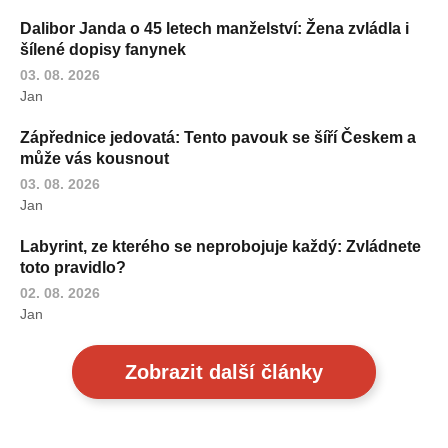
Dalibor Janda o 45 letech manželství: Žena zvládla i
šílené dopisy fanynek
03. 08. 2026
Jan
Zápřednice jedovatá: Tento pavouk se šíří Českem a
může vás kousnout
03. 08. 2026
Jan
Labyrint, ze kterého se neprobojuje každý: Zvládnete
toto pravidlo?
02. 08. 2026
Jan
Zobrazit další články