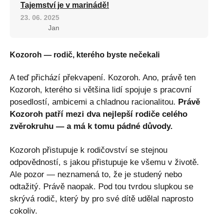
Tajemství je v marinádě!
23. 06. 2025
Jan
Kozoroh — rodič, kterého byste nečekali
A teď přichází překvapení. Kozoroh. Ano, právě ten
Kozoroh, kterého si většina lidí spojuje s pracovní
posedlostí, ambicemi a chladnou racionalitou.
Právě
Kozoroh patří mezi dva nejlepší rodiče celého
zvěrokruhu — a má k tomu pádné důvody.
Kozoroh přistupuje k rodičovství se stejnou
odpovědností, s jakou přistupuje ke všemu v životě.
Ale pozor — neznamená to, že je studený nebo
odtažitý. Právě naopak. Pod tou tvrdou slupkou se
skrývá rodič, který by pro své dítě udělal naprosto
cokoliv.