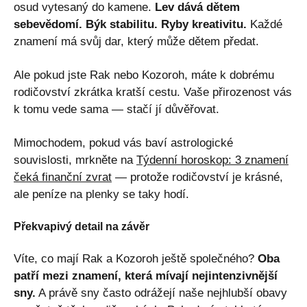
osud vytesaný do kamene.
Lev dává dětem
sebevědomí. Býk stabilitu. Ryby kreativitu.
Každé
znamení má svůj dar, který může dětem předat.
Ale pokud jste Rak nebo Kozoroh, máte k dobrému
rodičovství zkrátka kratší cestu. Vaše přirozenost vás
k tomu vede sama — stačí jí důvěřovat.
Mimochodem, pokud vás baví astrologické
souvislosti, mrkněte na
Týdenní horoskop: 3 znamení
čeká finanční zvrat
— protože rodičovství je krásné,
ale peníze na plenky se taky hodí.
Překvapivý detail na závěr
Víte, co mají Rak a Kozoroh ještě společného?
Oba
patří mezi znamení, která mívají nejintenzivnější
sny.
A právě sny často odrážejí naše nejhlubší obavy