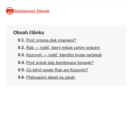
Vytisknout článek
Obsah článku
Proč zrovna dvě znamení?
Rak — rodič, který miluje celým srdcem
Kozoroh — rodič, kterého byste nečekali
Proč právě tato kombinace funguje?
Co když nejste Rak ani Kozoroh?
Překvapivý detail na závěr