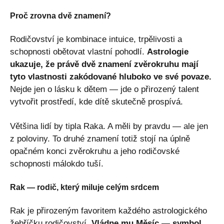
Proč zrovna dvě znamení?
Rodičovství je kombinace intuice, trpělivosti a
schopnosti obětovat vlastní pohodlí.
Astrologie
ukazuje, že právě dvě znamení zvěrokruhu mají
tyto vlastnosti zakódované hluboko ve své povaze.
Nejde jen o lásku k dětem — jde o přirozený talent
vytvořit prostředí, kde dítě skutečně prospívá.
Většina lidí by tipla Raka. A měli by pravdu — ale jen
z poloviny. To druhé znamení totiž stojí na úplně
opačném konci zvěrokruhu a jeho rodičovské
schopnosti málokdo tuší.
Rak — rodič, který miluje celým srdcem
Rak je přirozeným favoritem každého astrologického
žebříčku rodičovství.
Vládne mu Měsíc — symbol