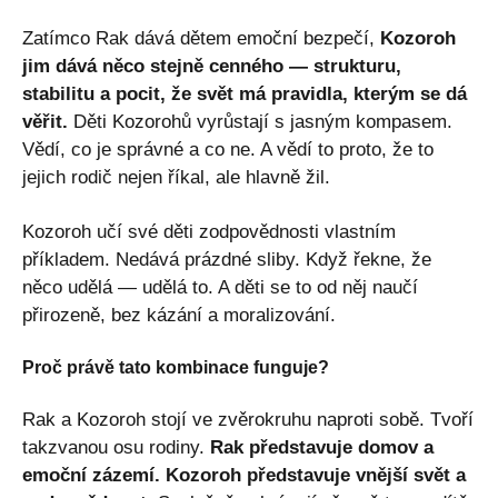
Zatímco Rak dává dětem emoční bezpečí,
Kozoroh
jim dává něco stejně cenného — strukturu,
stabilitu a pocit, že svět má pravidla, kterým se dá
věřit.
Děti Kozorohů vyrůstají s jasným kompasem.
Vědí, co je správné a co ne. A vědí to proto, že to
jejich rodič nejen říkal, ale hlavně žil.
Kozoroh učí své děti zodpovědnosti vlastním
příkladem. Nedává prázdné sliby. Když řekne, že
něco udělá — udělá to. A děti se to od něj naučí
přirozeně, bez kázání a moralizování.
Proč právě tato kombinace funguje?
Rak a Kozoroh stojí ve zvěrokruhu naproti sobě. Tvoří
takzvanou osu rodiny.
Rak představuje domov a
emoční zázemí. Kozoroh představuje vnější svět a