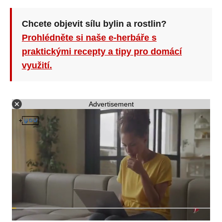
Chcete objevit sílu bylin a rostlin?
Prohlédněte si naše e-herbáře s
praktickými recepty a tipy pro domácí
využití.
Advertisement