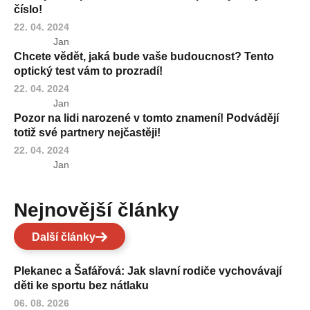
číslo!
22. 04. 2024
Jan
Chcete vědět, jaká bude vaše budoucnost? Tento
optický test vám to prozradí!
22. 04. 2024
Jan
Pozor na lidi narozené v tomto znamení! Podvádějí
totiž své partnery nejčastěji!
22. 04. 2024
Jan
Nejnovější články
Další články
Plekanec a Šafářová: Jak slavní rodiče vychovávají
děti ke sportu bez nátlaku
06. 08. 2026