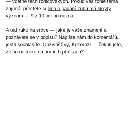
— včetně těch rodičovských. Pokud vás tohle téma
zajímá, přečtěte si
Sen o padání zubů má skrytý
význam — 9 z 10 lidí ho nezná
.
A teď ruku na srdce — jaké je vaše znamení a
poznáváte se v popisu? Napište nám do komentářů,
jestli souhlasíte. Obzvlášť vy, Kozorozi — čekali jste,
že se ocitnete na prvních příčkách?