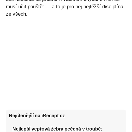
musí učit pouštět — a to je pro něj nejtěžší disciplína
ze všech.
Nejčtenější na iRecept.cz
Nejlepší vepřová žebra pečená v troubě: