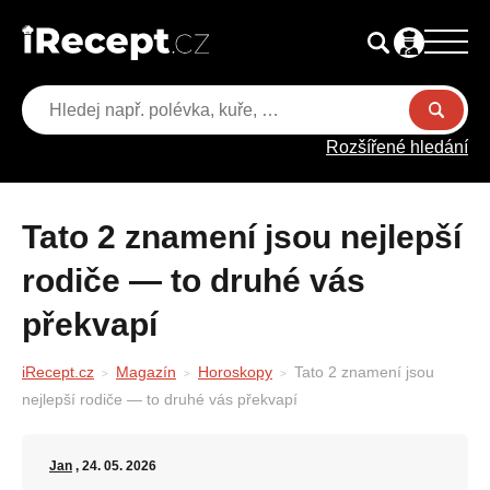
Rozšířené hledání
Tato 2 znamení jsou nejlepší
rodiče — to druhé vás
překvapí
iRecept.cz
Magazín
Horoskopy
Tato 2 znamení jsou
nejlepší rodiče — to druhé vás překvapí
Jan
, 24. 05. 2026