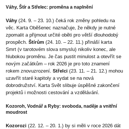
Váhy, Štír a Střelec: proměna a naplnění
Váhy
(24. 9. – 23. 10.) čeká rok změny pohledu na
věc. Karta Oběšenec naznačuje, že někdy je nutné
zpomalit a přijmout určité oběti pro větší dlouhodobý
prospěch.
Štírům
(24. 10. – 22. 11.) přináší karta
Smrt (v tarotovém slova smyslu) nikoliv konec, ale
hlubokou proměnu. Je čas pustit minulost a otevřít se
novým začátkům – rok 2026 je pro toto znamení
rokem znovuzrození.
Střelci
(23. 11. – 21. 12.) mohou
uzavřít staré kapitoly a vydat se na nová
dobrodružství. Karta Svět slibuje úspěšné zakončení
projektů i možnosti cestování a vzdělávání.
Kozoroh, Vodnář a Ryby: svoboda, naděje a vnitřní
moudrost
Kozorozi
(22. 12. – 20. 1.) by si měli v roce 2026 dát