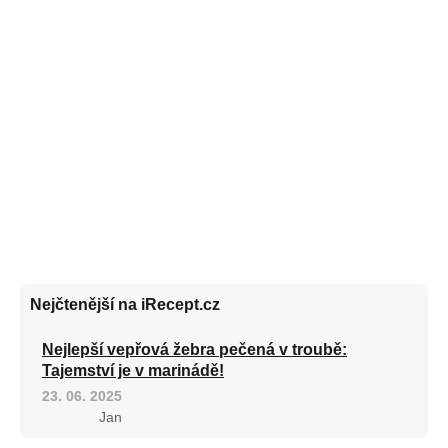
Nejčtenější na iRecept.cz
Nejlepší vepřová žebra pečená v troubě:
Tajemství je v marinádě!
23. 06. 2025
Jan