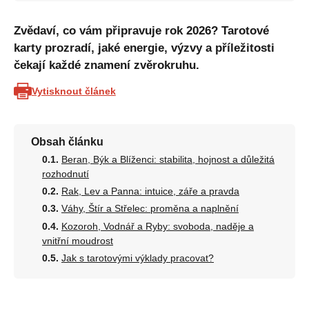
Zvědaví, co vám připravuje rok 2026? Tarotové
karty prozradí, jaké energie, výzvy a příležitosti
čekají každé znamení zvěrokruhu.
Vytisknout článek
Obsah článku
Beran, Býk a Blíženci: stabilita, hojnost a důležitá
rozhodnutí
Rak, Lev a Panna: intuice, záře a pravda
Váhy, Štír a Střelec: proměna a naplnění
Kozoroh, Vodnář a Ryby: svoboda, naděje a
vnitřní moudrost
Jak s tarotovými výklady pracovat?