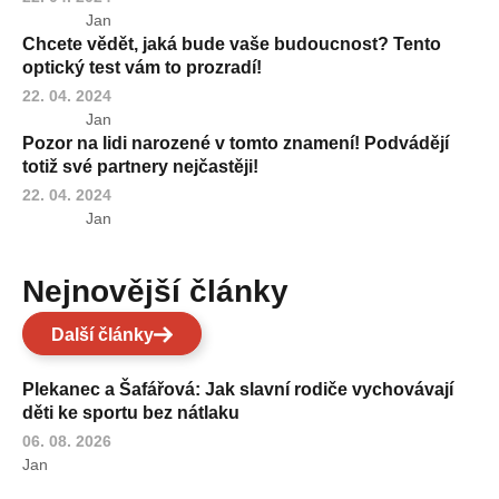
Jan
Chcete vědět, jaká bude vaše budoucnost? Tento
optický test vám to prozradí!
22. 04. 2024
Jan
Pozor na lidi narozené v tomto znamení! Podvádějí
totiž své partnery nejčastěji!
22. 04. 2024
Jan
Nejnovější články
Další články
Plekanec a Šafářová: Jak slavní rodiče vychovávají
děti ke sportu bez nátlaku
06. 08. 2026
Jan