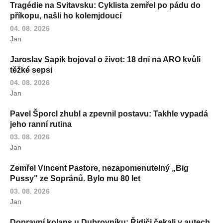
Tragédie na Svitavsku: Cyklista zemřel po pádu do
příkopu, našli ho kolemjdoucí
04. 08. 2026
Jan
Jaroslav Sapík bojoval o život: 18 dní na ARO kvůli
těžké sepsi
04. 08. 2026
Jan
Pavel Šporcl zhubl a zpevnil postavu: Takhle vypadá
jeho ranní rutina
03. 08. 2026
Jan
Zemřel Vincent Pastore, nezapomenutelný „Big
Pussy" ze Sopránů. Bylo mu 80 let
03. 08. 2026
Jan
Dopravní kolaps u Dubrovníku: Řidiči čekali v autech