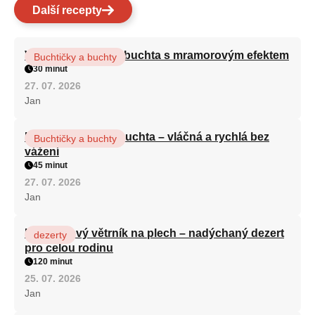
Další recepty
Vláčná olejová litá buchta s mramorovým efektem
Buchtičky a buchty
30 minut
27. 07. 2026
Jan
Hrnková maková buchta – vláčná a rychlá bez
Buchtičky a buchty
vážení
45 minut
27. 07. 2026
Jan
Karamelový větrník na plech – nadýchaný dezert
dezerty
pro celou rodinu
120 minut
25. 07. 2026
Jan