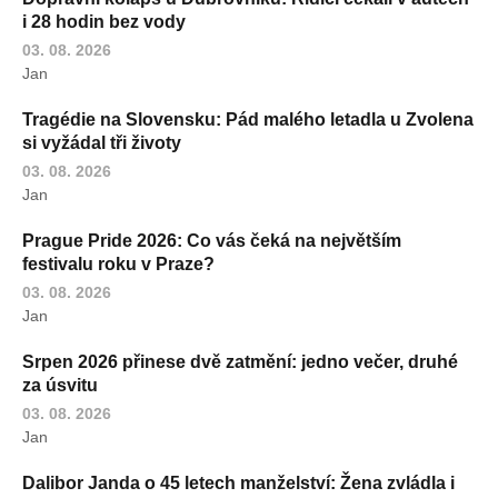
i 28 hodin bez vody
03. 08. 2026
Jan
Tragédie na Slovensku: Pád malého letadla u Zvolena
si vyžádal tři životy
03. 08. 2026
Jan
Prague Pride 2026: Co vás čeká na největším
festivalu roku v Praze?
03. 08. 2026
Jan
Srpen 2026 přinese dvě zatmění: jedno večer, druhé
za úsvitu
03. 08. 2026
Jan
Dalibor Janda o 45 letech manželství: Žena zvládla i