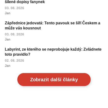
šílené dopisy fanynek
03. 08. 2026
Jan
Zápřednice jedovatá: Tento pavouk se šíří Českem a
může vás kousnout
03. 08. 2026
Jan
Labyrint, ze kterého se neprobojuje každý: Zvládnete
toto pravidlo?
02. 08. 2026
Jan
Zobrazit další články