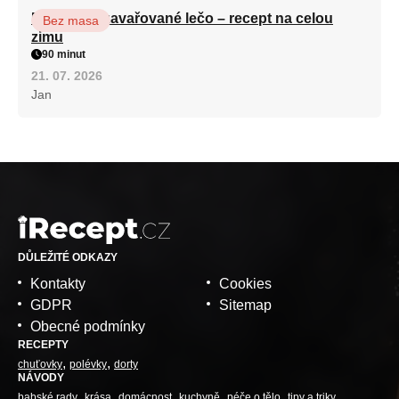
Babiččino zavařované lečo – recept na celou
Bez masa
zimu
90 minut
21. 07. 2026
Jan
DŮLEŽITÉ ODKAZY
Kontakty
Cookies
GDPR
Sitemap
Obecné podmínky
RECEPTY
chuťovky
polévky
dorty
NÁVODY
babské rady
krása
domácnost
kuchyně
péče o tělo
tipy a triky