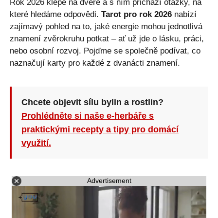
Rok 2026 klepe na dveře a s ním přichází otázky, na
které hledáme odpovědi.
Tarot pro rok 2026
nabízí
zajímavý pohled na to, jaké energie mohou jednotlivá
znamení zvěrokruhu potkat – ať už jde o lásku, práci,
nebo osobní rozvoj. Pojďme se společně podívat, co
naznačují karty pro každé z dvanácti znamení.
Chcete objevit sílu bylin a rostlin?
Prohlédněte si naše e-herbáře s
praktickými recepty a tipy pro domácí
využití.
Advertisement