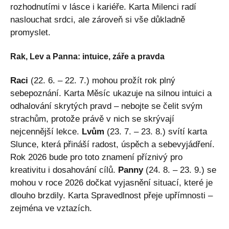
rozhodnutími v lásce i kariéře. Karta Milenci radí
naslouchat srdci, ale zároveň si vše důkladně
promyslet.
Rak, Lev a Panna: intuice, záře a pravda
Raci
(22. 6. – 22. 7.) mohou prožít rok plný
sebepoznání. Karta Měsíc ukazuje na silnou intuici a
odhalování skrytých pravd – nebojte se čelit svým
strachům, protože právě v nich se skrývají
nejcennější lekce.
Lvům
(23. 7. – 23. 8.) svítí karta
Slunce, která přináší radost, úspěch a sebevyjádření.
Rok 2026 bude pro toto znamení příznivý pro
kreativitu i dosahování cílů.
Panny
(24. 8. – 23. 9.) se
mohou v roce 2026 dočkat vyjasnění situací, které je
dlouho brzdily. Karta Spravedlnost přeje upřímnosti –
zejména ve vztazích.