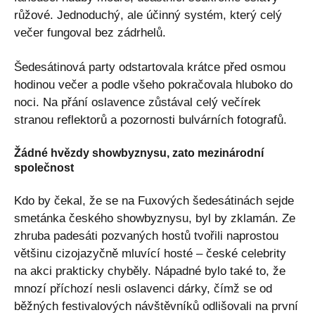
růžové. Jednoduchý, ale účinný systém, který celý
večer fungoval bez zádrhelů.
Šedesátinová party odstartovala krátce před osmou
hodinou večer a podle všeho pokračovala hluboko do
noci. Na přání oslavence zůstával celý večírek
stranou reflektorů a pozornosti bulvárních fotografů.
Žádné hvězdy showbyznysu, zato mezinárodní
společnost
Kdo by čekal, že se na Fuxových šedesátinách sejde
smetánka českého showbyznysu, byl by zklamán. Ze
zhruba padesáti pozvaných hostů tvořili naprostou
většinu cizojazyčně mluvící hosté – české celebrity
na akci prakticky chyběly. Nápadné bylo také to, že
mnozí příchozí nesli oslavenci dárky, čímž se od
běžných festivalových návštěvníků odlišovali na první