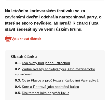
Na letošním karlovarském festivalu se za
zavřenými dveřmi odehrála narozeninová party, o
které se skoro nevědělo. Miliardář Richard Fuxa
slavil šedesátiny ve velmi úzkém kruhu.
Vytisknout článek
Obsah článku
Dva světy pod jednou střechou
Žádné hvězdy showbyznysu, zato mezinárodní
společnost
Co je Playce a proč Fuxa s Karlovými Vary splývá
Korn a Rottrová jako nechtěná kulisa
Diskrétnost jako nejvyšší luxus