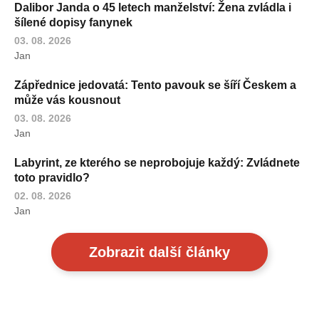
Dalibor Janda o 45 letech manželství: Žena zvládla i
šílené dopisy fanynek
03. 08. 2026
Jan
Zápřednice jedovatá: Tento pavouk se šíří Českem a
může vás kousnout
03. 08. 2026
Jan
Labyrint, ze kterého se neprobojuje každý: Zvládnete
toto pravidlo?
02. 08. 2026
Jan
Zobrazit další články