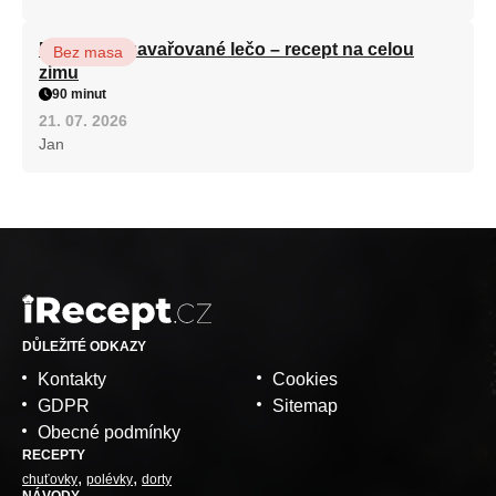
Babiččino zavařované lečo – recept na celou
Bez masa
zimu
90 minut
21. 07. 2026
Jan
DŮLEŽITÉ ODKAZY
Kontakty
Cookies
GDPR
Sitemap
Obecné podmínky
RECEPTY
chuťovky
polévky
dorty
NÁVODY