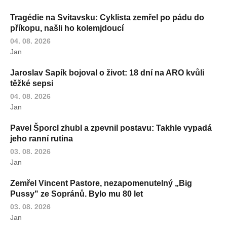
Tragédie na Svitavsku: Cyklista zemřel po pádu do
příkopu, našli ho kolemjdoucí
04. 08. 2026
Jan
Jaroslav Sapík bojoval o život: 18 dní na ARO kvůli
těžké sepsi
04. 08. 2026
Jan
Pavel Šporcl zhubl a zpevnil postavu: Takhle vypadá
jeho ranní rutina
03. 08. 2026
Jan
Zemřel Vincent Pastore, nezapomenutelný „Big
Pussy" ze Sopránů. Bylo mu 80 let
03. 08. 2026
Jan