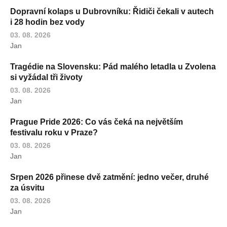
Dopravní kolaps u Dubrovníku: Řidiči čekali v autech
i 28 hodin bez vody
03. 08. 2026
Jan
Tragédie na Slovensku: Pád malého letadla u Zvolena
si vyžádal tři životy
03. 08. 2026
Jan
Prague Pride 2026: Co vás čeká na největším
festivalu roku v Praze?
03. 08. 2026
Jan
Srpen 2026 přinese dvě zatmění: jedno večer, druhé
za úsvitu
03. 08. 2026
Jan