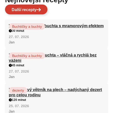
Další recepty
Vláčná olejová litá buchta s mramorovým efektem
Buchtičky a buchty
30 minut
27. 07. 2026
Jan
Hrnková maková buchta – vláčná a rychlá bez
Buchtičky a buchty
vážení
45 minut
27. 07. 2026
Jan
Karamelový větrník na plech – nadýchaný dezert
dezerty
pro celou rodinu
120 minut
25. 07. 2026
Jan