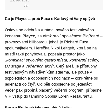
23. 06. 2025
Jan
Co je Playce a proč Fuxa s Karlovými Vary splývá
Oslava se odehrála v rámci nového festivalového
konceptu
Playce
, za nímž stojí společnost BigBoard –
provozovatel billboardů, jehož je Richard Fuxa
spolumajitelem. Herečka Nikol Leitgeb, která se na
místě také pohybovala, popsala prostor jako
„kombinaci stylového gastro místa, koncertní scény,
DJ stage a večerních akcí“
. Celý areál je přístupný
festivalovým návštěvníkům zdarma, ale pouze v
dopoledních a odpoledních hodinách – konkrétně od
jedenácti do čtyř. Od pěti odpoledne do jedenácti
večer pak probíhá placený večerní program, případně
VIP vstup do tamního Sophia Loren Restaurantu.
Korn a Rottrová jako nechtěná kulisa