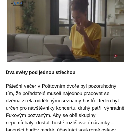
Dva světy pod jednou střechou
Páteční večer v Poštovním dvoře byl pozoruhodný
tím, že pořadatelé museli najednou pracovat se
dvěma zcela oddělenými seznamy hostů. Jeden byl
určen pro návštěvníky koncertu, druhý patřil výhradně
Fuxovým pozvaným. Aby se obě skupiny
nepomíchaly, dostali hosté rozlišovací náramky –
fanoušci hudby modré, účastníci soukromé oslavy