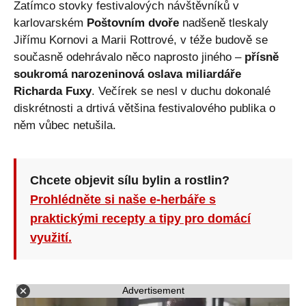
Zatímco stovky festivalových návštěvníků v
karlovarském
Poštovním dvoře
nadšeně tleskaly
Jiřímu Kornovi a Marii Rottrové, v téže budově se
současně odehrávalo něco naprosto jiného –
přísně
soukromá narozeninová oslava miliardáře
Richarda Fuxy
. Večírek se nesl v duchu dokonalé
diskrétnosti a drtivá většina festivalového publika o
něm vůbec netušila.
Chcete objevit sílu bylin a rostlin?
Prohlédněte si naše e-herbáře s
praktickými recepty a tipy pro domácí
využití.
Advertisement