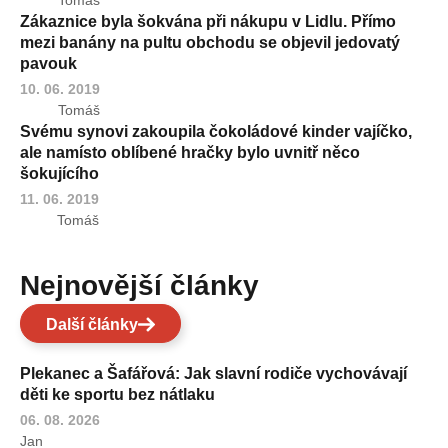
Zákaznice byla šokvána při nákupu v Lidlu. Přímo
mezi banány na pultu obchodu se objevil jedovatý
pavouk
10. 06. 2019
Tomáš
Svému synovi zakoupila čokoládové kinder vajíčko,
ale namísto oblíbené hračky bylo uvnitř něco
šokujícího
11. 06. 2019
Tomáš
Nejnovější články
Další články
Plekanec a Šafářová: Jak slavní rodiče vychovávají
děti ke sportu bez nátlaku
06. 08. 2026
Jan