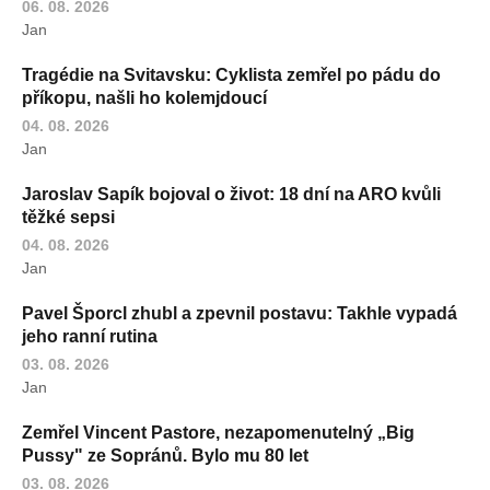
06. 08. 2026
Jan
Tragédie na Svitavsku: Cyklista zemřel po pádu do
příkopu, našli ho kolemjdoucí
04. 08. 2026
Jan
Jaroslav Sapík bojoval o život: 18 dní na ARO kvůli
těžké sepsi
04. 08. 2026
Jan
Pavel Šporcl zhubl a zpevnil postavu: Takhle vypadá
jeho ranní rutina
03. 08. 2026
Jan
Zemřel Vincent Pastore, nezapomenutelný „Big
Pussy" ze Sopránů. Bylo mu 80 let
03. 08. 2026