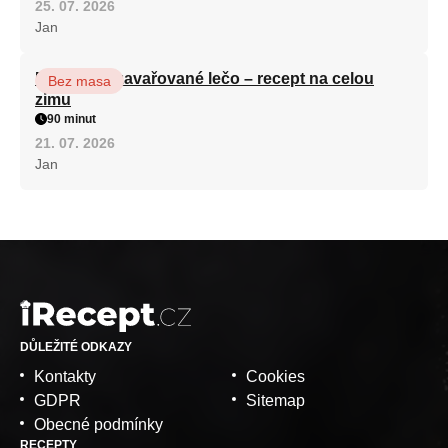
25. 07. 2026
Jan
Babiččino zavařované lečo – recept na celou
Bez masa
zimu
90 minut
21. 07. 2026
Jan
DŮLEŽITÉ ODKAZY
Kontakty
Cookies
GDPR
Sitemap
Obecné podmínky
RECEPTY