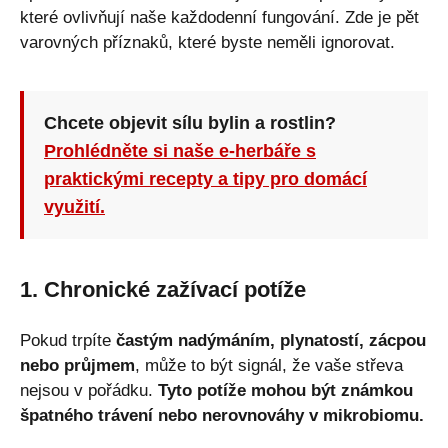
které ovlivňují naše každodenní fungování. Zde je pět
varovných příznaků, které byste neměli ignorovat.
Chcete objevit sílu bylin a rostlin?
Prohlédněte si naše e-herbáře s
praktickými recepty a tipy pro domácí
využití.
1. Chronické zažívací potíže
Pokud trpíte
častým nadýmáním, plynatostí, zácpou
nebo průjmem
, může to být signál, že vaše střeva
nejsou v pořádku.
Tyto potíže mohou být známkou
špatného trávení nebo nerovnováhy v mikrobiomu.