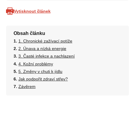
Vytisknout článek
Obsah článku
1. Chronické zažívací potíže
2. Únava a nízká energie
3. Časté infekce a nachlazení
4. Kožní problémy
5. Změny v chuti k jídlu
Jak podpořit zdraví střev?
Závěrem