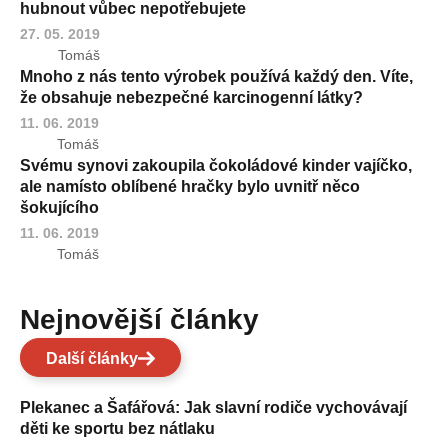
hubnout vůbec nepotřebujete
27. 05. 2019
Tomáš
Mnoho z nás tento výrobek používá každý den. Víte,
že obsahuje nebezpečné karcinogenní látky?
11. 06. 2019
Tomáš
Svému synovi zakoupila čokoládové kinder vajíčko,
ale namísto oblíbené hračky bylo uvnitř něco
šokujícího
11. 06. 2019
Tomáš
Nejnovější články
Další články
Plekanec a Šafářová: Jak slavní rodiče vychovávají
děti ke sportu bez nátlaku