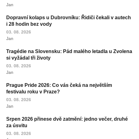
Jan
Dopravní kolaps u Dubrovníku: Řidiči čekali v autech
i 28 hodin bez vody
03. 08. 2026
Jan
Tragédie na Slovensku: Pád malého letadla u Zvolena
si vyžádal tři životy
03. 08. 2026
Jan
Prague Pride 2026: Co vás čeká na největším
festivalu roku v Praze?
03. 08. 2026
Jan
Srpen 2026 přinese dvě zatmění: jedno večer, druhé
za úsvitu
03. 08. 2026