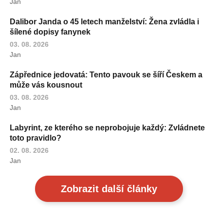
Jan
Dalibor Janda o 45 letech manželství: Žena zvládla i
šílené dopisy fanynek
03. 08. 2026
Jan
Zápřednice jedovatá: Tento pavouk se šíří Českem a
může vás kousnout
03. 08. 2026
Jan
Labyrint, ze kterého se neprobojuje každý: Zvládnete
toto pravidlo?
02. 08. 2026
Jan
Zobrazit další články