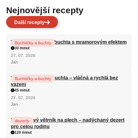
Nejnovější recepty
Další recepty
Vláčná olejová litá buchta s mramorovým efektem
Buchtičky a buchty
30 minut
27. 07. 2026
Jan
Hrnková maková buchta – vláčná a rychlá bez
Buchtičky a buchty
vážení
45 minut
27. 07. 2026
Jan
Karamelový větrník na plech – nadýchaný dezert
dezerty
pro celou rodinu
120 minut