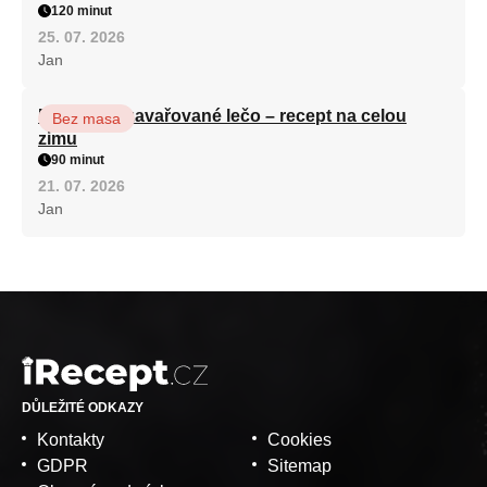
120 minut
25. 07. 2026
Jan
Babiččino zavařované lečo – recept na celou
Bez masa
zimu
90 minut
21. 07. 2026
Jan
DŮLEŽITÉ ODKAZY
Kontakty
Cookies
GDPR
Sitemap