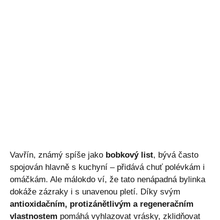
Vavřín, známý spíše jako
bobkový list
, bývá často
spojován hlavně s kuchyní – přidává chuť polévkám i
omáčkám. Ale málokdo ví, že tato nenápadná bylinka
dokáže zázraky i s unavenou pletí. Díky svým
antioxidačním, protizánětlivým a regeneračním
vlastnostem
pomáhá vyhlazovat vrásky, zklidňovat