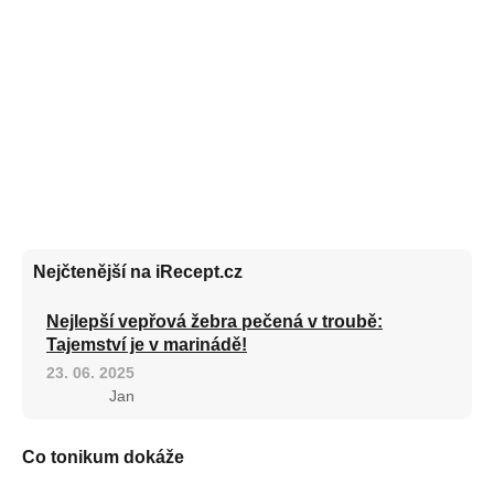
Nejčtenější na iRecept.cz
Nejlepší vepřová žebra pečená v troubě:
Tajemství je v marinádě!
23. 06. 2025
Jan
Co tonikum dokáže