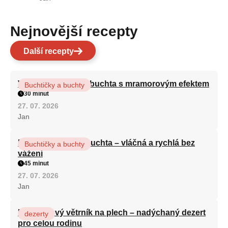
Nejnovější recepty
Další recepty
Vláčná olejová litá buchta s mramorovým efektem
Buchtičky a buchty
30 minut
27. 07. 2026
Jan
Hrnková maková buchta – vláčná a rychlá bez
Buchtičky a buchty
vážení
45 minut
27. 07. 2026
Jan
Karamelový větrník na plech – nadýchaný dezert
dezerty
pro celou rodinu