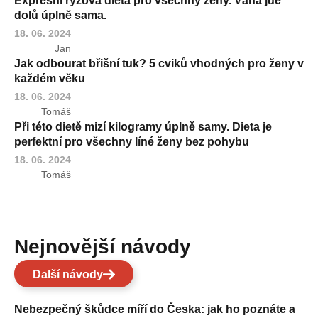
Expresní rýžová dieta pro všechny ženy. Váha jde
dolů úplně sama.
18. 06. 2024
Jan
Jak odbourat břišní tuk? 5 cviků vhodných pro ženy v
každém věku
18. 06. 2024
Tomáš
Při této dietě mizí kilogramy úplně samy. Dieta je
perfektní pro všechny líné ženy bez pohybu
18. 06. 2024
Tomáš
Nejnovější návody
Další návody
Nebezpečný škůdce míří do Česka: jak ho poznáte a