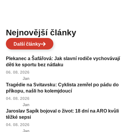
Nejnovější články
Další články
Plekanec a Šafářová: Jak slavní rodiče vychovávají
děti ke sportu bez nátlaku
06. 08. 2026
Jan
Tragédie na Svitavsku: Cyklista zemřel po pádu do
příkopu, našli ho kolemjdoucí
04. 08. 2026
Jan
Jaroslav Sapík bojoval o život: 18 dní na ARO kvůli
těžké sepsi
04. 08. 2026
Jan