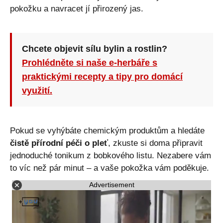
pokožku a navracet jí přirozený jas.
Chcete objevit sílu bylin a rostlin?
Prohlédněte si naše e-herbáře s
praktickými recepty a tipy pro domácí
využití.
Pokud se vyhýbáte chemickým produktům a hledáte
čistě přírodní péči o pleť
, zkuste si doma připravit
jednoduché tonikum z bobkového listu. Nezabere vám
to víc než pár minut – a vaše pokožka vám poděkuje.
Advertisement