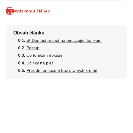
Vytisknout článek
Obsah článku
🌿 Domácí recept na omlazující tonikum
Postup
Co tonikum dokáže
Účinky na pleť
Přírodní omlazení bez drahých krémů