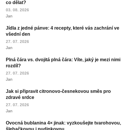
co dělat?
03. 08. 2026
Jan
Jídla z jedné pánve: 4 recepty, které vás zachrání ve
všední den
27. 07. 2026
Jan
Plná čára vs. dvojitá plná čára: Víte, jaký je mezi nimi
rozdíl?
27. 07. 2026
Jan
Jak si připravit citronovo-česnekovou směs pro
zdravé srdce
27. 07. 2026
Jan
Ovocná bublanina 4× jinak: vyzkoušejte tvarohovou,
šlehačkovou i pudinkovou