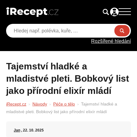
Rozšířené hledání
Tajemství hladké a
mladistvé pleti. Bobkový list
jako přírodní elixír mládí
iRecept.cz
Návody
Péče o tělo
Tajemství hladké a
mladistvé pleti. Bobkový list jako přírodní elixír mládí
Jan
, 22. 10. 2025