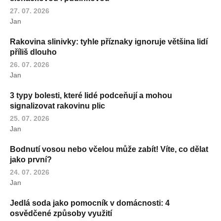
27. 07. 2026
Jan
Rakovina slinivky: tyhle příznaky ignoruje většina lidí
příliš dlouho
26. 07. 2026
Jan
3 typy bolesti, které lidé podceňují a mohou
signalizovat rakovinu plic
25. 07. 2026
Jan
Bodnutí vosou nebo včelou může zabít! Víte, co dělat
jako první?
24. 07. 2026
Jan
Jedlá soda jako pomocník v domácnosti: 4
osvědčené způsoby využití