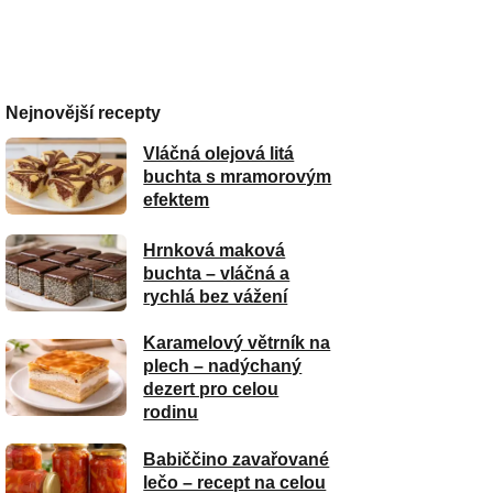
Nejnovější recepty
Vláčná olejová litá
buchta s mramorovým
efektem
Hrnková maková
buchta – vláčná a
rychlá bez vážení
Karamelový větrník na
plech – nadýchaný
dezert pro celou
rodinu
Babiččino zavařované
lečo – recept na celou