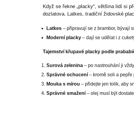
Když se řekne „placky“, většina lidí si
dozlatova. Latkes, tradiční židovské plack
Latkes
– připravují se z brambor, bývají s
Moderní placky
– dají se udělat i z cuke
Tajemství křupavé placky podle prababi
Surová zelenina
– po nastrouhání ji vžd
Správné ochucení
– kromě soli a pepře p
Mouka s mírou
– přidejte jen tolik, aby
Správné smažení
– olej musí být dostat