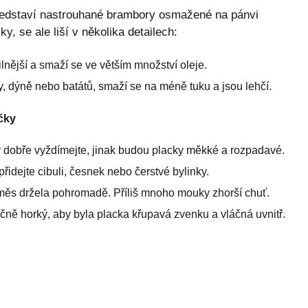
 představí nastrouhané brambory osmažené na pánvi
y, se ale liší v několika detailech:
ilnější a smaží se ve větším množství oleje.
ty, dýně nebo batátů, smaží se na méně tuku a jsou lehčí.
čky
y dobře vyždímejte, jinak budou placky měkké a rozpadavé.
řidejte cibuli, česnek nebo čerstvé bylinky.
 směs držela pohromadě. Příliš mnoho mouky zhorší chuť.
ečně horký, aby byla placka křupavá zvenku a vláčná uvnitř.