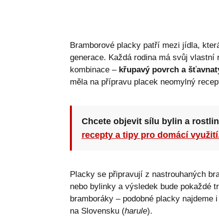
Bramborové placky patří mezi jídla, kter
generace. Každá rodina má svůj vlastní r
kombinace –
křupavý povrch a šťavnat
měla na přípravu placek neomylný recep
Chcete objevit sílu bylin a rostli
recepty a tipy pro domácí využití
Placky se připravují z nastrouhaných br
nebo bylinky a výsledek bude pokaždé tro
bramboráky – podobné placky najdeme i 
na Slovensku (
harule
).