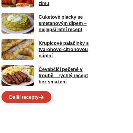
zimu
Cuketové placky se
smetanovým dipem –
nejlepší letní recept
Krupicové palačinky s
tvarohovo-citronovou
náplní
Čevabčiči pečené v
troubě – rychlý recept
bez smažení
Další recepty