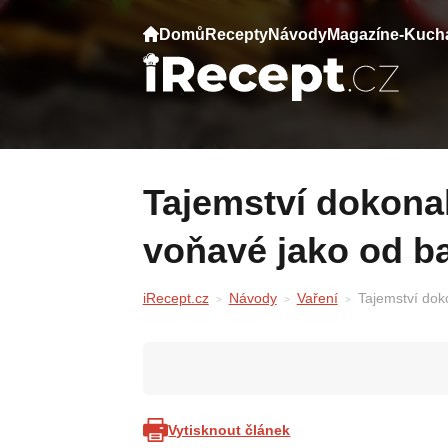
Domů
Recepty
Návody
Magazín
e-Kuch
Tajemství dokonalých placek: křupavé a
voňavé jako od b
iRecept.cz
Návody
Vaření
Tajemství dok
Vytisknout článek