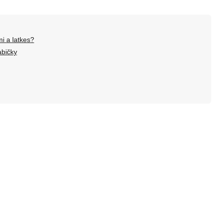
mi a latkes?
abičky