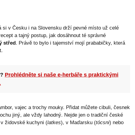
á si v Česku i na Slovensku drží pevné místo už celé
ecept a tajný postup, jak dosáhnout té správné
ý střed
. Právě to bylo i tajemství mojí prababičky, která
t.
n?
Prohlédněte si naše e-herbáře s praktickými
.
ambor, vajec a trochy mouky. Přidat můžete cibuli, česnek
chu jiný, ale vždy lahodný. Nejde jen o tradiční české
v židovské kuchyni (
latkes
), v Maďarsku (
tócsni
) nebo