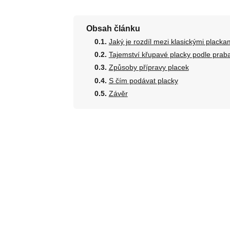
Obsah článku
Jaký je rozdíl mezi klasickými placka
Tajemství křupavé placky podle prab
Způsoby přípravy placek
S čím podávat placky
Závěr