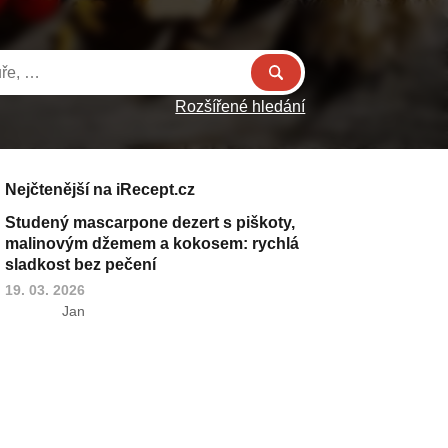
Rozšířené hledání
Nejčtenější na iRecept.cz
Studený mascarpone dezert s piškoty,
malinovým džemem a kokosem: rychlá
sladkost bez pečení
19. 03. 2026
Jan