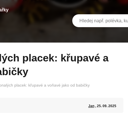
ařky
abičky
onalých placek: křupavé a voňavé jako od babičky
Jan
, 25. 09. 2025