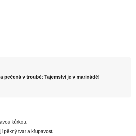
a pečená v troubě: Tajemství je v marinádě!
tavou kůrkou.
ají pěkný tvar a křupavost.