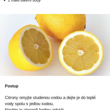
1 malé balení sody
Postup
Citrony omyjte studenou vodou a dejte je do teplé
vody spolu s jedlou sodou.
Nechte je alespoň hodinu odstát.