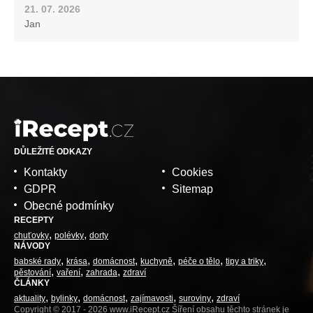
21. 07. 2026
Jan
DŮLEŽITÉ ODKAZY
Kontakty
Cookies
GDPR
Sitemap
Obecné podmínky
RECEPTY
chuťovky
polévky
dorty
NÁVODY
babské rady
krása
domácnost
kuchyně
péče o tělo
tipy a triky
pěstování
vaření
zahrada
zdraví
ČLÁNKY
aktuality
bylinky
domácnost
zajímavosti
suroviny
zdraví
Copyright © 2017 - 2026 www.iRecept.cz Šíření obsahu těchto stránek je