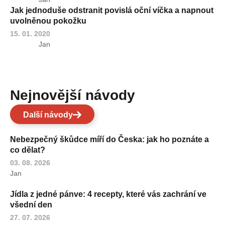
Jak jednoduše odstranit povislá oční víčka a napnout
uvolněnou pokožku
15. 01. 2020
Jan
Nejnovější návody
Další návody
Nebezpečný škůdce míří do Česka: jak ho poznáte a
co dělat?
03. 08. 2026
Jan
Jídla z jedné pánve: 4 recepty, které vás zachrání ve
všední den
27. 07. 2026