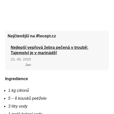
Nejčtenější na iRecept.cz
Nejlepší vepřová žebra pečená v troubě:
Tajemství je v marinádě!
23. 06. 2025
Jan
Ingredience
1 kg citronů
5 – 6 kousků petržele
3 litry vody