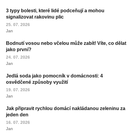
3 typy bolesti, které lidé podceňují a mohou
signalizovat rakovinu plic
25. 07. 2026
Jan
Bodnutí vosou nebo včelou může zabít! Víte, co dělat
jako první?
24. 07. 2026
Jan
Jedlá soda jako pomocník v domácnosti: 4
osvědčené způsoby využití
19. 07. 2026
Jan
Jak připravit rychlou domácí nakládanou zeleninu za
jeden den
16. 07. 2026
Jan