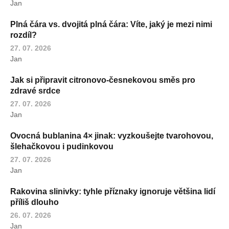
Jan
Plná čára vs. dvojitá plná čára: Víte, jaký je mezi nimi
rozdíl?
27. 07. 2026
Jan
Jak si připravit citronovo-česnekovou směs pro
zdravé srdce
27. 07. 2026
Jan
Ovocná bublanina 4× jinak: vyzkoušejte tvarohovou,
šlehačkovou i pudinkovou
27. 07. 2026
Jan
Rakovina slinivky: tyhle příznaky ignoruje většina lidí
příliš dlouho
26. 07. 2026
Jan