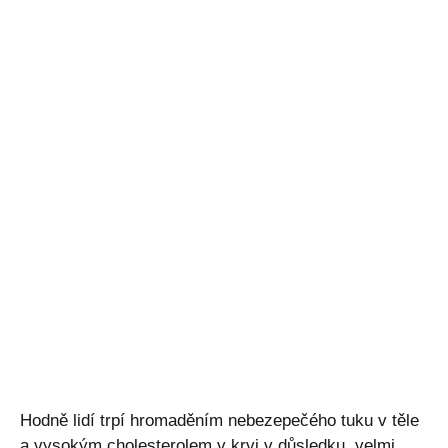
Hodně lidí trpí hromaděním nebezepečého tuku v těle
a vysokým cholesterolem v krvi v důsledku velmi