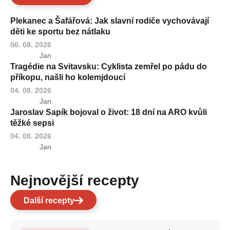
Plekanec a Šafářová: Jak slavní rodiče vychovávají
děti ke sportu bez nátlaku
06. 08. 2026
Jan
Tragédie na Svitavsku: Cyklista zemřel po pádu do
příkopu, našli ho kolemjdoucí
04. 08. 2026
Jan
Jaroslav Sapík bojoval o život: 18 dní na ARO kvůli
těžké sepsi
04. 08. 2026
Jan
Nejnovější recepty
Další recepty