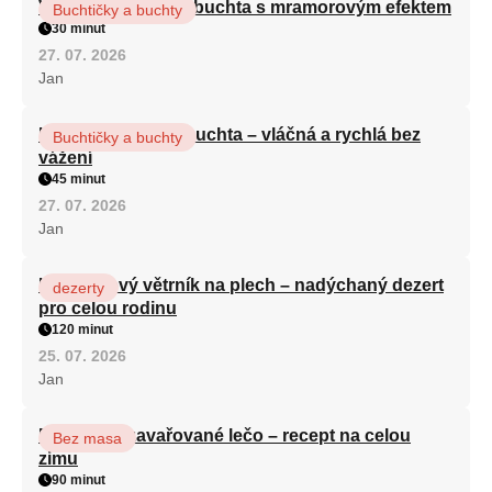
Vláčná olejová litá buchta s mramorovým efektem
Buchtičky a buchty
30 minut
27. 07. 2026
Jan
Hrnková maková buchta – vláčná a rychlá bez
Buchtičky a buchty
vážení
45 minut
27. 07. 2026
Jan
Karamelový větrník na plech – nadýchaný dezert
dezerty
pro celou rodinu
120 minut
25. 07. 2026
Jan
Babiččino zavařované lečo – recept na celou
Bez masa
zimu
90 minut