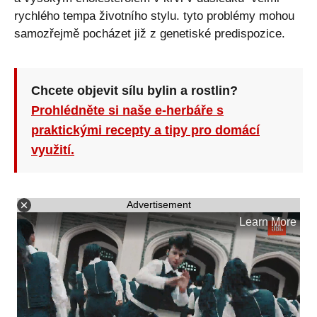
rychlého tempa životního stylu. tyto problémy mohou
samozřejmě pocházet již z genetiské predispozice.
Chcete objevit sílu bylin a rostlin?
Prohlédněte si naše e-herbáře s
praktickými recepty a tipy pro domácí
využití.
Advertisement