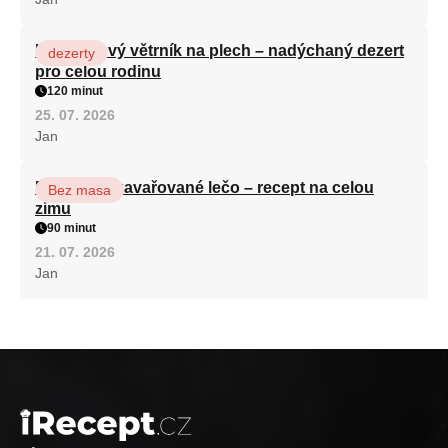
Karamelový větrník na plech – nadýchaný dezert
dezerty
pro celou rodinu
120 minut
25. 07. 2026
Jan
Babiččino zavařované lečo – recept na celou
Bez masa
zimu
90 minut
21. 07. 2026
Jan