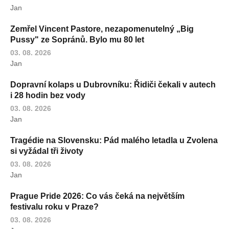
Jan
Zemřel Vincent Pastore, nezapomenutelný „Big
Pussy" ze Sopránů. Bylo mu 80 let
03. 08. 2026
Jan
Dopravní kolaps u Dubrovníku: Řidiči čekali v autech
i 28 hodin bez vody
03. 08. 2026
Jan
Tragédie na Slovensku: Pád malého letadla u Zvolena
si vyžádal tři životy
03. 08. 2026
Jan
Prague Pride 2026: Co vás čeká na největším
festivalu roku v Praze?
03. 08. 2026