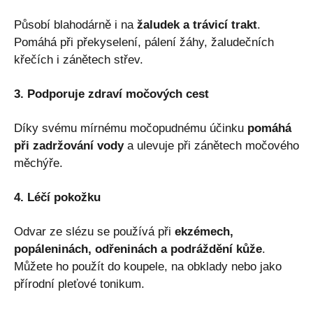
Působí blahodárně i na
žaludek a trávicí trakt
.
Pomáhá při překyselení, pálení žáhy, žaludečních
křečích i zánětech střev.
3. Podporuje zdraví močových cest
Díky svému mírnému močopudnému účinku
pomáhá
při zadržování vody
a ulevuje při zánětech močového
měchýře.
4. Léčí pokožku
Odvar ze slézu se používá při
ekzémech,
popáleninách, odřeninách a podráždění kůže
.
Můžete ho použít do koupele, na obklady nebo jako
přírodní pleťové tonikum.