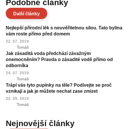
Podobné články
Další články
Nejlepší přírodní lék s neuvěřitelnou silou. Tato bylina
vám roste přímo před domem
22. 07. 2019
Tomáš
Jak zásaditá voda předchází závažným
onemocněním? Pravda o zásadité vodě přímo od
odborníka
24. 07. 2019
Tomáš
Trápí vás tyto pupínky na těle? Podívejte se proč
vznikají a jak je můžete nechat zase zmizet
22. 09. 2019
Tomáš
Nejnovější články