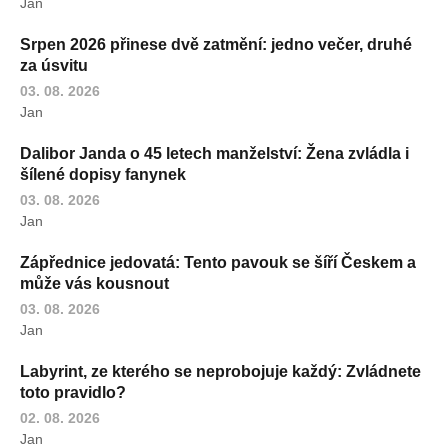
Jan
Srpen 2026 přinese dvě zatmění: jedno večer, druhé
za úsvitu
03. 08. 2026
Jan
Dalibor Janda o 45 letech manželství: Žena zvládla i
šílené dopisy fanynek
03. 08. 2026
Jan
Zápřednice jedovatá: Tento pavouk se šíří Českem a
může vás kousnout
03. 08. 2026
Jan
Labyrint, ze kterého se neprobojuje každý: Zvládnete
toto pravidlo?
02. 08. 2026
Jan