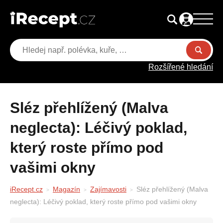
Rozšířené hledání
Sléz přehlížený (Malva
neglecta): Léčivý poklad,
který roste přímo pod
vašimi okny
iRecept.cz
Magazín
Zajímavosti
Sléz přehlížený (Malva
neglecta): Léčivý poklad, který roste přímo pod vašimi okny