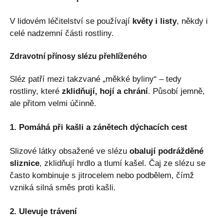
V lidovém léčitelství se používají
květy i listy
, někdy i
celé nadzemní části rostliny.
Zdravotní přínosy slézu přehlíženého
Sléz patří mezi takzvané „měkké byliny“ – tedy
rostliny, které
zklidňují, hojí a chrání
. Působí jemně,
ale přitom velmi účinně.
1. Pomáhá při kašli a zánětech dýchacích cest
Slizové látky obsažené ve slézu
obalují podrážděné
sliznice
, zklidňují hrdlo a tlumí kašel. Čaj ze slézu se
často kombinuje s jitrocelem nebo podbělem, čímž
vzniká silná směs proti kašli.
2. Ulevuje trávení