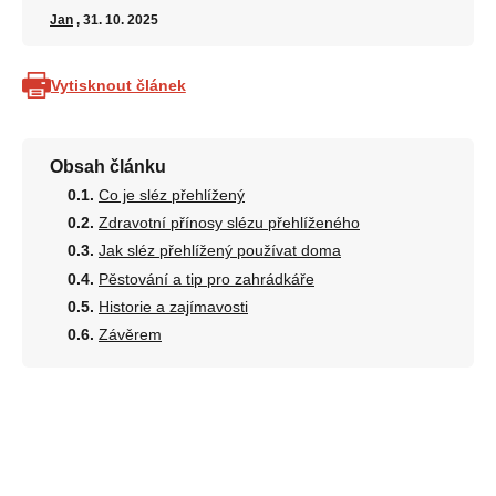
Jan
, 31. 10. 2025
Vytisknout článek
Obsah článku
Co je sléz přehlížený
Zdravotní přínosy slézu přehlíženého
Jak sléz přehlížený používat doma
Pěstování a tip pro zahrádkáře
Historie a zajímavosti
Závěrem