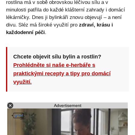
rostlina má v sobě obrovskou léčivou sílu a v
minulosti patřila do každé klášterní zahrady i domácí
lékárničky. Dnes ji bylinkáři znovu objevují – a není
divu. Sléz má široké využití pro
zdraví, krásu i
každodenní péči
.
Chcete objevit sílu bylin a rostlin?
Prohlédněte si naše e-herbáře s
praktickými recepty a tipy pro domácí
využití.
Advertisement