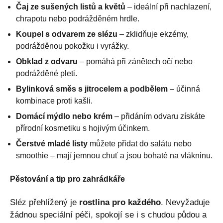
Čaj ze sušených listů a květů
– ideální při nachlazení,
chrapotu nebo podrážděném hrdle.
Koupel s odvarem ze slézu
– zklidňuje ekzémy,
podrážděnou pokožku i vyrážky.
Obklad z odvaru
– pomáhá při zánětech očí nebo
podrážděné pleti.
Bylinková směs s jitrocelem a podbělem
– účinná
kombinace proti kašli.
Domácí mýdlo nebo krém
– přidáním odvaru získáte
přírodní kosmetiku s hojivým účinkem.
Čerstvé mladé listy
můžete přidat do salátu nebo
smoothie – mají jemnou chuť a jsou bohaté na vlákninu.
Pěstování a tip pro zahrádkáře
Sléz přehlížený je
rostlina pro každého
. Nevyžaduje
žádnou speciální péči, spokojí se i s chudou půdou a