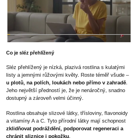
Co je sléz přehlížený
Sléz přehlížený je nízká, plazivá rostlina s kulatými
listy a jemnými růžovými květy. Roste téměř všude –
u plotů, na polích, loukách nebo přímo v zahradě
.
Jeho největší předností je, že je nenáročný, snadno
dostupný a zároveň velmi účinný.
Rostlina obsahuje slizové látky, třísloviny, flavonoidy
a vitamíny A a C. Tyto přírodní látky mají schopnost
zklidňovat podráždění, podporovat regeneraci a
chránit sliznice i pokožku
.