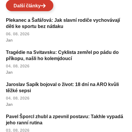
Další články
Plekanec a Šafářová: Jak slavní rodiče vychovávají
děti ke sportu bez nátlaku
06. 08. 2026
Jan
Tragédie na Svitavsku: Cyklista zemřel po pádu do
příkopu, našli ho kolemjdoucí
04. 08. 2026
Jan
Jaroslav Sapík bojoval o život: 18 dní na ARO kvůli
těžké sepsi
04. 08. 2026
Jan
Pavel Šporcl zhubl a zpevnil postavu: Takhle vypadá
jeho ranní rutina
03. 08. 2026