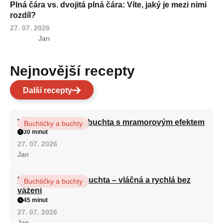
Plná čára vs. dvojitá plná čára: Víte, jaký je mezi nimi
rozdíl?
27. 07. 2026
Jan
Nejnovější recepty
Další recepty
Vláčná olejová litá buchta s mramorovým efektem
Buchtičky a buchty
30 minut
27. 07. 2026
Jan
Hrnková maková buchta – vláčná a rychlá bez
Buchtičky a buchty
vážení
45 minut
27. 07. 2026
Jan