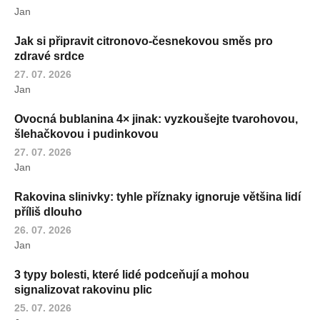
Jan
Jak si připravit citronovo-česnekovou směs pro
zdravé srdce
27. 07. 2026
Jan
Ovocná bublanina 4× jinak: vyzkoušejte tvarohovou,
šlehačkovou i pudinkovou
27. 07. 2026
Jan
Rakovina slinivky: tyhle příznaky ignoruje většina lidí
příliš dlouho
26. 07. 2026
Jan
3 typy bolesti, které lidé podceňují a mohou
signalizovat rakovinu plic
25. 07. 2026