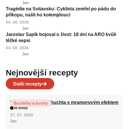
Jan
Tragédie na Svitavsku: Cyklista zemřel po pádu do
příkopu, našli ho kolemjdoucí
04. 08. 2026
Jan
Jaroslav Sapík bojoval o život: 18 dní na ARO kvůli
těžké sepsi
04. 08. 2026
Jan
Nejnovější recepty
Další recepty
Vláčná olejová litá buchta s mramorovým efektem
Buchtičky a buchty
30 minut
27. 07. 2026
Jan