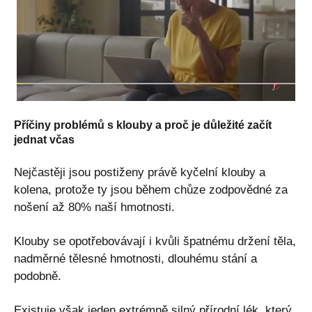
Příčiny problémů s klouby a proč je důležité začít
jednat včas
Nejčastěji jsou postiženy právě kyčelní klouby a
kolena, protože ty jsou během chůze zodpovědné za
nošení až 80% naší hmotnosti.
Klouby se opotřebovávají i kvůli špatnému držení těla,
nadměrné tělesné hmotnosti, dlouhému stání a
podobně.
Existuje však jeden extrémně silný přírodní lék, který