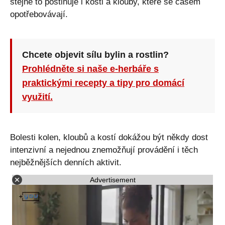
stejně to postihuje i kosti a klouby, které se časem
opotřebovávají.
Chcete objevit sílu bylin a rostlin?
Prohlédněte si naše e-herbáře s
praktickými recepty a tipy pro domácí
využití.
Bolesti kolen, kloubů a kostí dokážou být někdy dost
intenzivní a nejednou znemožňují provádění i těch
nejběžnějších denních aktivit.
Advertisement