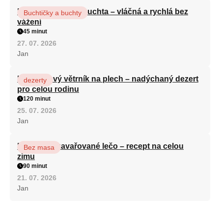
Hrnková maková buchta – vláčná a rychlá bez
Buchtičky a buchty
vážení
45 minut
27. 07. 2026
Jan
Karamelový větrník na plech – nadýchaný dezert
dezerty
pro celou rodinu
120 minut
25. 07. 2026
Jan
Babiččino zavařované lečo – recept na celou
Bez masa
zimu
90 minut
21. 07. 2026
Jan