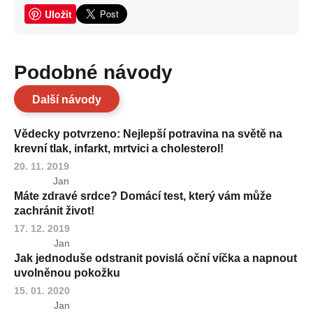
Uložit
Podobné návody
Další návody
Vědecky potvrzeno: Nejlepší potravina na světě na
krevní tlak, infarkt, mrtvici a cholesterol!
20. 11. 2019
Jan
Máte zdravé srdce? Domácí test, který vám může
zachránit život!
17. 12. 2019
Jan
Jak jednoduše odstranit povislá oční víčka a napnout
uvolněnou pokožku
15. 01. 2020
Jan