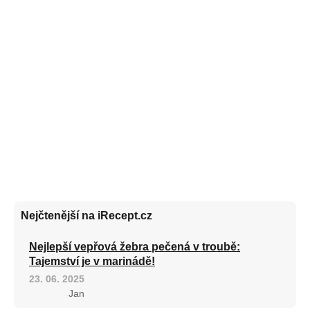
Nejčtenější na iRecept.cz
Nejlepší vepřová žebra pečená v troubě:
Tajemství je v marinádě!
23. 06. 2025
Jan