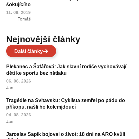
šokujícího
11. 06. 2019
Tomáš
Nejnovější články
Další články
Plekanec a Šafářová: Jak slavní rodiče vychovávají
děti ke sportu bez nátlaku
06. 08. 2026
Jan
Tragédie na Svitavsku: Cyklista zemřel po pádu do
příkopu, našli ho kolemjdoucí
04. 08. 2026
Jan
Jaroslav Sapík bojoval o život: 18 dní na ARO kvůli