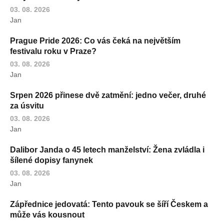
03. 08. 2026
Jan
Prague Pride 2026: Co vás čeká na největším
festivalu roku v Praze?
03. 08. 2026
Jan
Srpen 2026 přinese dvě zatmění: jedno večer, druhé
za úsvitu
03. 08. 2026
Jan
Dalibor Janda o 45 letech manželství: Žena zvládla i
šílené dopisy fanynek
03. 08. 2026
Jan
Zápřednice jedovatá: Tento pavouk se šíří Českem a
může vás kousnout