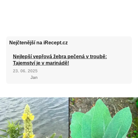
Nejčtenější na iRecept.cz
Nejlepší vepřová žebra pečená v troubě:
Tajemství je v marinádě!
23. 06. 2025
Jan