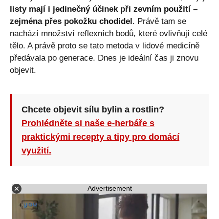
listy mají i jedinečný účinek při zevním použití –
zejména přes pokožku chodidel
. Právě tam se
nachází množství reflexních bodů, které ovlivňují celé
tělo. A právě proto se tato metoda v lidové medicíně
předávala po generace. Dnes je ideální čas ji znovu
objevit.
Chcete objevit sílu bylin a rostlin?
Prohlédněte si naše e-herbáře s
praktickými recepty a tipy pro domácí
využití.
Advertisement