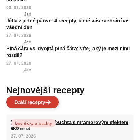
03. 08. 2026
Jan
Jídla z jedné pánve: 4 recepty, které vás zachrání ve
všední den
27. 07. 2026
Jan
Plná čára vs. dvojitá plná čára: Víte, jaký je mezi nimi
rozdíl?
27. 07. 2026
Jan
Nejnovější recepty
Další recepty
Vláčná olejová litá buchta s mramorovým efektem
Buchtičky a buchty
30 minut
27. 07. 2026