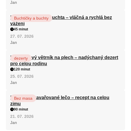
Jan
Hrnková maková buchta – vláčná a rychlá bez
Buchtičky a buchty
vážení
45 minut
27. 07. 2026
Jan
Karamelový větrník na plech – nadýchaný dezert
dezerty
pro celou rodinu
120 minut
25. 07. 2026
Jan
Babiččino zavařované lečo – recept na celou
Bez masa
zimu
90 minut
21. 07. 2026
Jan