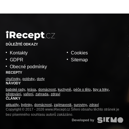
DŮLEŽITÉ ODKAZY
Kontakty
Cookies
GDPR
Sitemap
Obecné podmínky
RECEPTY
chuťovky
polévky
dorty
NÁVODY
babské rady
krása
domácnost
kuchyně
péče o tělo
tipy a triky
pěstování
vaření
zahrada
zdraví
ČLÁNKY
aktuality
bylinky
domácnost
zajímavosti
suroviny
zdraví
Copyright © 2017 - 2026 www.iRecept.cz Šíření obsahu těchto stránek je
bez písemného souhlasu autorů zakázáno.