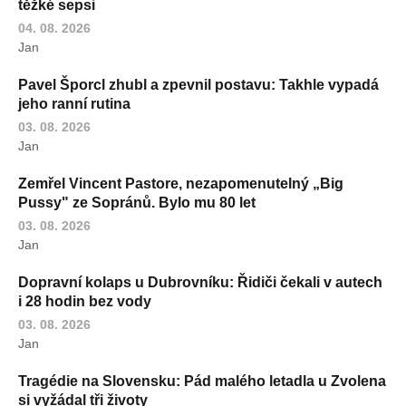
těžké sepsi
04. 08. 2026
Jan
Pavel Šporcl zhubl a zpevnil postavu: Takhle vypadá
jeho ranní rutina
03. 08. 2026
Jan
Zemřel Vincent Pastore, nezapomenutelný „Big
Pussy" ze Sopránů. Bylo mu 80 let
03. 08. 2026
Jan
Dopravní kolaps u Dubrovníku: Řidiči čekali v autech
i 28 hodin bez vody
03. 08. 2026
Jan
Tragédie na Slovensku: Pád malého letadla u Zvolena
si vyžádal tři životy