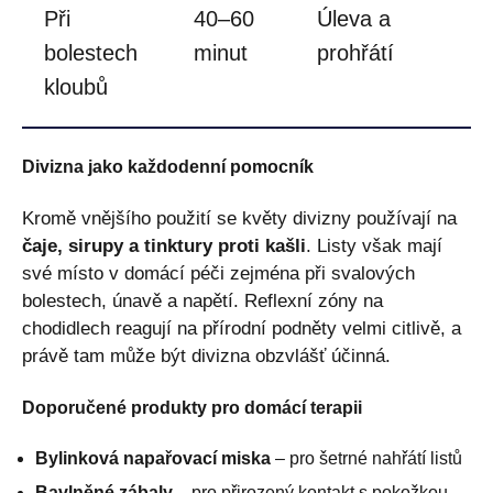
Při
40–60
Úleva a
bolestech
minut
prohřátí
kloubů
Divizna jako každodenní pomocník
Kromě vnějšího použití se květy divizny používají na
čaje, sirupy a tinktury proti kašli
. Listy však mají
své místo v domácí péči zejména při svalových
bolestech, únavě a napětí. Reflexní zóny na
chodidlech reagují na přírodní podněty velmi citlivě, a
právě tam může být divizna obzvlášť účinná.
Doporučené produkty pro domácí terapii
Bylinková napařovací miska
– pro šetrné nahřátí listů
Bavlněné zábaly
– pro přirozený kontakt s pokožkou