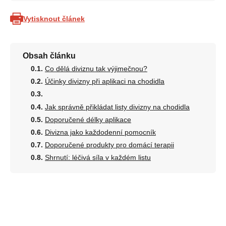
Vytisknout článek
Obsah článku
Co dělá diviznu tak výjimečnou?
Účinky divizny při aplikaci na chodidla
Jak správně přikládat listy divizny na chodidla
Doporučené délky aplikace
Divizna jako každodenní pomocník
Doporučené produkty pro domácí terapii
Shrnutí: léčivá síla v každém listu