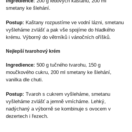
Ingredience:
200 g ledových kaštanů, 200 ml
smetany ke šlehání.
Postup:
Kaštany rozpustíme ve vodní lázni, smetanu
vyšleháme zvlášť a pak vše spojíme do hladkého
krému. Výborný do větrníků i vánočních oříšků.
Nejlepší tvarohový krém
Ingredience:
500 g tučného tvarohu, 150 g
moučkového cukru, 200 ml smetany ke šlehání,
vanilka dle chuti.
Postup:
Tvaroh s cukrem vyšleháme, smetanu
vyšleháme zvlášť a jemně vmícháme. Lehký,
nadýchaný a výborně se kombinuje s ovocem v
dezertech i řezech.