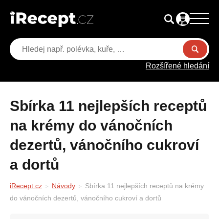
Rozšířené hledání
Sbírka 11 nejlepších receptů
na krémy do vánočních
dezertů, vánočního cukroví
a dortů
iRecept.cz
Návody
Sbírka 11 nejlepších receptů na krémy
do vánočních dezertů, vánočního cukroví a dortů