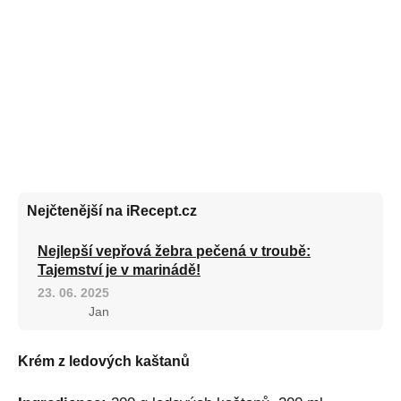
Nejčtenější na iRecept.cz
Nejlepší vepřová žebra pečená v troubě:
Tajemství je v marinádě!
23. 06. 2025
Jan
Krém z ledových kaštanů