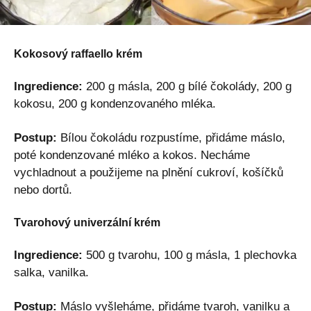
Kokosový raffaello krém
Ingredience:
200 g másla, 200 g bílé čokolády, 200 g
kokosu, 200 g kondenzovaného mléka.
Postup:
Bílou čokoládu rozpustíme, přidáme máslo,
poté kondenzované mléko a kokos. Necháme
vychladnout a použijeme na plnění cukroví, košíčků
nebo dortů.
Tvarohový univerzální krém
Ingredience:
500 g tvarohu, 100 g másla, 1 plechovka
salka, vanilka.
Postup:
Máslo vyšleháme, přidáme tvaroh, vanilku a