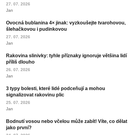
27. 07. 2026
Jan
Ovocná bublanina 4× jinak: vyzkoušejte tvarohovou,
šlehačkovou i pudinkovou
27. 07. 2026
Jan
Rakovina slinivky: tyhle příznaky ignoruje většina lidí
příliš dlouho
26. 07. 2026
Jan
3 typy bolesti, které lidé podceňují a mohou
signalizovat rakovinu plic
25. 07. 2026
Jan
Bodnutí vosou nebo včelou může zabít! Víte, co dělat
jako první?