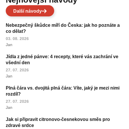
Další návody
Nebezpečný škůdce míří do Česka: jak ho poznáte a
co dělat?
03. 08. 2026
Jan
Jídla z jedné pánve: 4 recepty, které vás zachrání ve
všední den
27. 07. 2026
Jan
Plná čára vs. dvojitá plná čára: Víte, jaký je mezi nimi
rozdíl?
27. 07. 2026
Jan
Jak si připravit citronovo-česnekovou směs pro
zdravé srdce