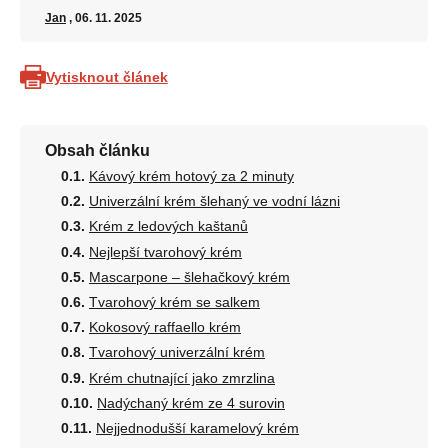
Jan
, 06. 11. 2025
Vytisknout článek
Obsah článku
Kávový krém hotový za 2 minuty
Univerzální krém šlehaný ve vodní lázni
Krém z ledových kaštanů
Nejlepší tvarohový krém
Mascarpone – šlehačkový krém
Tvarohový krém se salkem
Kokosový raffaello krém
Tvarohový univerzální krém
Krém chutnající jako zmrzlina
Nadýchaný krém ze 4 surovin
Nejjednodušší karamelový krém