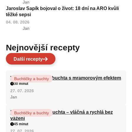
Jan
Jaroslav Sapík bojoval o život: 18 dní na ARO kvůli
těžké sepsi
04. 08. 2026
Jan
Nejnovější recepty
Další recepty
Vláčná olejová litá buchta s mramorovým efektem
Buchtičky a buchty
30 minut
27. 07. 2026
Jan
Hrnková maková buchta – vláčná a rychlá bez
Buchtičky a buchty
vážení
45 minut
27. 07. 2026