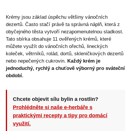
Krémy jsou základ úspěchu většiny vánočních
dezertů. Často stačí právě ta správná náplň, která z
obyčejného těsta vytvoří nezapomenutelnou sladkost.
Tato sbírka obsahuje 11 ověřených krémů, které
můžete využít do vánočních ořechů, lineckých
koleček, větrníků, rolád, dortů, skleničkových dezertů
nebo nepečených cukrovin.
Každý krém je
jednoduchý, rychlý a chuťově výborný pro sváteční
období.
Chcete objevit sílu bylin a rostlin?
Prohlédněte si naše e-herbáře s
praktickými recepty a tipy pro domácí
využití.