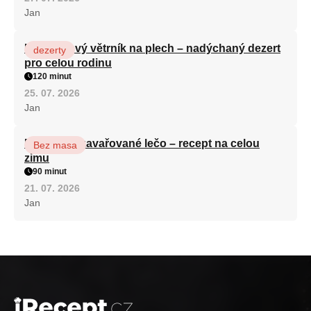
Jan
Karamelový větrník na plech – nadýchaný dezert
dezerty
pro celou rodinu
120 minut
25. 07. 2026
Jan
Babiččino zavařované lečo – recept na celou
Bez masa
zimu
90 minut
21. 07. 2026
Jan