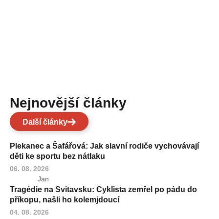
Nejnovější články
Další články
Plekanec a Šafářová: Jak slavní rodiče vychovávají
děti ke sportu bez nátlaku
06. 08. 2026
Jan
Tragédie na Svitavsku: Cyklista zemřel po pádu do
příkopu, našli ho kolemjdoucí
04. 08. 2026