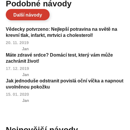
Podobné návody
Další návody
Vědecky potvrzeno: Nejlepší potravina na světě na
krevní tlak, infarkt, mrtvici a cholesterol!
20. 11. 2019
Jan
Máte zdravé srdce? Domácí test, který vám může
zachránit život!
17. 12. 2019
Jan
Jak jednoduše odstranit povislá oční víčka a napnout
uvolněnou pokožku
15. 01. 2020
Jan
Nejnovější návody