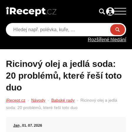
Rozšířené hledání
Ricinový olej a jedlá soda:
20 problémů, které řeší toto
duo
iRecept.cz
Návody
Babské rady
Ricinový olej a jedlá
soda: 20 problémů, které řeší toto duo
Jan
, 01. 07. 2026