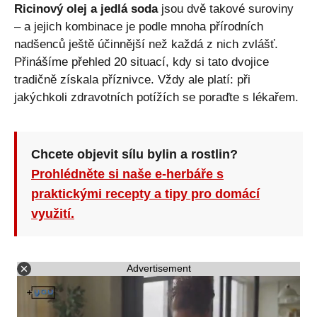
Ricinový olej a jedlá soda
jsou dvě takové suroviny
– a jejich kombinace je podle mnoha přírodních
nadšenců ještě účinnější než každá z nich zvlášť.
Přinášíme přehled 20 situací, kdy si tato dvojice
tradičně získala příznivce. Vždy ale platí: při
jakýchkoli zdravotních potížích se poraďte s lékařem.
Chcete objevit sílu bylin a rostlin?
Prohlédněte si naše e-herbáře s
praktickými recepty a tipy pro domácí
využití.
Advertisement