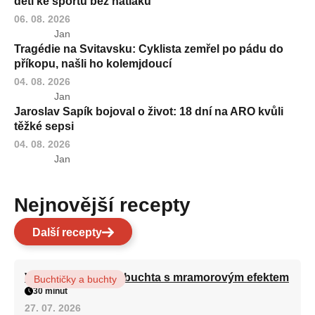
děti ke sportu bez nátlaku
06. 08. 2026
Jan
Tragédie na Svitavsku: Cyklista zemřel po pádu do
příkopu, našli ho kolemjdoucí
04. 08. 2026
Jan
Jaroslav Sapík bojoval o život: 18 dní na ARO kvůli
těžké sepsi
04. 08. 2026
Jan
Nejnovější recepty
Další recepty
Vláčná olejová litá buchta s mramorovým efektem
Buchtičky a buchty
30 minut
27. 07. 2026