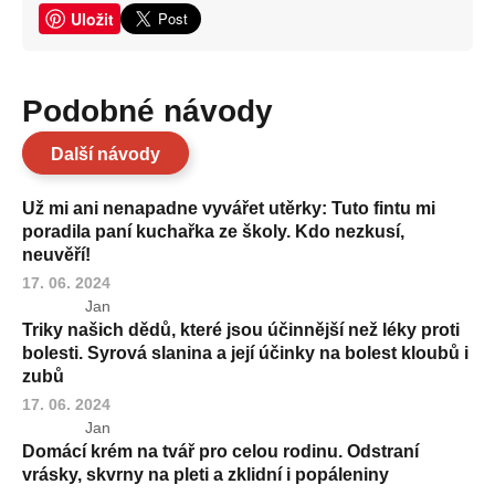
Uložit
Podobné návody
Další návody
Už mi ani nenapadne vyvářet utěrky: Tuto fintu mi
poradila paní kuchařka ze školy. Kdo nezkusí,
neuvěří!
17. 06. 2024
Jan
Triky našich dědů, které jsou účinnější než léky proti
bolesti. Syrová slanina a její účinky na bolest kloubů i
zubů
17. 06. 2024
Jan
Domácí krém na tvář pro celou rodinu. Odstraní
vrásky, skvrny na pleti a zklidní i popáleniny