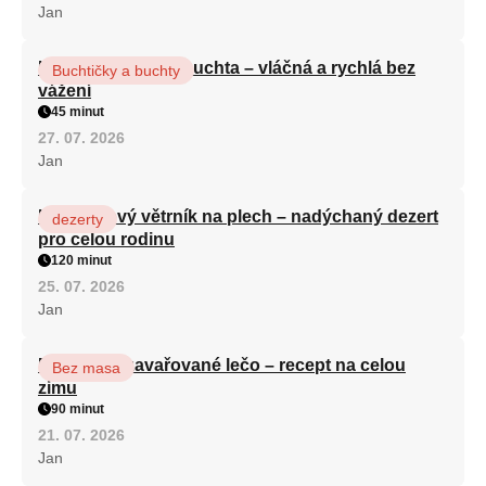
Jan
Hrnková maková buchta – vláčná a rychlá bez
Buchtičky a buchty
vážení
45 minut
27. 07. 2026
Jan
Karamelový větrník na plech – nadýchaný dezert
dezerty
pro celou rodinu
120 minut
25. 07. 2026
Jan
Babiččino zavařované lečo – recept na celou
Bez masa
zimu
90 minut
21. 07. 2026
Jan