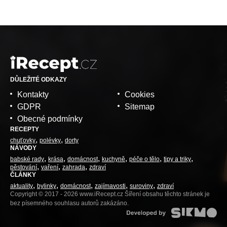
DŮLEŽITÉ ODKAZY
Kontakty
Cookies
GDPR
Sitemap
Obecné podmínky
RECEPTY
chuťovky
polévky
dorty
NÁVODY
babské rady
krása
domácnost
kuchyně
péče o tělo
tipy a triky
pěstování
vaření
zahrada
zdraví
ČLÁNKY
aktuality
bylinky
domácnost
zajímavosti
suroviny
zdraví
Copyright © 2017 - 2026 www.iRecept.cz Šíření obsahu těchto stránek je
bez písemného souhlasu autorů zakázáno.