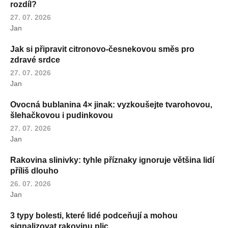
rozdíl?
27. 07. 2026
Jan
Jak si připravit citronovo-česnekovou směs pro
zdravé srdce
27. 07. 2026
Jan
Ovocná bublanina 4× jinak: vyzkoušejte tvarohovou,
šlehačkovou i pudinkovou
27. 07. 2026
Jan
Rakovina slinivky: tyhle příznaky ignoruje většina lidí
příliš dlouho
26. 07. 2026
Jan
3 typy bolesti, které lidé podceňují a mohou
signalizovat rakovinu plic