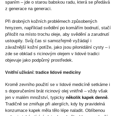
spaním – jde o starou babskou radu, která se předává
z generace na generaci.
Při drobných kožních problémech způsobených
hmyzem, například svědění po komářím bodnutí, stačí
přiložit na místo trochu oleje, aby svědění a zarudnutí
ustoupily. Svůj čas si samozřejmě vyžádají i
závažnější kožní potíže, jako jsou pilonidální cysty – i
zde se obklad s ricinovým olejem v lidové tradici
objevuje jako podpůrný prostředek.
Vnitřní užívání: tradice lidové medicíny
Kromě zevního použití se v lidové medicíně setkáme i
s doporučeními brát ricinový olej vnitřně – vždy však
jen v malém množství, typicky
několik kapek denně
.
Tradičně se zmiňuje při alergiích, kdy by pravidelná
konzumace kapek měla tělo lépe naladit. Oblíbenou