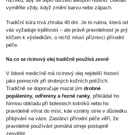
ručníku, aby se teplo udrželo alespoň hodinu. Obklad
vyměňte vždy, když změní barvu nebo zápach.
Tradiční kúra trvá zhruba 40 dní. Je to rutina, která od
vás vyžaduje trpělivost – ale právě pravidelnost je prý
klíčem k výsledkům, o nichž mluví příznivci přírodní
péče.
Na co se ricinový olej tradičně používá zevně
V lidové medicíně má ricinový olej nejdelší historii
jako pomocník při drobných kožních potížích.
Tradičně se doporučuje mazat jím
drobné
popáleniny, odřeniny a řezné ranky
, přikládat ho
formou obkladu při bolestech kotníků nebo ho
pravidelně vtírat do míst, kde vznikly strie v důsledku
přibývání na váze. Zastánci přírodní péče věří, že
pravidelné používání pomáhá streje postupně
zesvětlit.