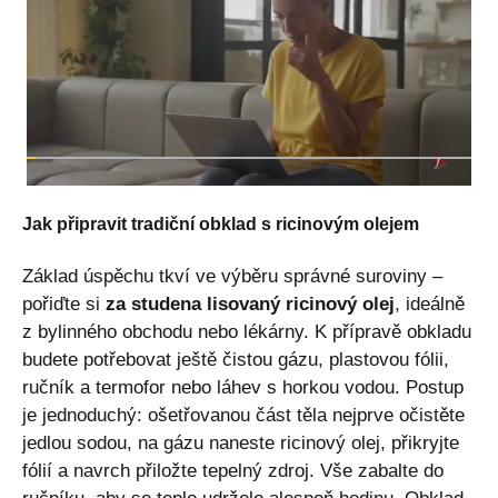
Jak připravit tradiční obklad s ricinovým olejem
Základ úspěchu tkví ve výběru správné suroviny –
pořiďte si
za studena lisovaný ricinový olej
, ideálně
z bylinného obchodu nebo lékárny. K přípravě obkladu
budete potřebovat ještě čistou gázu, plastovou fólii,
ručník a termofor nebo láhev s horkou vodou. Postup
je jednoduchý: ošetřovanou část těla nejprve očistěte
jedlou sodou, na gázu naneste ricinový olej, přikryjte
fólií a navrch přiložte tepelný zdroj. Vše zabalte do