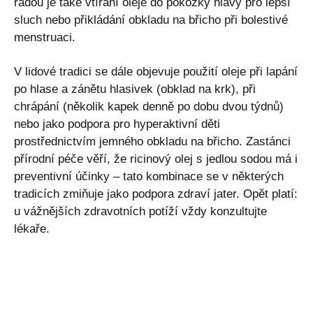
radou je také vtírání oleje do pokožky hlavy pro lepší
sluch nebo přikládání obkladu na břicho při bolestivé
menstruaci.
V lidové tradici se dále objevuje použití oleje při lapání
po hlase a zánětu hlasivek (obklad na krk), při
chrápání (několik kapek denně po dobu dvou týdnů)
nebo jako podpora pro hyperaktivní děti
prostřednictvím jemného obkladu na břicho. Zastánci
přírodní péče věří, že ricinový olej s jedlou sodou má i
preventivní účinky – tato kombinace se v některých
tradicích zmiňuje jako podpora zdraví jater. Opět platí:
u vážnějších zdravotních potíží vždy konzultujte
lékaře.