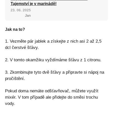
Tajemství je v marinádě!
23. 06. 2025
Jan
Jak na to?
1. Vezměte pár jablek a získejte z nich asi 2 až 2,5
dcl čerstvé šťávy.
2. V tomto okamžiku vyždímáme šťávu z 1 citronu.
3. Zkombinujte tyto dvě šťávy a připravte si nápoj na
pročištění.
Pokud doma nemáte odšťavňovač, můžete využít
mixér. V tom případě ale přidejte do směsi trochu
vody.