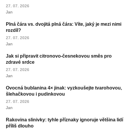
27. 07. 2026
Jan
Plná čára vs. dvojitá plná čára: Víte, jaký je mezi nimi
rozdíl?
27. 07. 2026
Jan
Jak si připravit citronovo-česnekovou směs pro
zdravé srdce
27. 07. 2026
Jan
Ovocná bublanina 4× jinak: vyzkoušejte tvarohovou,
šlehačkovou i pudinkovou
27. 07. 2026
Jan
Rakovina slinivky: tyhle příznaky ignoruje většina lidí
příliš dlouho