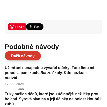
Uložit
Podobné návody
Další návody
Už mi ani nenapadne vyvářet utěrky: Tuto fintu mi
poradila paní kuchařka ze školy. Kdo nezkusí,
neuvěří!
17. 06. 2024
Jan
Triky našich dědů, které jsou účinnější než léky proti
bolesti. Syrová slanina a její účinky na bolest kloubů i
zubů