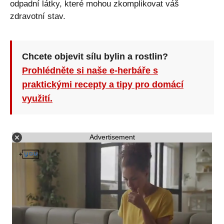
odpadní látky, které mohou zkomplikovat váš
zdravotní stav.
Chcete objevit sílu bylin a rostlin?
Prohlédněte si naše e-herbáře s
praktickými recepty a tipy pro domácí
využití.
Advertisement