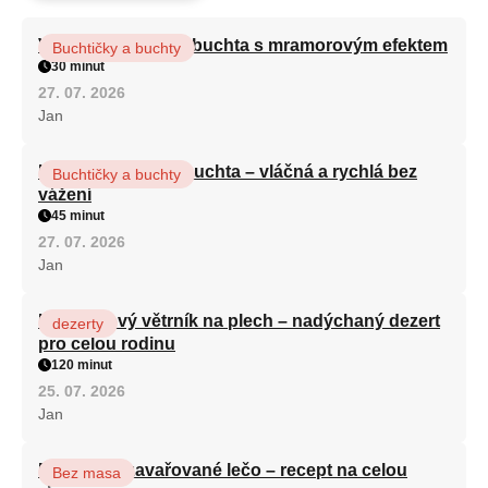
Vláčná olejová litá buchta s mramorovým efektem
Buchtičky a buchty
30 minut
27. 07. 2026
Jan
Hrnková maková buchta – vláčná a rychlá bez
Buchtičky a buchty
vážení
45 minut
27. 07. 2026
Jan
Karamelový větrník na plech – nadýchaný dezert
dezerty
pro celou rodinu
120 minut
25. 07. 2026
Jan
Babiččino zavařované lečo – recept na celou
Bez masa