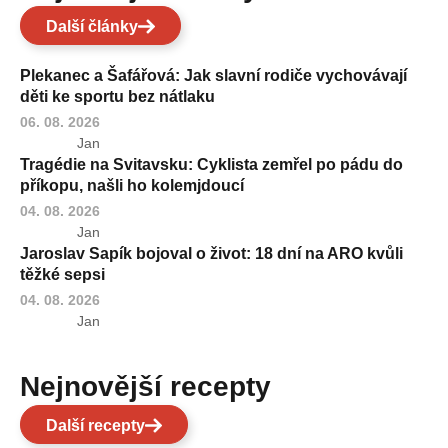
Další články
Plekanec a Šafářová: Jak slavní rodiče vychovávají
děti ke sportu bez nátlaku
06. 08. 2026
Jan
Tragédie na Svitavsku: Cyklista zemřel po pádu do
příkopu, našli ho kolemjdoucí
04. 08. 2026
Jan
Jaroslav Sapík bojoval o život: 18 dní na ARO kvůli
těžké sepsi
04. 08. 2026
Jan
Nejnovější recepty
Další recepty