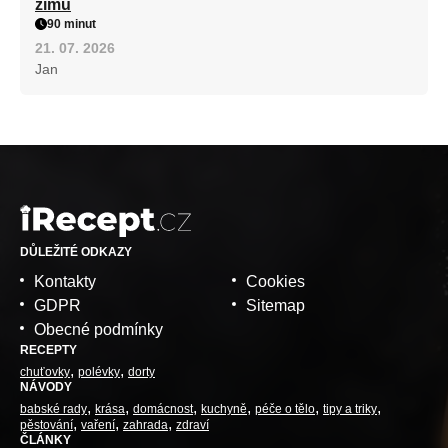
zimu
90 minut
21. 07. 2026
Jan
DŮLEŽITÉ ODKAZY
Kontakty
Cookies
GDPR
Sitemap
Obecné podmínky
RECEPTY
chuťovky
polévky
dorty
NÁVODY
babské rady
krása
domácnost
kuchyně
péče o tělo
tipy a triky
pěstování
vaření
zahrada
zdraví
ČLÁNKY