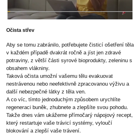
Očista střev
Aby se tomu zabránilo, potřebujete čisticí ošetření těla
v každém případě dvakrát ročně a jíst jen zdravé
potraviny, z větší části syrové bioprodukty, zeleninu s
obsahem vlákniny.
Taková očista umožní vašemu tělu evakuovat
nestrávenou nebo neefektivně zpracovanou výživu a
další nebezpečné látky z těla ven.
A co víc, tímto jednoduchým způsobem urychlíte
regeneraci buněk, zhubnete a zlepšíte svou pohodu.
Takže dnes vám ukážeme přímočarý nápojový recept,
který restartuje vaše trávicí systémy, vyloučí
blokování a zlepší vaše trávení.