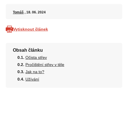
Tomáš
, 18. 06. 2024
Vytisknout článek
Obsah článku
Očista střev
Pročištění střev v těle
Jak na to?
Užívání