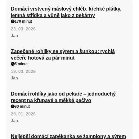
Domácí vrstvený máslový chléb: křehké plátky,
jemná střídka a vůně jako z pekárny
170 minut
23. 03. 2026
Jan
Zapečené rohlíky se sýrem a šunkou: rychlá
večeře hotová za pár minut
5 minut
19. 03. 2026
Jan
Domácí rohlíky jako od pekaře – jednoduchý
recept na křupavé a měkké pečivo
90 minut
29. 01. 2026
Jan
Nejlepší domácí zapékanka se žampiony a sýrem