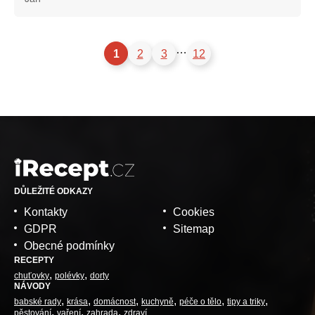
…
1
2
3
12
DŮLEŽITÉ ODKAZY
Kontakty
Cookies
GDPR
Sitemap
Obecné podmínky
RECEPTY
chuťovky
polévky
dorty
NÁVODY
babské rady
krása
domácnost
kuchyně
péče o tělo
tipy a triky
pěstování
vaření
zahrada
zdraví