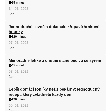
25 minut
14. 01. 2026
Jan
Jednoduché, levné a dokonale křupavé hrnkové
housky
120 minut
07. 01. 2026
Jan
Mimořádně lehké a chutné slané pečivo se sýrem
45 minut
07. 01. 2026
Jan
Lepší domácí rohlíky než z pekárny: jednoduchý
recept, který zvládnete každý den
120 minut
05. 01. 2026
Jan