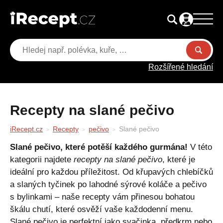
Rozšířené hledání
Recepty na slané pečivo
iRecept.cz
Recepty
pečivo
Slané pečivo
Slané pečivo, které potěší každého gurmána!
V této
kategorii najdete
recepty na slané pečivo
, které je
ideální pro každou příležitost. Od křupavých chlebíčků
a slaných tyčinek po lahodné sýrové koláče a pečivo
s bylinkami – naše recepty vám přinesou bohatou
škálu chutí, které osvěží vaše každodenní menu.
Slané pečivo je perfektní jako svačinka, předkrm nebo