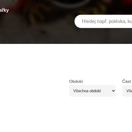
ařky
Období
Část