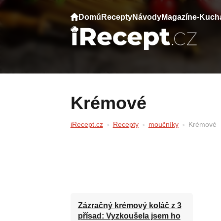
Domů
Recepty
Návody
Magazín
e-Kuch
Krémové
iRecept.cz
Recepty
moučníky
Krémové
Zázračný krémový koláč z 3
přísad: Vyzkoušela jsem ho