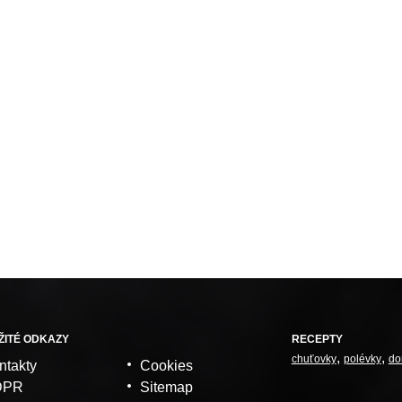
ŽITÉ ODKAZY
RECEPTY
chuťovky
polévky
do
ntakty
Cookies
DPR
Sitemap