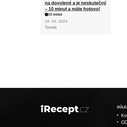
na dovolené a je neskutečný
– 10 minut a máte hotovo!
15 minut
18. 09. 2024
Tomáš
DŮLE
Ko
G