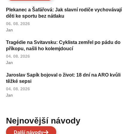
Plekanec a Šafářová: Jak slavní rodiče vychovávají
děti ke sportu bez nátlaku
06. 08. 2026
Jan
Tragédie na Svitavsku: Cyklista zemřel po pádu do
příkopu, našli ho kolemjdoucí
04. 08. 2026
Jan
Jaroslav Sapík bojoval o život: 18 dní na ARO kvůli
těžké sepsi
04. 08. 2026
Jan
Nejnovější návody
Další návody