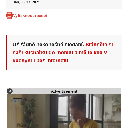
Jan
, 06. 12. 2021
Vytisknout recept
Už žádné nekonečné hledání.
Stáhněte si
naši kuchařku do mobilu a mějte klid v
kuchyni i bez internetu.
Advertisement