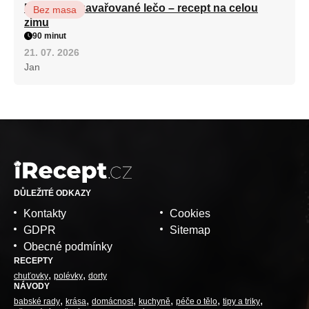
Babiččino zavařované lečo – recept na celou
Bez masa
zimu
90 minut
21. 07. 2026
Jan
DŮLEŽITÉ ODKAZY
Kontakty
Cookies
GDPR
Sitemap
Obecné podmínky
RECEPTY
chuťovky
polévky
dorty
NÁVODY
babské rady
krása
domácnost
kuchyně
péče o tělo
tipy a triky