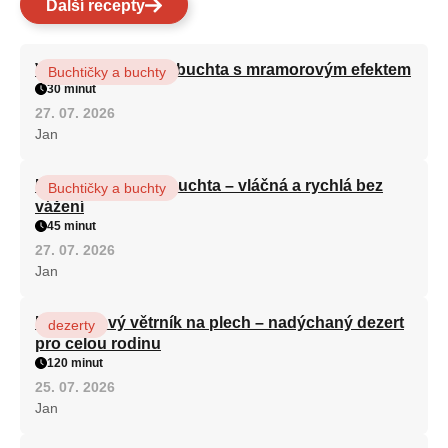
Další recepty
Vláčná olejová litá buchta s mramorovým efektem
Buchtičky a buchty
30 minut
27. 07. 2026
Jan
Hrnková maková buchta – vláčná a rychlá bez
Buchtičky a buchty
vážení
45 minut
27. 07. 2026
Jan
Karamelový větrník na plech – nadýchaný dezert
dezerty
pro celou rodinu
120 minut
25. 07. 2026
Jan