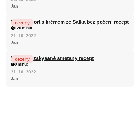
Jan
Patrový dort s krémem ze Salka bez pečení recept
dezerty
120 minut
21. 10. 2022
Jan
Fánky ze zakysané smetany recept
dezerty
0 minut
21. 10. 2022
Jan