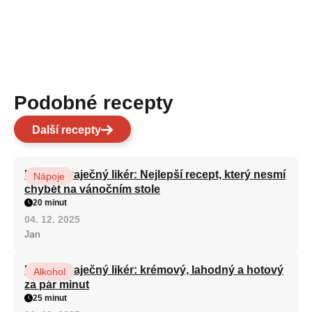
Podobné recepty
Další recepty
Domácí vaječný likér: Nejlepší recept, který nesmí
Nápoje
chybět na vánočním stole
20 minut
04. 12. 2025
Jan
Domácí vaječný likér: krémový, lahodný a hotový
Alkohol
za pár minut
25 minut