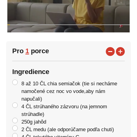
Pro
1
porce
Ingredience
8 až 10 ČL chia semiačok (tie si necháme
namočené cez noc vo vode,aby nám
napučali)
4 ČL strúhaného zázvoru (na jemnom
strúhadle)
250g jahôd
2 ČL medu (ale odporúčame podľa chuti)