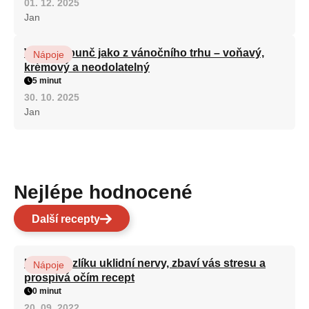
01. 12. 2025
Jan
Vaječný punč jako z vánočního trhu – voňavý,
Nápoje
krémový a neodolatelný
5 minut
30. 10. 2025
Jan
Nejlépe hodnocené
Další recepty
Kořen kozlíku uklidní nervy, zbaví vás stresu a
Nápoje
prospívá očím recept
0 minut
20. 09. 2022