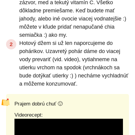
zázvor, med a tekutý vitamín C. Všetko
dôkladne premiešame. Keď budete mať
jahody, alebo iné ovocie viacej vodnatejšie :)
môžete v kľude pridať nenapučané chia
semiačka :) ako my.
Hotový džem si už len naporcujeme do
pohárikov. Uzavretý pohár dáme do viacej
vody prevariť (vid. video), vytiahneme na
utierku vrchom na spodok (vrchnákoch sa
bude dotýkať utierky :) ) necháme vychladnúť
a môžeme konzumovať.
Prajem dobrú chuť 🙂
Videorecept: