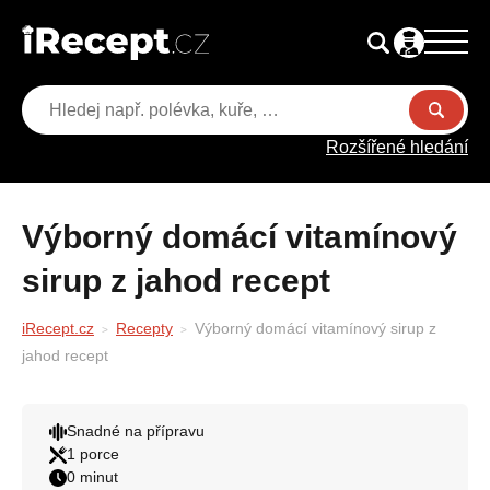
Rozšířené hledání
Výborný domácí vitamínový
sirup z jahod recept
iRecept.cz
Recepty
Výborný domácí vitamínový sirup z
jahod recept
Snadné na přípravu
1 porce
0 minut