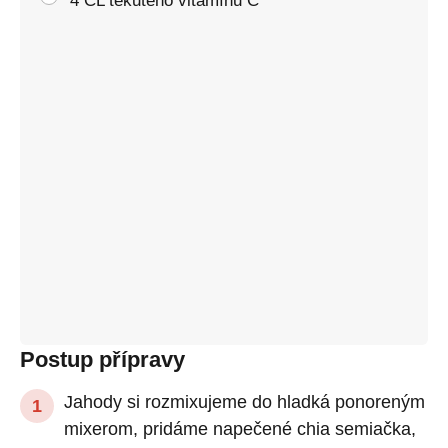
4 ČL tekutého vitamínu C
Postup přípravy
Jahody si rozmixujeme do hladká ponoreným
mixerom, pridáme napečené chia semiačka,