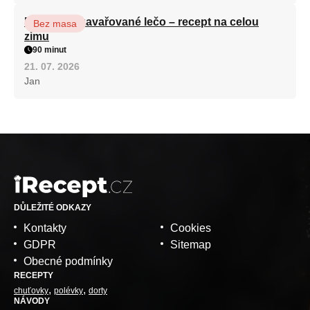
Babiččino zavařované lečo – recept na celou
Bez masa
zimu
90 minut
21. 07. 2026
Jan
DŮLEŽITÉ ODKAZY
Kontakty
Cookies
GDPR
Sitemap
Obecné podmínky
RECEPTY
chuťovky
polévky
dorty
NÁVODY