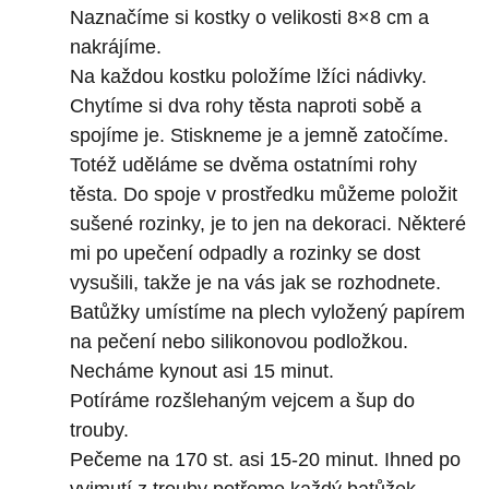
Naznačíme si kostky o velikosti 8×8 cm a
nakrájíme.
Na každou kostku položíme lžíci nádivky.
Chytíme si dva rohy těsta naproti sobě a
spojíme je. Stiskneme je a jemně zatočíme.
Totéž uděláme se dvěma ostatními rohy
těsta. Do spoje v prostředku můžeme položit
sušené rozinky, je to jen na dekoraci. Některé
mi po upečení odpadly a rozinky se dost
vysušili, takže je na vás jak se rozhodnete.
Batůžky umístíme na plech vyložený papírem
na pečení nebo silikonovou podložkou.
Necháme kynout asi 15 minut.
Potíráme rozšlehaným vejcem a šup do
trouby.
Pečeme na 170 st. asi 15-20 minut. Ihned po
vyjmutí z trouby potřeme každý batůžek