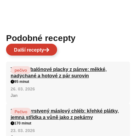
Podobné recepty
Další recepty
Turecké balónové placky z pánve: měkké,
pečivo
nadýchané a hotové z pár surovin
95 minut
26. 03. 2026
Jan
Domácí vrstvený máslový chléb: křehké plátky,
Pečivo
jemná střídka a vůně jako z pekárny
170 minut
23. 03. 2026