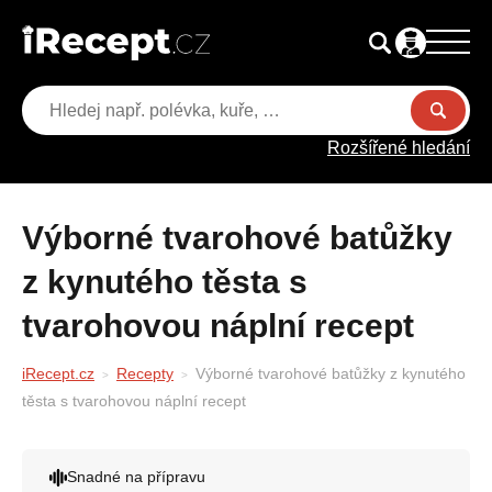
Rozšířené hledání
Výborné tvarohové batůžky
z kynutého těsta s
tvarohovou náplní recept
iRecept.cz
Recepty
Výborné tvarohové batůžky z kynutého
těsta s tvarohovou náplní recept
Snadné na přípravu