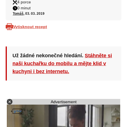
4 porce
0 minut
Tomáš
, 03. 03. 2019
Vytisknout recept
Už žádné nekonečné hledání.
Stáhněte si
naši kuchařku do mobilu a mějte klid v
kuchyni i bez internetu.
Advertisement