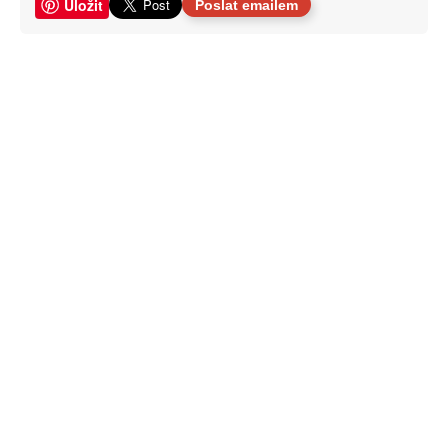
Uložit
Poslat emailem