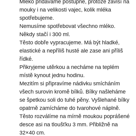
Mléko přidáváme postupně, protože závisí na
mouky i na velikosti vajec, kolik mléka
spotřebujeme.
Nemusíme spotřebovat všechno mléko.
Někdy stačí i 300 ml.
Těsto dobře vypracujeme. Má být hladké,
elastické a nepříliš husté ale zase ani příliš
řídké.
Přikryjeme utěrkou a necháme na teplém
místě kynout jednu hodinu.
Mezitím si připravíme nádivku smícháním
všech surovin kromě bílků. Bílky našleháme
se špetkou soli do tuhé pěny. Vyšlehané bílky
opatrně zamícháme do tvarohové náplně.
Těsto rozválíme na mírně moukou poprášené
desce asi na tloušťku 3 mm. Přibližně na
32×40 cm.