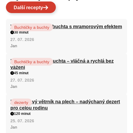
Další recepty
Vláčná olejová litá buchta s mramorovým efektem
Buchtičky a buchty
30 minut
27. 07. 2026
Jan
Hrnková maková buchta – vláčná a rychlá bez
Buchtičky a buchty
vážení
45 minut
27. 07. 2026
Jan
Karamelový větrník na plech – nadýchaný dezert
dezerty
pro celou rodinu
120 minut
25. 07. 2026
Jan