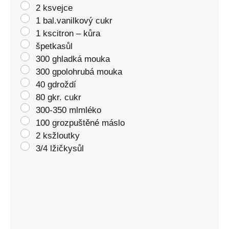
2 ksvejce
1 bal.vanilkový cukr
1 kscitron – kůra
špetkasůl
300 ghladká mouka
300 gpolohrubá mouka
40 gdroždí
80 gkr. cukr
300-350 mlmléko
100 grozpuštěné máslo
2 ksžloutky
3/4 lžičkysůl