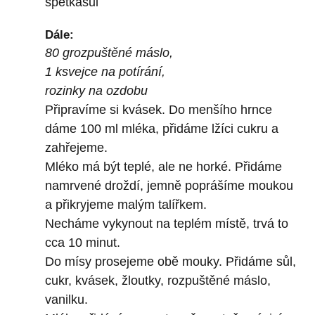
špetkasůl
Dále:
80 grozpuštěné máslo,
1 ksvejce na potírání,
rozinky na ozdobu
Připravíme si kvásek. Do menšího hrnce
dáme 100 ml mléka, přidáme lžíci cukru a
zahřejeme.
Mléko má být teplé, ale ne horké. Přidáme
namrvené droždí, jemně poprášíme moukou
a přikryjeme malým talířkem.
Necháme vykynout na teplém místě, trvá to
cca 10 minut.
Do mísy prosejeme obě mouky. Přidáme sůl,
cukr, kvásek, žloutky, rozpuštěné máslo,
vanilku.