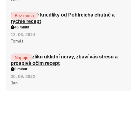
Karlovarské knedlíky od Pohlreicha chutně a
Bez masa
rychle recept
45 minut
12. 06. 2024
Tomáš
Kořen kozlíku uklidní nervy, zbaví vás stresu a
Nápoje
prospívá očím recept
0 minut
20. 09. 2022
Jan