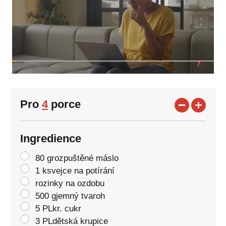
Pro
4
porce
Ingredience
80 grozpuštěné máslo
1 ksvejce na potírání
rozinky na ozdobu
500 gjemný tvaroh
5 PLkr. cukr
3 PLdětská krupice