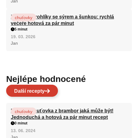
Jan
Zapečené rohlíky se sýrem a šunkou: rychlá
chuťovky
večeře hotová za pár minut
5 minut
19. 03. 2026
Jan
Nejlépe hodnocené
Další recepty
Nejlepší chuťovka z brambor jaká může být!
chuťovky
Jednoduchá a hotová za pár minut recept
0 minut
13. 06. 2024
Jan