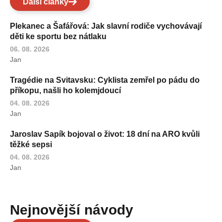
Další články
Plekanec a Šafářová: Jak slavní rodiče vychovávají
děti ke sportu bez nátlaku
06. 08. 2026
Jan
Tragédie na Svitavsku: Cyklista zemřel po pádu do
příkopu, našli ho kolemjdoucí
04. 08. 2026
Jan
Jaroslav Sapík bojoval o život: 18 dní na ARO kvůli
těžké sepsi
04. 08. 2026
Jan
Nejnovější návody