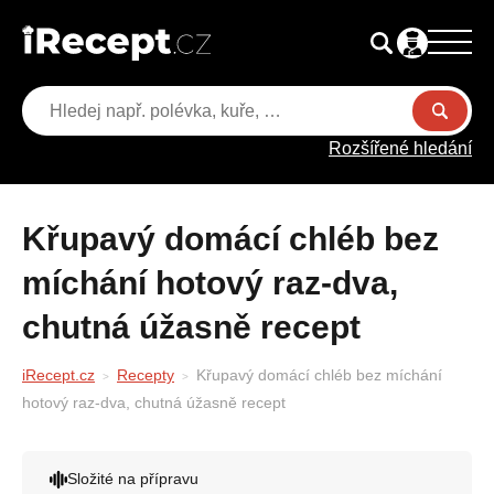
Rozšířené hledání
Křupavý domácí chléb bez
míchání hotový raz-dva,
chutná úžasně recept
iRecept.cz
Recepty
Křupavý domácí chléb bez míchání
hotový raz-dva, chutná úžasně recept
Složité na přípravu