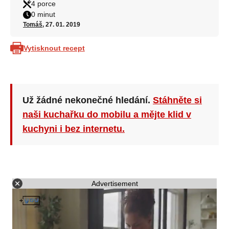
4 porce
0 minut
Tomáš
, 27. 01. 2019
Vytisknout recept
Už žádné nekonečné hledání.
Stáhněte si
naši kuchařku do mobilu a mějte klid v
kuchyni i bez internetu.
Advertisement