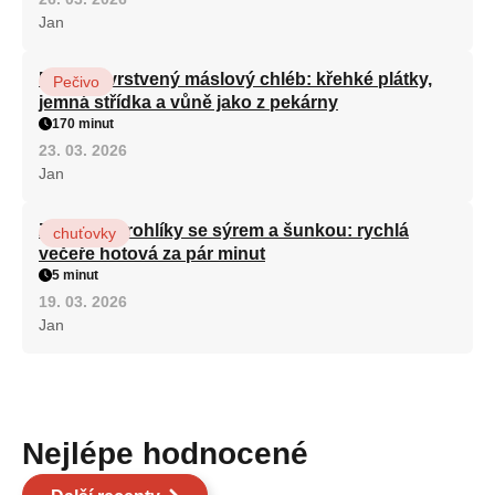
Jan
Domácí vrstvený máslový chléb: křehké plátky,
Pečivo
jemná střídka a vůně jako z pekárny
170 minut
23. 03. 2026
Jan
Zapečené rohlíky se sýrem a šunkou: rychlá
chuťovky
večeře hotová za pár minut
5 minut
19. 03. 2026
Jan
Nejlépe hodnocené