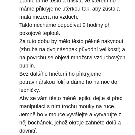
Zamícháme těsto a misku, ve kterém ho
máme přikryjeme utěrkou tak, aby zůstala
malá mezera na vzduch.
Takto necháme odpočívat 2 hodiny při
pokojové teplotě.
Za tuto dobu by mělo těsto pěkně nakynout
(zhruba na dvojnásobek původní velikosti) a
na povrchu se objeví množství vzduchových
bublin.
Bez dalšího hnětení ho přikryjeme
potravinářskou fólií a dáme ho na noc do
ledničky.
Aby se vám těsto méně lepilo, dejte si před
manipulací s ním trochu mouky na ruce.
Jemně ho v mouce vyválejte a vytvarujte z
něj bochánek, jehož okraje zahněte dolů a
dovnitř.