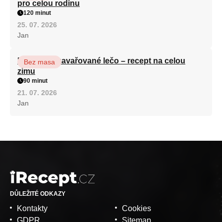
pro celou rodinu
120 minut
25. 07. 2026
Jan
Babiččino zavařované lečo – recept na celou
Bez masa
zimu
90 minut
21. 07. 2026
Jan
DŮLEŽITÉ ODKAZY
Kontakty
Cookies
GDPR
Sitemap