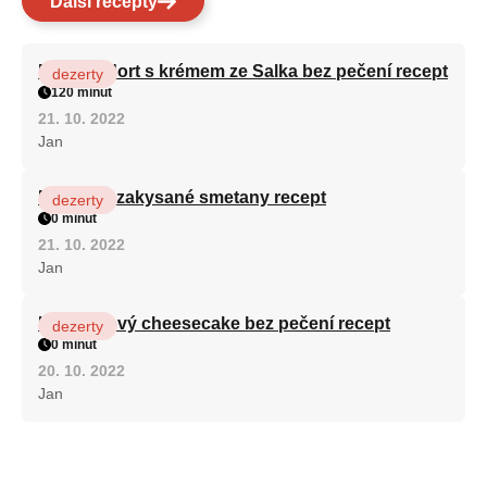
Další recepty
Patrový dort s krémem ze Salka bez pečení recept
dezerty
120 minut
21. 10. 2022
Jan
Fánky ze zakysané smetany recept
dezerty
0 minut
21. 10. 2022
Jan
Karamelový cheesecake bez pečení recept
dezerty
0 minut
20. 10. 2022
Jan