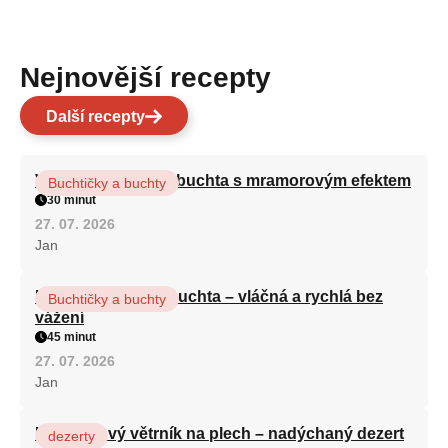
Nejnovější recepty
Další recepty
Vláčná olejová litá buchta s mramorovým efektem
Buchtičky a buchty
30 minut
27. 07. 2026
Jan
Hrnková maková buchta – vláčná a rychlá bez
Buchtičky a buchty
vážení
45 minut
27. 07. 2026
Jan
Karamelový větrník na plech – nadýchaný dezert
dezerty