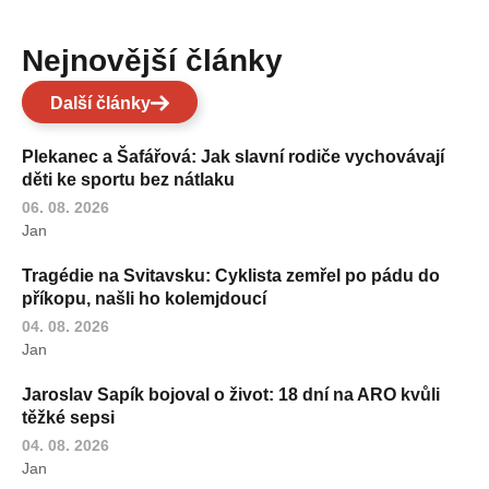
Nejnovější články
Další články
Plekanec a Šafářová: Jak slavní rodiče vychovávají
děti ke sportu bez nátlaku
06. 08. 2026
Jan
Tragédie na Svitavsku: Cyklista zemřel po pádu do
příkopu, našli ho kolemjdoucí
04. 08. 2026
Jan
Jaroslav Sapík bojoval o život: 18 dní na ARO kvůli
těžké sepsi
04. 08. 2026
Jan