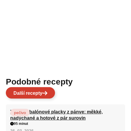
Podobné recepty
Další recepty
Turecké balónové placky z pánve: měkké,
pečivo
nadýchané a hotové z pár surovin
95 minut
26. 03. 2026