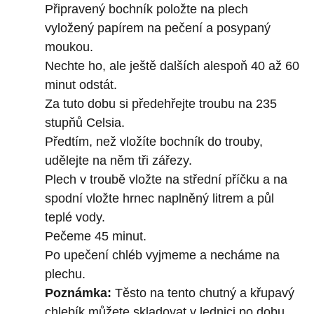
Připravený bochník položte na plech
vyložený papírem na pečení a posypaný
moukou.
Nechte ho, ale ještě dalších alespoň 40 až 60
minut odstát.
Za tuto dobu si předehřejte troubu na 235
stupňů Celsia.
Předtím, než vložíte bochník do trouby,
udělejte na něm tři zářezy.
Plech v troubě vložte na střední příčku a na
spodní vložte hrnec naplněný litrem a půl
teplé vody.
Pečeme 45 minut.
Po upečení chléb vyjmeme a necháme na
plechu.
Poznámka:
Těsto na tento chutný a křupavý
chlebík můžete skladovat v lednici po dobu