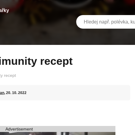
ařky
 imunity recept
ty recept
an
, 20. 10. 2022
Advertisement