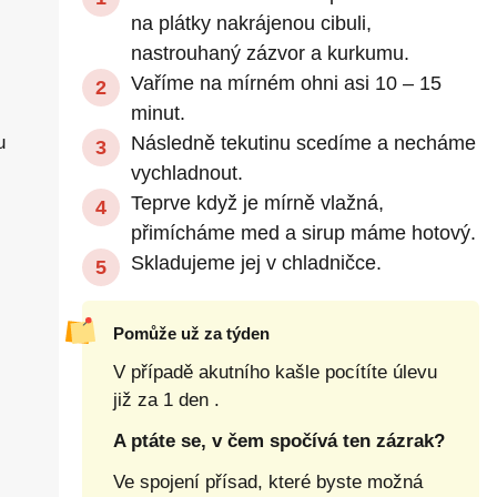
na plátky nakrájenou cibuli,
nastrouhaný zázvor a kurkumu.
Vaříme na mírném ohni asi 10 – 15
minut.
u
Následně tekutinu scedíme a necháme
vychladnout.
Teprve když je mírně vlažná,
přimícháme med a sirup máme hotový.
Skladujeme jej v chladničce.
Pomůže už za týden
V případě akutního kašle pocítíte úlevu
již za 1 den .
A ptáte se, v čem spočívá ten zázrak?
Ve spojení přísad, které byste možná