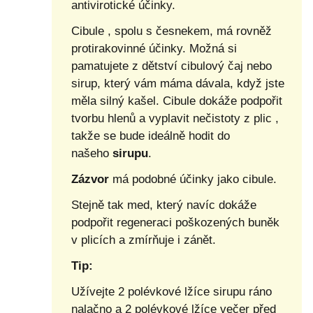
antivirotické účinky.
Cibule , spolu s česnekem, má rovněž
protirakovinné účinky. Možná si
pamatujete z dětství cibulový čaj nebo
sirup, který vám máma dávala, když jste
měla silný kašel. Cibule dokáže podpořit
tvorbu hlenů a vyplavit nečistoty z plic ,
takže se bude ideálně hodit do
našeho
sirupu
.
Zázvor
má podobné účinky jako cibule.
Stejně tak med, který navíc dokáže
podpořit regeneraci poškozených buněk
v plicích a zmírňuje i zánět.
Tip:
Užívejte 2 polévkové lžíce sirupu ráno
nalačno a 2 polévkové lžíce večer před