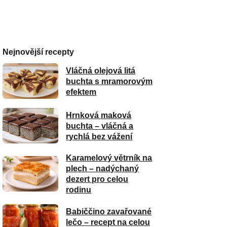
Nejnovější recepty
Vláčná olejová litá
buchta s mramorovým
efektem
Hrnková maková
buchta – vláčná a
rychlá bez vážení
Karamelový větrník na
plech – nadýchaný
dezert pro celou
rodinu
Babiččino zavařované
lečo – recept na celou