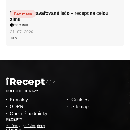
Babiččino zavařované lečo – recept na celou
Bez masa
zimu
90 minut
21. 07. 2026
Jan
DŮLEŽITÉ ODKAZY
Kontakty
Cookies
GDPR
Sitemap
Obecné podmínky
RECEPTY
chuťovky
polévky
dorty