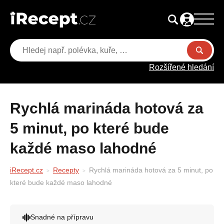
Rozšířené hledání
Rychlá marináda hotová za
5 minut, po které bude
každé maso lahodné
iRecept.cz
Recepty
Rychlá marináda hotová za 5 minut, po
které bude každé maso lahodné
Snadné na přípravu