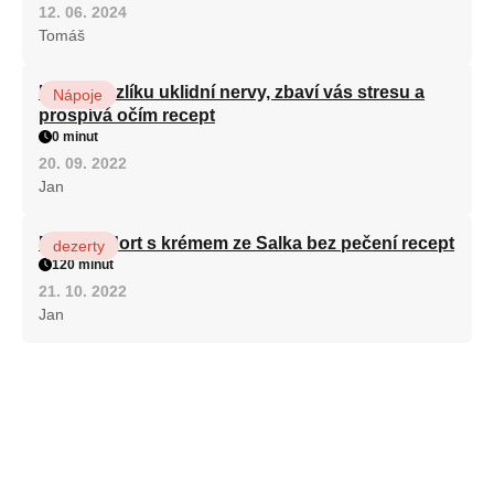
12. 06. 2024
Tomáš
Kořen kozlíku uklidní nervy, zbaví vás stresu a
Nápoje
prospívá očím recept
0 minut
20. 09. 2022
Jan
Patrový dort s krémem ze Salka bez pečení recept
dezerty
120 minut
21. 10. 2022
Jan