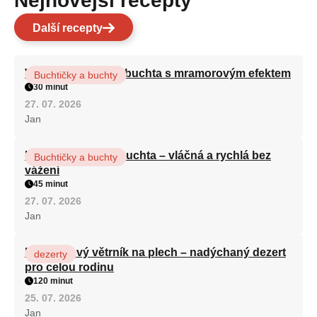
Nejnovější recepty
Další recepty
Vláčná olejová litá buchta s mramorovým efektem
Buchtičky a buchty
30 minut
27. 07. 2026
Jan
Hrnková maková buchta – vláčná a rychlá bez
Buchtičky a buchty
vážení
45 minut
27. 07. 2026
Jan
Karamelový větrník na plech – nadýchaný dezert
dezerty
pro celou rodinu
120 minut
25. 07. 2026
Jan