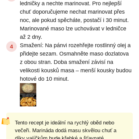
ledničky a nechte marinovat. Pro nejlepší
chuť doporučujeme nechat marinovat přes
noc, ale pokud spěcháte, postačí i 30 minut.
Marinované maso lze uchovávat v ledničce
až 2 dny.
Smažení: Na pánvi rozehřejte rostlinný olej a
přidejte sezam. Osmahněte maso dozlatova
z obou stran. Doba smažení závisí na
velikosti kousků masa – menší kousky budou
hotové do 10 minut.
Tento recept je ideální na rychlý oběd nebo
večeři. Marináda dodá masu skvělou chuť a
díky vajíčkům bude křehké a šťavnaté.