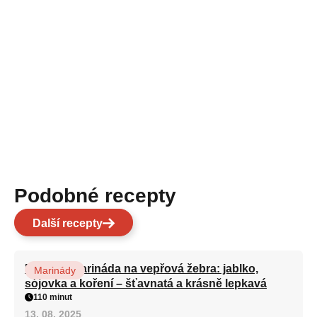
Podobné recepty
Další recepty
Nejlepší marináda na vepřová žebra: jablko,
Marinády
sójovka a koření – šťavnatá a krásně lepkavá
110 minut
13. 08. 2025