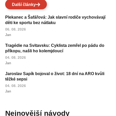
Další články
Plekanec a Šafářová: Jak slavní rodiče vychovávají
děti ke sportu bez nátlaku
06. 08. 2026
Jan
Tragédie na Svitavsku: Cyklista zemřel po pádu do
příkopu, našli ho kolemjdoucí
04. 08. 2026
Jan
Jaroslav Sapík bojoval o život: 18 dní na ARO kvůli
těžké sepsi
04. 08. 2026
Jan
Nejnovější návody