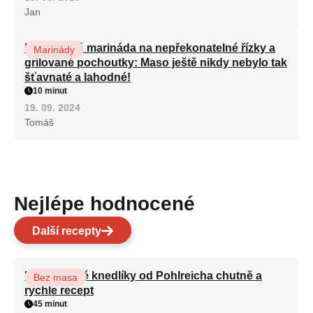
Jan
5-minutová marináda na nepřekonatelné řízky a
Marinády
grilované pochoutky: Maso ještě nikdy nebylo tak
šťavnaté a lahodné!
10 minut
19. 09. 2024
Tomáš
Nejlépe hodnocené
Další recepty
Karlovarské knedlíky od Pohlreicha chutně a
Bez masa
rychle recept
45 minut