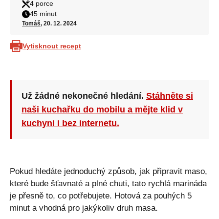
4 porce
45 minut
Tomáš
, 20. 12. 2024
Vytisknout recept
Už žádné nekonečné hledání.
Stáhněte si
naši kuchařku do mobilu a mějte klid v
kuchyni i bez internetu.
Pokud hledáte jednoduchý způsob, jak připravit maso,
které bude šťavnaté a plné chuti, tato rychlá marináda
je přesně to, co potřebujete. Hotová za pouhých 5
minut a vhodná pro jakýkoliv druh masa.