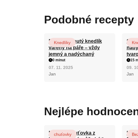
Podobné recepty
Domácí kynutý knedlík
Skle
Knedlíky
Kne
vařený na páře – vždy
nadý
jemný a nadýchaný
tvar
0 minut
15 m
07. 11. 2025
09. 1
Jan
Jan
Nejlépe hodnoce
Nejlepší chuťovka z
Karl
chuťovky
Be