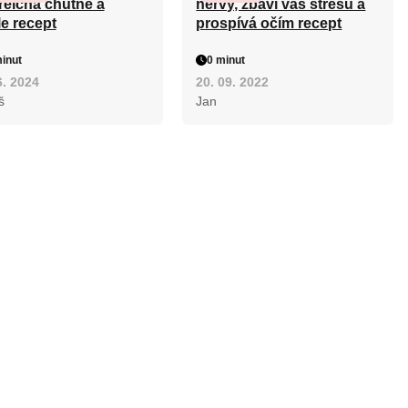
reicha chutně a
nervy, zbaví vás stresu a
le recept
prospívá očím recept
inut
0 minut
6. 2024
20. 09. 2022
š
Jan