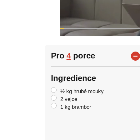
Pro
4
porce
Ingredience
½ kg hrubé mouky
2 vejce
1 kg brambor