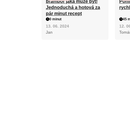
brambor jaká může být!
Pohl
Jednoduchá a hotová za
rych
pár minut recept
0 minut
45 m
13. 06. 2024
12. 0
Jan
Tomá