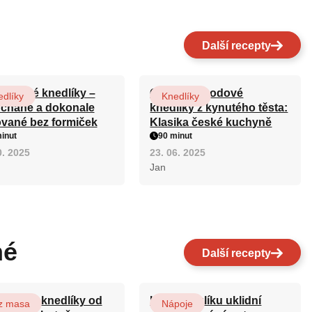
Další recepty
ničkové knedlíky –
Ovocné jahodové
dlíky
Knedlíky
chané a dokonale
knedlíky z kynutého těsta:
ované bez formiček
Klasika české kuchyně
inut
90 minut
0. 2025
23. 06. 2025
Jan
né
Další recepty
ovarské knedlíky od
Kořen kozlíku uklidní
z masa
Nápoje