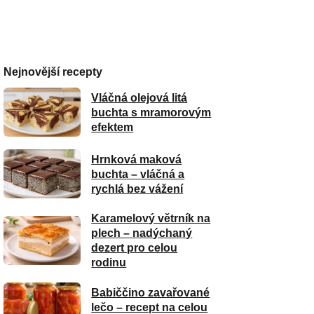
Nejnovější recepty
Vláčná olejová litá
buchta s mramorovým
efektem
Hrnková maková
buchta – vláčná a
rychlá bez vážení
Karamelový větrník na
plech – nadýchaný
dezert pro celou
rodinu
Babiččino zavařované
lečo – recept na celou