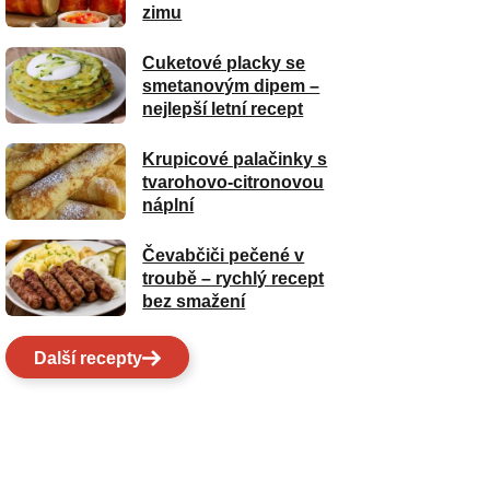
zimu
Cuketové placky se
smetanovým dipem –
nejlepší letní recept
Krupicové palačinky s
tvarohovo-citronovou
náplní
Čevabčiči pečené v
troubě – rychlý recept
bez smažení
Další recepty