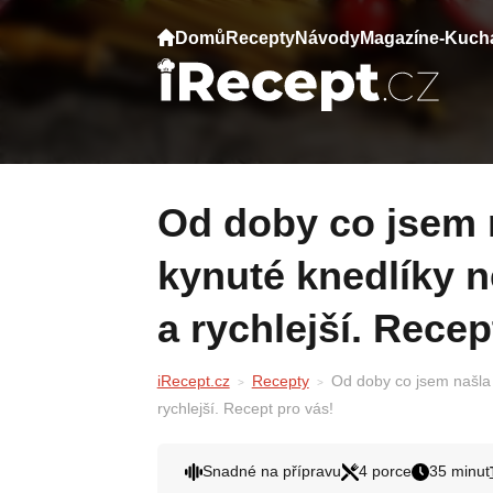
Domů
Recepty
Návody
Magazín
e-Kuch
Od doby co jsem našla tenhle recept, už
kynuté knedlíky n
a rychlejší. Recep
iRecept.cz
Recepty
Od doby co jsem našla 
rychlejší. Recept pro vás!
Snadné na přípravu
4 porce
35 minut