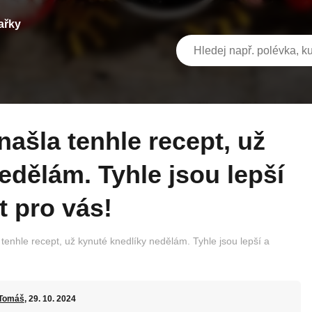
ařky
edělám. Tyhle jsou lepší
t pro vás!
tenhle recept, už kynuté knedlíky nedělám. Tyhle jsou lepší a
Tomáš
, 29. 10. 2024