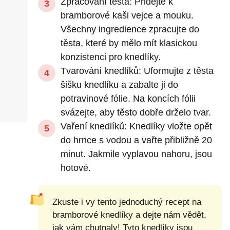
Zpracování těsta: Přidejte k
bramborové kaši vejce a mouku.
Všechny ingredience zpracujte do
těsta, které by mělo mít klasickou
konzistenci pro knedlíky.
Tvarování knedlíků: Uformujte z těsta
šišku knedlíku a zabalte ji do
potravinové fólie. Na koncích fólii
svázejte, aby těsto dobře drželo tvar.
Vaření knedlíků: Knedlíky vložte opět
do hrnce s vodou a vařte přibližně 20
minut. Jakmile vyplavou nahoru, jsou
hotové.
Zkuste i vy tento jednoduchý recept na
bramborové knedlíky a dejte nám vědět,
jak vám chutnaly! Tyto knedlíky jsou