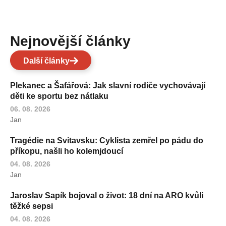
Nejnovější články
Další články
Plekanec a Šafářová: Jak slavní rodiče vychovávají
děti ke sportu bez nátlaku
06. 08. 2026
Jan
Tragédie na Svitavsku: Cyklista zemřel po pádu do
příkopu, našli ho kolemjdoucí
04. 08. 2026
Jan
Jaroslav Sapík bojoval o život: 18 dní na ARO kvůli
těžké sepsi
04. 08. 2026