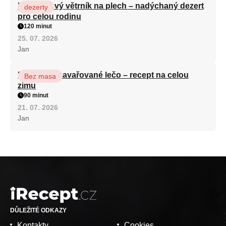
Karamelový větrník na plech – nadýchaný dezert
dezerty
pro celou rodinu
120 minut
25. 07. 2026
Jan
Babiččino zavařované lečo – recept na celou
Bez masa
zimu
90 minut
21. 07. 2026
Jan
DŮLEŽITÉ ODKAZY
Kontakty
Cookies