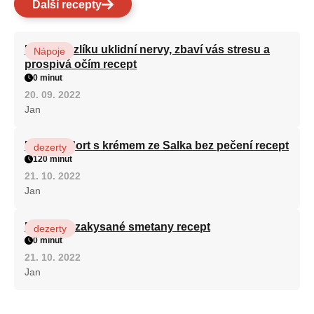
Další recepty
Kořen kozlíku uklidní nervy, zbaví vás stresu a
Nápoje
prospívá očím recept
0 minut
20. 09. 2022
Jan
Patrový dort s krémem ze Salka bez pečení recept
dezerty
120 minut
21. 10. 2022
Jan
Fánky ze zakysané smetany recept
dezerty
0 minut
21. 10. 2022
Jan