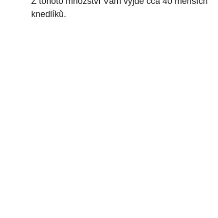
Z tohoto množství Vám vyjde cca 40 menších
knedlíků.