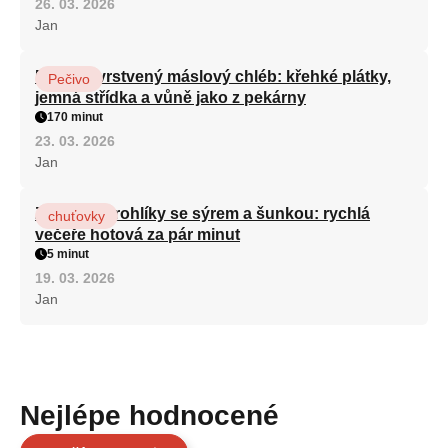
26. 03. 2026
Jan
Domácí vrstvený máslový chléb: křehké plátky,
Pečivo
jemná střídka a vůně jako z pekárny
170 minut
23. 03. 2026
Jan
Zapečené rohlíky se sýrem a šunkou: rychlá
chuťovky
večeře hotová za pár minut
5 minut
19. 03. 2026
Jan
Nejlépe hodnocené