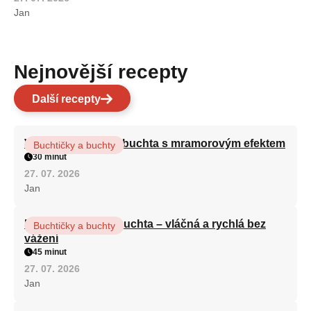
Jan
Nejnovější recepty
Další recepty
Vláčná olejová litá buchta s mramorovým efektem
Buchtičky a buchty
30 minut
27. 07. 2026
Jan
Hrnková maková buchta – vláčná a rychlá bez
Buchtičky a buchty
vážení
45 minut
27. 07. 2026
Jan